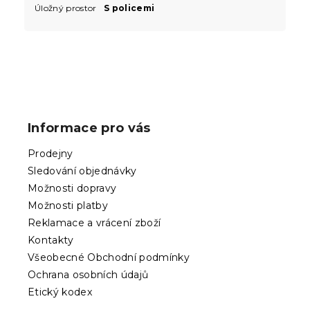
Úložný prostor
S policemi
Z
á
p
Informace pro vás
a
t
Prodejny
í
Sledování objednávky
Možnosti dopravy
Možnosti platby
Reklamace a vrácení zboží
Kontakty
Všeobecné Obchodní podmínky
Ochrana osobních údajů
Etický kodex