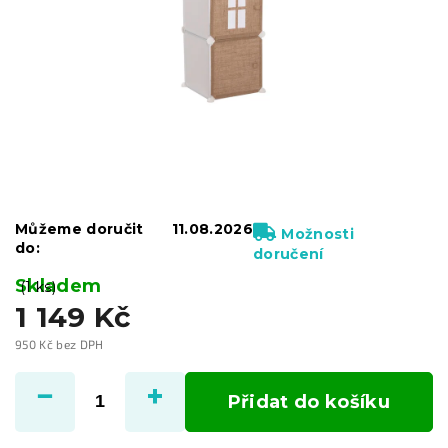
Můžeme doručit
11.08.2026
Možnosti
do:
doručení
Skladem
(1 ks)
1 149 Kč
950 Kč bez DPH
Měrná
cena:
Přidat do košíku