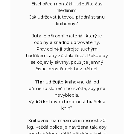
čísel před montáží – ušetříte čas
hledáním.
Jak udržovat jutovou přední stranu
knihovny?
Juta je přírodní materiál, který je
odolný a snadno udržovatelný.
Pravidelně ji otírejte suchým
hadříkem, aby zůstala čistá. Pokud by
se objevily skvrny, použijte jemný
čisticí prostředek bez bělidel.
Tip:
Udržujte knihovnu dál od
přímého slunečního světla, aby juta
nevybledla.
Vydrží knihovna hmotnost hraček a
knih?
Knihovna má maximální nosnost 20
kg. Každá police je navržena tak, aby
unesla běžnou zátěž dětských knih a