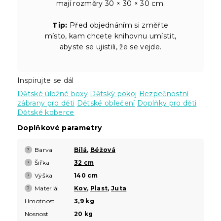
mají rozměry 30 × 30 × 30 cm.
Tip:
Před objednáním si změřte
místo, kam chcete knihovnu umístit,
abyste se ujistili, že se vejde.
Inspirujte se dál
Dětské úložné boxy
Dětský pokoj
Bezpečnostní
zábrany pro děti
Dětské oblečení
Doplňky pro děti
Dětské koberce
Doplňkové parametry
Barva
Bílá
,
Béžová
?
Šířka
32 cm
?
Výška
140 cm
?
Materiál
Kov
,
Plast
,
Juta
?
Hmotnost
3,9 kg
Nosnost
20 kg