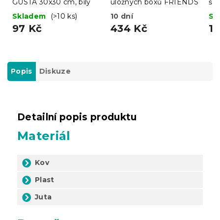
GUSTA 30x30 cm, bílý
úložných boxů FRIENDS
še
Skladem
(>10 ks)
10 dní
Sk
97 Kč
434 Kč
11
Popis
Diskuze
Detailní popis produktu
Materiál
Kov
Plast
Juta