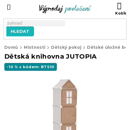
Přejít
NÁ
na
KO
obsah
HLEDAT
Domů
Místnosti
Dětský pokoj
Dětské úložné bo
Dětská knihovna JUTOPIA
-10 % s kódem: BTS10