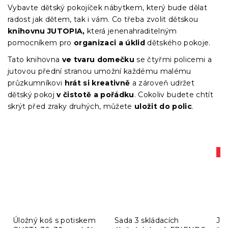
Vybavte dětský pokojíček nábytkem, který bude dělat
radost jak dětem, tak i vám. Co třeba zvolit dětskou
knihovnu JUTOPIA,
která je
nenahraditelným
pomocníkem pro
organizaci a úklid
dětského pokoje.
Tato knihovna
ve tvaru domečku
se čtyřmi policemi a
jutovou přední stranou umožní každému malému
průzkumníkovi
hrát si kreativně
a zároveň udržet
dětský pokoj
v čistotě a pořádku
. Cokoliv budete chtít
skrýt před zraky druhých, můžete
uložit do polic
.
A
Úložný koš s potiskem
Sada 3 skládacích
Jer