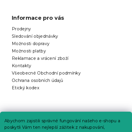
Z
á
p
Informace pro vás
a
t
Prodejny
í
Sledování objednávky
Možnosti dopravy
Možnosti platby
Reklamace a vrácení zboží
Kontakty
Všeobecné Obchodní podmínky
Ochrana osobních údajů
Etický kodex
Praktické informace
Abychom zajistili správné fungování našeho e-shopu a
Kariéra
poskytli Vám ten nejlepší zážitek z nakupování,