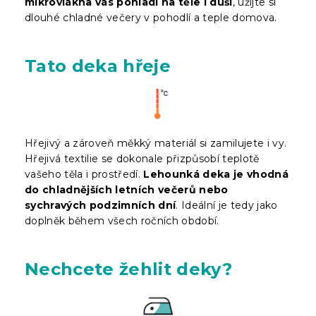
mikrovlákna vás pohladí na těle i duši
, užijte si
dlouhé chladné večery v pohodlí a teple domova.
Tato deka hřeje
Hřejivý a zároveň měkký materiál si zamilujete i vy.
Hřejivá textilie se dokonale přizpůsobí teplotě
vašeho těla i prostředí.
Lehounká deka je vhodná
do chladnějších letních večerů nebo
sychravých podzimních dní
. Ideální je tedy jako
doplněk během všech ročních období.
Nechcete žehlit deky?