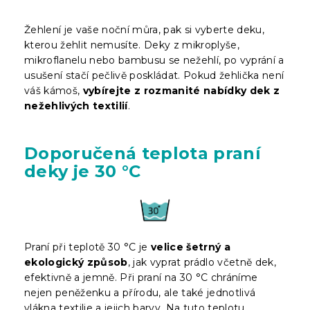
Žehlení je vaše noční můra, pak si vyberte deku,
kterou žehlit nemusíte. Deky z mikroplyše,
mikroflanelu nebo bambusu se nežehlí, po vyprání a
usušení stačí pečlivě poskládat. Pokud žehlička není
váš kámoš,
vybírejte z rozmanité nabídky dek z
nežehlivých textilií
.
Doporučená teplota praní
deky je 30 °C
Praní při teplotě 30 °C je
velice šetrný a
ekologický způsob
, jak vyprat prádlo včetně dek,
efektivně a jemně. Při praní na 30 °C chráníme
nejen peněženku a přírodu, ale také jednotlivá
vlákna textilie a jejich barvy. Na tuto teplotu