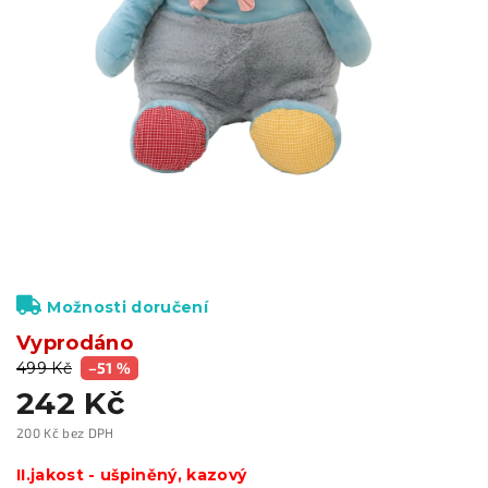
Možnosti doručení
Vyprodáno
499 Kč
–51 %
242 Kč
200 Kč bez DPH
Měrná
cena:
II.jakost - ušpiněný, kazový