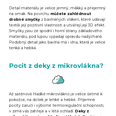
Detail materiálu je velice jemný, měkký a přejemný
na omak. Na povrchu
můžete zahlédnout
drobné smyčky
z bavlněných vláken, které udávají
textilii její pozitivní vlastnosti a utvářejí její 3D efekt.
Smyčky jsou ze spodní i horní strany základového
materiálu, pod lupou vypadají opravdu nadýchaně.
Podobný detail jako bavlna má i vlna, která je velice
tenká a hebká.
Pocit z deky z mikrovlákna?
Až saténově hladké mikrovlákno je velice šetrné k
pokožce, na dotek je lehké a hebké. Příjemné
pocity zaručí i výborné termoregulační schopnosti,
v zimě vás zahřeje a v létě ochladí.
Deky z