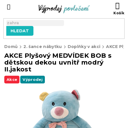
Přejít
NÁ
na
KO
obsah
HLEDAT
Domů
2. šance nábytku
Doplňky v akci
AKCE Plyšový MEDVÍDEK BOB s
dětskou dekou uvnitř modrý
II.jakost
Akce
Výprodej