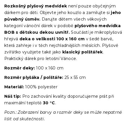
Rozkošný plyšový medvídek
není pouze obyčejným
dárkem pro děti. Objevte jeho kouzlo a zamilujte si
jeho
půvabný úsměv.
Darujte dětem všech věkových
kategorií vánoční dárek v podobě
plyšového medvídka
BOB s dětskou dekou uvnitř.
Součástí je mikroplyšová
hřejivá
deka o velikosti 100 x 160 cm
v šedé barvě,
která zahřeje i v těch nejchladnějších měsících. Plyšové
zvířátko využijete také jako
klasický polštářek
.
Praktický dárek pro letošní Vánoce.
Rozměr deky:
100 x 160 cm
Rozměr plyšáka / polštáře:
25 x 55 cm
Materiál:
100% polyester
Náš tip:
Pro zachování kvality doporučujeme prát při
maximální teplotě
30 °C
.
Pozn.: Zobrazení barvy a rozměr deky se může nepatrně
lišit od skutečnosti.