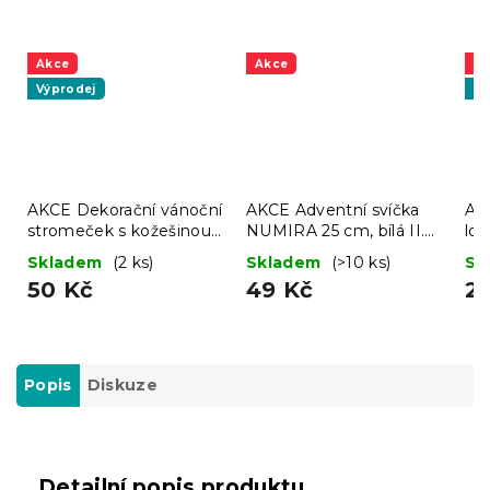
Akce
Akce
A
Výprodej
Vý
AKCE Dekorační vánoční
AKCE Adventní svíčka
AK
stromeček s kožešinou
NUMIRA 25 cm, bílá II.
lo
LUSH 41 cm - různé
jakost
NU
Skladem
(2 ks)
Skladem
(>10 ks)
Sk
barvy II.jakost
víc
50 Kč
49 Kč
2
Popis
Diskuze
Detailní popis produktu