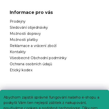
á
p
Informace pro vás
a
t
Prodejny
í
Sledování objednávky
Možnosti dopravy
Možnosti platby
Reklamace a vrácení zboží
Kontakty
Všeobecné Obchodní podmínky
Ochrana osobních údajů
Etický kodex
Praktické informace
Abychom zajistili správné fungování našeho e-shopu a
Kariéra
poskytli Vám ten nejlepší zážitek z nakupování,
používáme cookies a podobné technologie. Díky nim