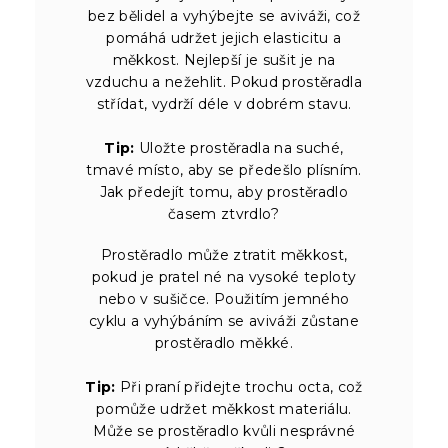
bez bělidel a vyhýbejte se aviváži, což
pomáhá udržet jejich elasticitu a
měkkost. Nejlepší je sušit je na
vzduchu a nežehlit. Pokud prostěradla
střídat, vydrží déle v dobrém stavu.
Tip:
Uložte prostěradla na suché,
tmavé místo, aby se předešlo plísním.
Jak předejít tomu, aby prostěradlo
časem ztvrdlo?
Prostěradlo může ztratit měkkost,
pokud je pratel né na vysoké teploty
nebo v sušičce. Použitím jemného
cyklu a vyhýbáním se aviváži zůstane
prostěradlo měkké.
Tip:
Při praní přidejte trochu octa, což
pomůže udržet měkkost materiálu.
Může se prostěradlo kvůli nesprávné