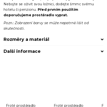
Nebojte se oživit svou ložnici, dodejte šmrnc svému
hotelu či penzionu.
Před prvním použitím
doporučujeme prostěradlo vyprat.
Pozn.: Zobrazení barvy se může nepatrně lišit od
skutečnosti.
Rozměry a materiál
Další informace
Froté prostěradlo
Froté prostěradlo
Fro