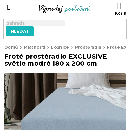
Přejít
NÁ
na
KO
obsah
HLEDAT
Domů
Místnosti
Ložnice
Prostěradla
Froté EX
Froté prostěradlo EXCLUSIVE
světle modré 180 x 200 cm