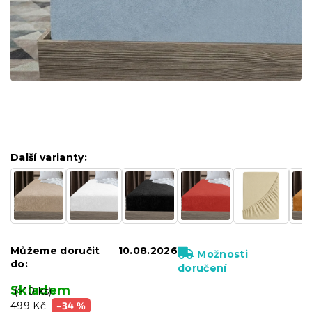
Další varianty:
Můžeme doručit
10.08.2026
Možnosti
do:
doručení
Skladem
(>10 ks)
499 Kč
–34 %