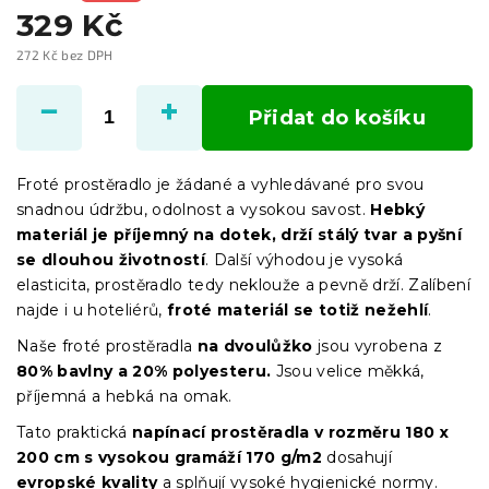
329 Kč
272 Kč bez DPH
Měrná
cena:
Přidat do košíku
Froté prostěradlo je žádané a vyhledávané pro svou
snadnou údržbu, odolnost a vysokou savost.
Hebký
materiál je příjemný na dotek, drží stálý tvar a pyšní
se dlouhou životností
. Další výhodou je vysoká
elasticita, prostěradlo tedy neklouže a pevně drží. Zalíbení
najde i u hoteliérů,
froté materiál se totiž nežehlí
.
Naše froté prostěradla
na dvoulůžko
jsou vyrobena z
80% bavlny a 20% polyesteru.
Jsou velice měkká,
příjemná a hebká na omak.
Tato praktická
napínací prostěradla
v
rozměru 180 x
200 cm
s vysokou gramáží 170 g/m2
dosahují
evropské kvality
a splňují vysoké hygienické normy.