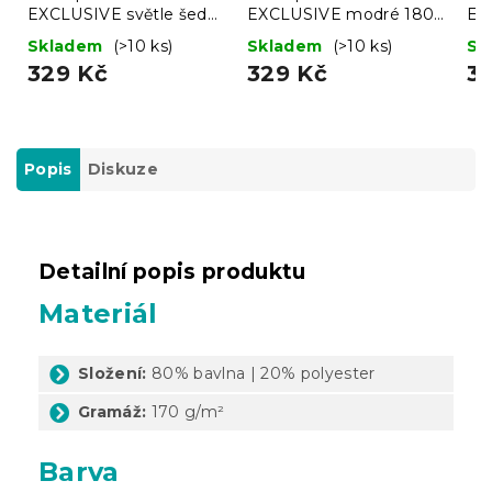
EXCLUSIVE světle šedé
EXCLUSIVE modré 180
EX
180 x 200 cm
x 200 cm
x 
Skladem
(>10 ks)
Skladem
(>10 ks)
Sk
329 Kč
329 Kč
3
Popis
Diskuze
Detailní popis produktu
Materiál
Složení:
80% bavlna | 20% polyester
Gramáž:
170 g/m²
Barva