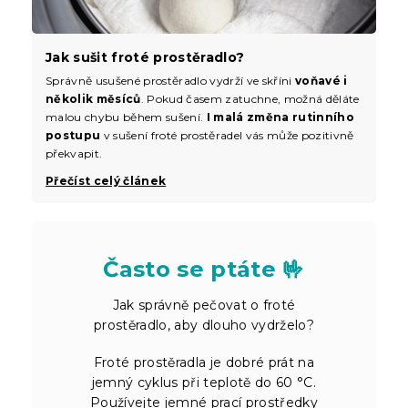
Jak sušit froté prostěradlo?
Správně usušené prostěradlo vydrží ve skříni
voňavé i
několik měsíců
. Pokud časem zatuchne, možná děláte
malou chybu během sušení.
I malá změna rutinního
postupu
v sušení froté prostěradel vás může pozitivně
překvapit.
Přečíst celý článek
Často se ptáte 🤟
Jak správně pečovat o froté
prostěradlo, aby dlouho vydrželo?
Froté prostěradla je dobré prát na
jemný cyklus při teplotě do 60 °C.
Používejte jemné prací prostředky