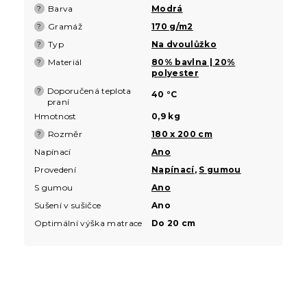
Barva
Modrá
?
Gramáž
170 g/m2
?
Typ
Na dvoulůžko
?
Materiál
80% bavlna | 20%
?
polyester
Doporučená teplota
?
40 °C
praní
Hmotnost
0,9 kg
Rozměr
180 x 200 cm
?
Napínací
Ano
Provedení
Napínací
,
S gumou
S gumou
Ano
Sušení v sušičce
Ano
Optimální výška matrace
Do 20 cm
Z