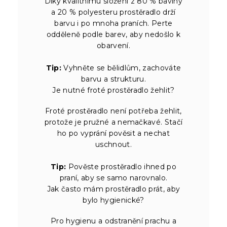
Díky kvalitnímu složení z 80 % bavlny
a 20 % polyesteru prostěradlo drží
barvu i po mnoha praních. Perte
odděleně podle barev, aby nedošlo k
obarvení.
Tip:
Vyhněte se bělidlům, zachováte
barvu a strukturu.
Je nutné froté prostěradlo žehlit?
Froté prostěradlo není potřeba žehlit,
protože je pružné a nemačkavé. Stačí
ho po vyprání pověsit a nechat
uschnout.
Tip:
Pověste prostěradlo ihned po
praní, aby se samo narovnalo.
Jak často mám prostěradlo prát, aby
bylo hygienické?
Pro hygienu a odstranění prachu a