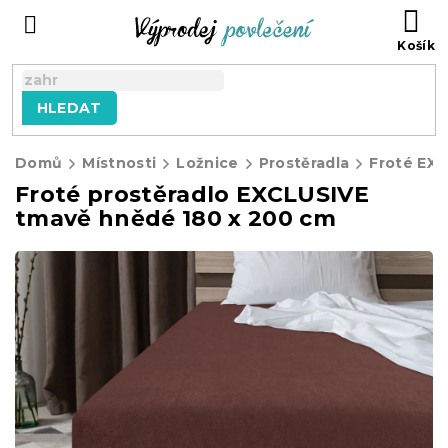
Přejít
NÁ
na
KO
obsah
HLEDAT
Domů
Místnosti
Ložnice
Prostěradla
Froté EX
Froté prostěradlo EXCLUSIVE
tmavě hnědé 180 x 200 cm