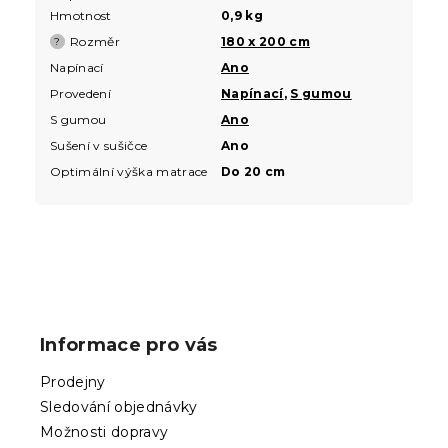
Hmotnost
0,9 kg
Rozměr
180 x 200 cm
?
Napínací
Ano
Provedení
Napínací
,
S gumou
S gumou
Ano
Sušení v sušičce
Ano
Optimální výška matrace
Do 20 cm
Z
á
p
Informace pro vás
a
t
Prodejny
í
Sledování objednávky
Možnosti dopravy