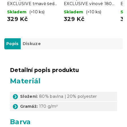
EXCLUSIVE tmavě šedé
EXCLUSIVE vínové 180
EX
180 x 200 cm
x 200 cm
mo
Skladem
(>10 ks)
Skladem
(>10 ks)
Sk
329 Kč
329 Kč
3
Popis
Diskuze
Detailní popis produktu
Materiál
Složení:
80% bavlna | 20% polyester
Gramáž:
170 g/m²
Barva