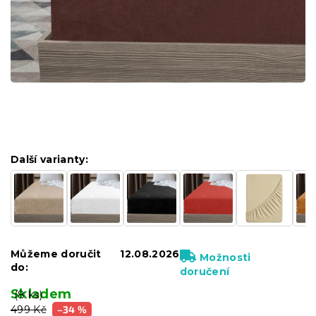
Další varianty:
Můžeme doručit
12.08.2026
Možnosti
do:
doručení
Skladem
(8 ks)
499 Kč
–34 %