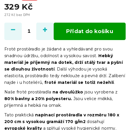
329 Kč
272 Kč bez DPH
Měrná
cena:
Přidat do košíku
Froté prostěradlo je žádané a vyhledávané pro svou
snadnou údržbu, odolnost a vysokou savost.
Hebký
materiál je příjemný na dotek, drží stálý tvar a pyšní
se dlouhou životností
. Další výhodou je vysoká
elasticita, prostěradlo tedy neklouže a pevně drží. Zalíbení
najde i u hoteliérů,
froté materiál se totiž nežehlí
.
Naše froté prostěradla
na dvoulůžko
jsou vyrobena z
80% bavlny a 20% polyesteru.
Jsou velice měkká,
příjemná a hebká na omak.
Tato praktická
napínací prostěradla
v
rozměru 180 x
200 cm
s vysokou gramáží 170 g/m2
dosahují
evropské kvality
a splňují vysoké hygienické normy.