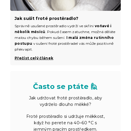
Jak sušit froté prostěradlo?
Správně usušené prostěradlo vydrží ve skříni
voňavé i
několik měsíců
. Pokud časem zatuchne, možná děláte
malou chybu během sušení.
I malá změna rutinního
postupu
v sušení froté prostěradel vás může pozitivně
překvapit.
Přečíst celý článek
Často se ptáte 🙋
Jak udržovat froté prostěradlo, aby
vydrželo dlouho měkké?
Froté prostěradlo si udržuje měkkost,
když ho perete na 40–60 °C s
jemným pracím prostředkem.