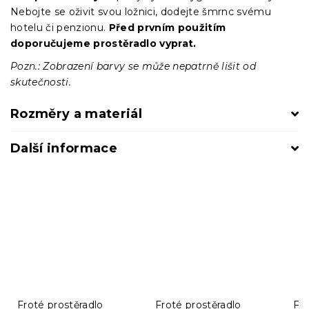
Nebojte se oživit svou ložnici, dodejte šmrnc svému
hotelu či penzionu.
Před prvním použitím
doporučujeme prostěradlo vyprat.
Pozn.: Zobrazení barvy se může nepatrně lišit od
skutečnosti.
Rozměry a materiál
Další informace
Froté prostěradlo
Froté prostěradlo
Fro