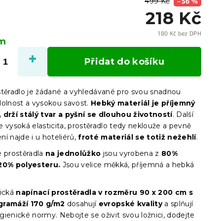
499 Kč
–56 %
218 Kč
180 Kč bez DPH
em
Měrn
cena:
Přidat do košíku
stěradlo je žádané a vyhledávané pro svou snadnou
dolnost a vysokou savost.
Hebký materiál je příjemný
 drží stálý tvar a pyšní se dlouhou životností
. Další
 vysoká elasticita, prostěradlo tedy neklouže a pevně
ení najde i u hoteliérů,
froté materiál se totiž nežehlí
.
 prostěradla
na jednolůžko
jsou vyrobena z
80%
20% polyesteru.
Jsou velice měkká, příjemná a hebká
ická
napínací prostěradla
v
rozměru 90 x 200 cm s
gramáží 170 g/m2
dosahují
evropské kvality
a splňují
ienické normy. Nebojte se oživit svou ložnici, dodejte