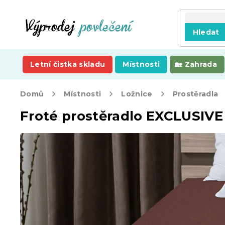
Přejít
na
obsah
Hledat
Letní čistka skladu
Místnosti
Zahrada
Domů
Místnosti
Ložnice
Prostěradla
Froté prostěradlo EXCLUSIV