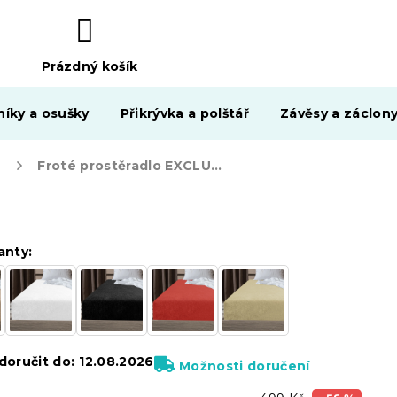
Prázdný košík
NÁKUPNÍ
KOŠÍK
níky a osušky
Přikrývka a polštář
Závěsy a záclon
Froté prostěradlo EXCLUSIVE tmavě hnědé 90 x 200 cm
anty:
oručit do:
12.08.2026
Možnosti doručení