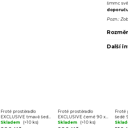
šmrnc své
doporuču
Pozn.: Zob
Rozměr
Další i
Froté prostěradlo
Froté prostěradlo
Froté 
EXCLUSIVE tmavě šedé
EXCLUSIVE černé 90 x
šedé 
90 x 200 cm
Skladem
(>10 ks)
200 cm
Skladem
(>10 ks)
Skla