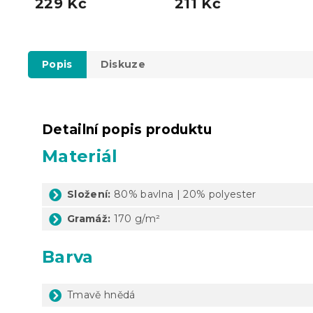
229 Kč
211 Kč
Popis
Diskuze
Detailní popis produktu
Materiál
Složení:
80% bavlna | 20% polyester
Gramáž:
170 g/m²
Barva
Tmavě hnědá