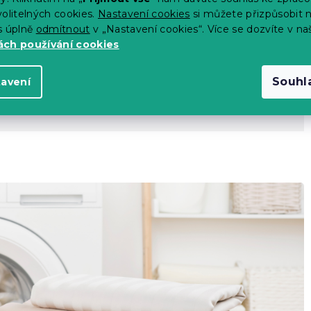
olitelných cookies.
Nastavení cookies
si můžete přizpůsobit 
 14 dní
s úplně
odmítnout
v „Nastavení cookies“. Více se dozvíte v na
ch používání cookies
Souhl
tavení