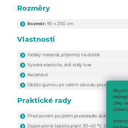
Rozměry
Rozměr:
90 x 200 cm
Vlastnosti
Hebký materiál, příjemný na dotek
Vysoká elasticita, drží stálý tvar
Nežehlivé
Obšito gumou po celém obvodu prostěradla
Abycho
nejlep
Praktické rady
Díky n
zobraz
Před prvním použitím prostěradlo důkladně vyp
Informa
Doporučená teplota praní: 30–40 °C (dle štítku 
partner