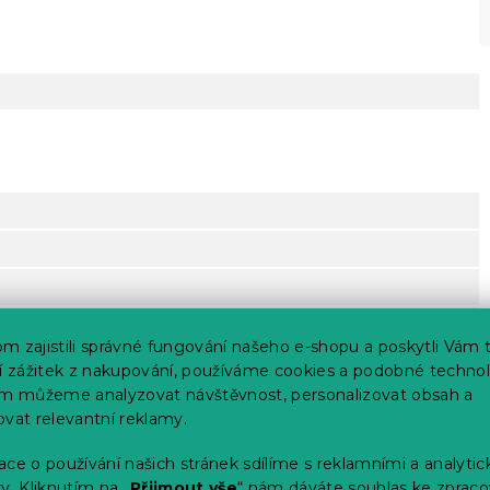
m zajistili správné fungování našeho e-shopu a poskytli Vám 
ší zážitek z nakupování, používáme cookies a podobné technol
im můžeme analyzovat návštěvnost, personalizovat obsah a
ovat relevantní reklamy.
erte
ce o používání našich stránek sdílíme s reklamními a analyti
výrobce)
y. Kliknutím na „
Přijmout vše
“ nám dáváte souhlas ke zpraco