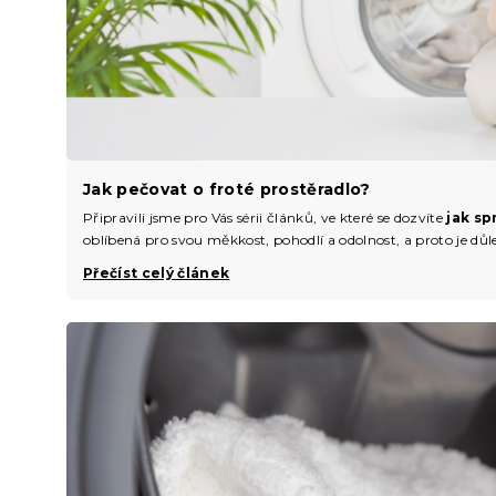
Jak pečovat o froté prostěradlo?
Připravili jsme pro Vás sérii článků, ve které se dozvíte
jak sp
oblíbená pro svou měkkost, pohodlí a odolnost, a proto je důlež
Přečíst celý článek