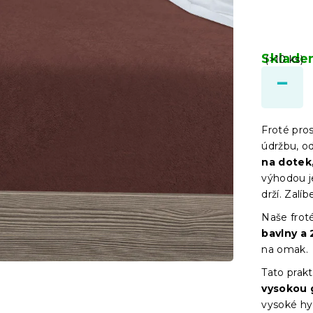
Sklad
(>10 ks)
Froté pro
údržbu, o
na dotek,
výhodou je
drží. Zalíb
Naše froté
bavlny a 
na omak.
Tato prakt
vysokou 
vysoké hyg