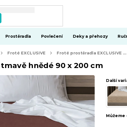
Prostěradla
Povlečení
Deky a přehozy
Ruč
Froté EXCLUSIVE
Froté prostěradla EXCLUSIVE 90 x 200 cm
E tmavě hnědé 90 x 200 cm
Další vari
Můžeme d