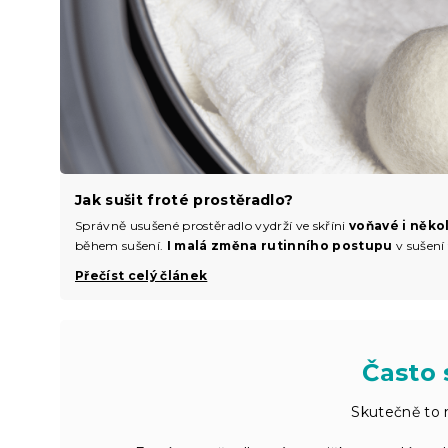
Jak sušit froté prostěradlo?
Správně usušené prostěradlo vydrží ve skříni
voňavé i něko
během sušení.
I malá změna rutinního postupu
v sušení 
Přečíst celý článek
Často 
Skutečně to 