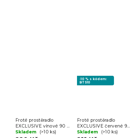
-10 % s kódem:
BTS10
Froté prostěradlo
Froté prostěradlo
EXCLUSIVE vínové 90 x
EXCLUSIVE červené 90
200 cm
Skladem
(>10 ks)
x 200 cm
Skladem
(>10 ks)