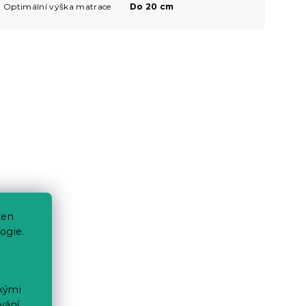
Optimální výška matrace
Do 20 cm
ten
ogie.
ckými
vání