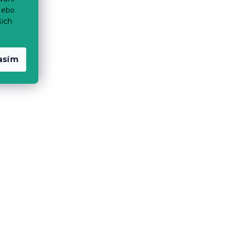
nebo
šich
asím