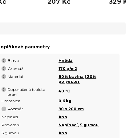
Kč
207 Kč
329 Kč
oplňkové parametry
Barva
Hnědá
?
Gramáž
170 g/m2
?
Materiál
80% bavlna | 20%
?
polyester
Doporučená teplota
?
40 °C
praní
Hmotnost
0,6 kg
Rozměr
90 x 200 cm
?
Napínací
Ano
Provedení
Napínací
,
S gumou
S gumou
Ano