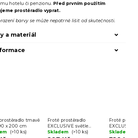
mu hotelu či penzionu.
Před prvním použitím
jeme prostěradlo vyprat.
razení barvy se může nepatrně lišit od skutečnosti.
y a materiál
nformace
prostěradlo tmavě
Froté prostěradlo
Froté prostě
90 x 200 cm
EXCLUSIVE světle
EXCLUSIVE 
dem
(>10 ks)
modré 90 x 200 cm
Skladem
(>10 ks)
hnědé 180 x
Skladem
(7