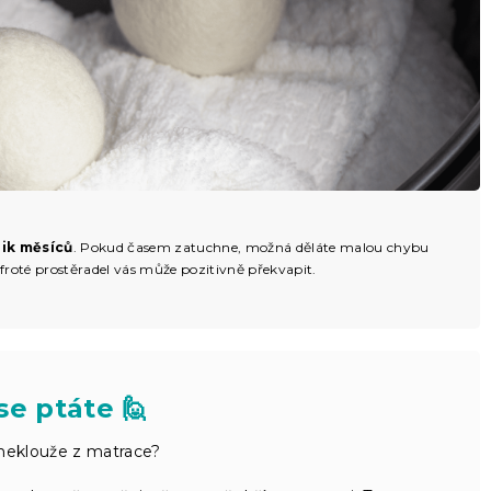
lik měsíců
. Pokud časem zatuchne, možná děláte malou chybu
froté prostěradel vás může pozitivně překvapit.
se ptáte 🙋
neklouže z matrace?