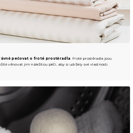
rávně pečovat o froté prostěradla
. Froté prostěradla jsou
ité věnovat jim náležitou péči, aby si udržely své vlastnosti.