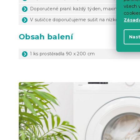
všech v
Doporučené praní: každý týden, maximálně 1x za
cookie
V sušičce doporučujeme sušit na nízké teploty
Zásadá
Obsah balení
Nas
1 ks prostěradla 90 x 200 cm