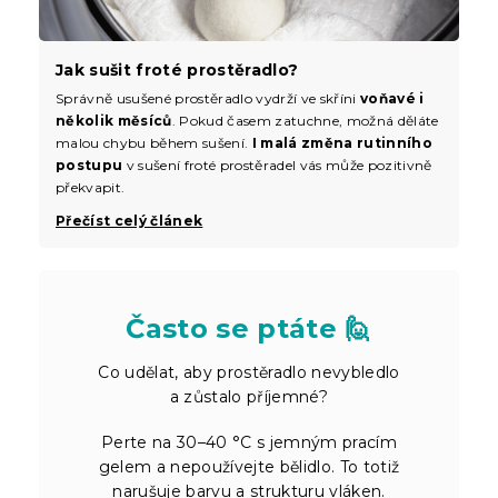
Jak sušit froté prostěradlo?
Správně usušené prostěradlo vydrží ve skříni
voňavé i
několik měsíců
. Pokud časem zatuchne, možná děláte
malou chybu během sušení.
I malá změna rutinního
postupu
v sušení froté prostěradel vás může pozitivně
překvapit.
Přečíst celý článek
Často se ptáte 🙋
Co udělat, aby prostěradlo nevybledlo
a zůstalo příjemné?
Perte na 30–40 °C s jemným pracím
gelem a nepoužívejte bělidlo. To totiž
narušuje barvu a strukturu vláken.