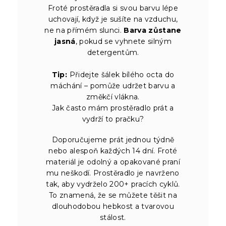
Froté prostěradla si svou barvu lépe
uchovají, když je sušíte na vzduchu,
ne na přímém slunci.
Barva zůstane
jasná
, pokud se vyhnete silným
detergentům.
Tip:
Přidejte šálek bílého octa do
máchání – pomůže udržet barvu a
změkčí vlákna.
Jak často mám prostěradlo prát a
vydrží to pračku?
Doporučujeme prát jednou týdně
nebo alespoň každých 14 dní. Froté
materiál je odolný a opakované praní
mu neškodí. Prostěradlo je navrženo
tak, aby vydrželo 200+ pracích cyklů.
To znamená, že se můžete těšit na
dlouhodobou hebkost a tvarovou
stálost.