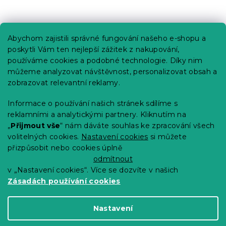
Praktické informace
Abychom zajistili správné fungování našeho e-shopu a
Kariéra
poskytli Vám ten nejlepší zážitek z nakupování,
používáme cookies a podobné technologie. Díky nim
Poptávky a B2B spolupráce
můžeme analyzovat návštěvnost, personalizovat obsah a
zobrazovat relevantní reklamy.
Proč se u nás registrovat?
Věrnostní program - Sleva až 10 %
Informace o používání našich stránek sdílíme s
reklamními a analytickými partnery. Kliknutím na
Návody
„
Přijmout vše
“ nám dáváte souhlas ke zpracování všech
Tabulky velikostí
volitelných cookies.
Nastavení cookies
si můžete
přizpůsobit nebo cookies úplně
Blog
odmítnout
v „Nastavení cookies“. Více se dozvíte v našich
Zásadách používání cookies
Vytvořil Shoptet Premium
Nastavení