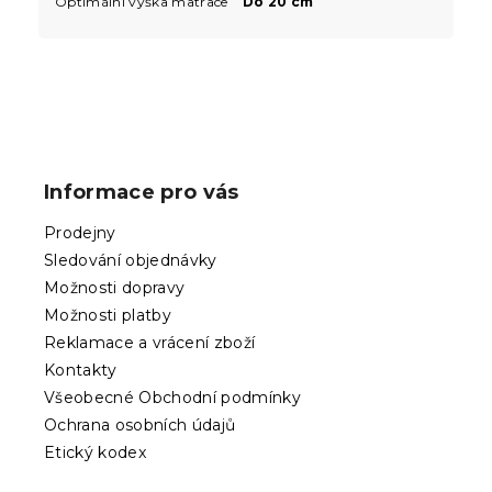
Optimální výška matrace
Do 20 cm
Z
á
p
Informace pro vás
a
t
Prodejny
í
Sledování objednávky
Možnosti dopravy
Možnosti platby
Reklamace a vrácení zboží
Kontakty
Všeobecné Obchodní podmínky
Ochrana osobních údajů
Etický kodex