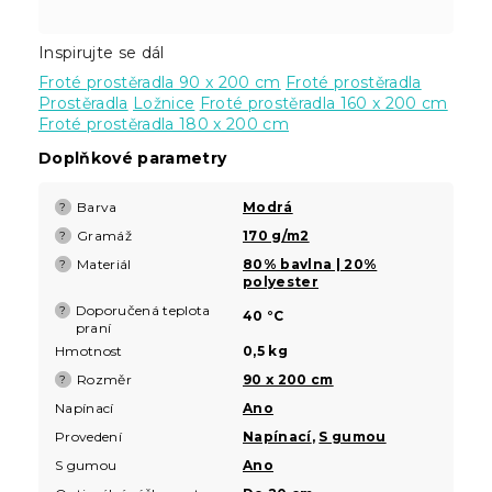
Inspirujte se dál
Froté prostěradla 90 x 200 cm
Froté prostěradla
Prostěradla
Ložnice
Froté prostěradla 160 x 200 cm
Froté prostěradla 180 x 200 cm
Doplňkové parametry
Barva
Modrá
?
Gramáž
170 g/m2
?
Materiál
80% bavlna | 20%
?
polyester
Doporučená teplota
?
40 °C
praní
Hmotnost
0,5 kg
Rozměr
90 x 200 cm
?
Napínací
Ano
Provedení
Napínací
,
S gumou
S gumou
Ano