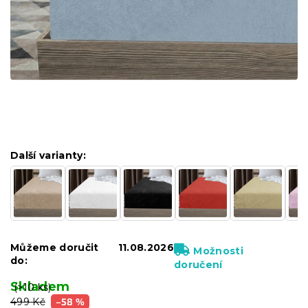
Další varianty:
Můžeme doručit
11.08.2026
Možnosti
do:
doručení
Skladem
(>10 ks)
499 Kč
–58 %