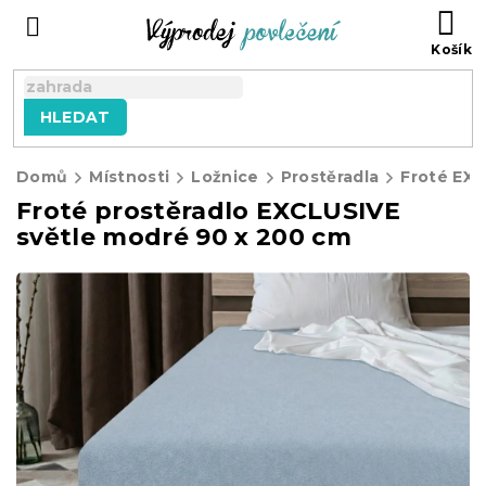
Přejít
NÁ
na
KO
obsah
HLEDAT
Domů
Místnosti
Ložnice
Prostěradla
Froté EX
Froté prostěradlo EXCLUSIVE
světle modré 90 x 200 cm