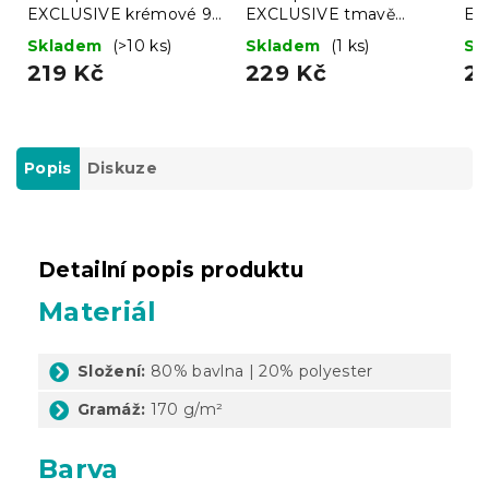
EXCLUSIVE krémové 90
EXCLUSIVE tmavě
EX
x 200 cm
fialové 90 x 200 cm
90
Skladem
(>10 ks)
Skladem
(1 ks)
Sk
219 Kč
229 Kč
2
Popis
Diskuze
Detailní popis produktu
Materiál
Složení:
80% bavlna | 20% polyester
Gramáž:
170 g/m²
Barva