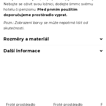
Nebojte se oživit svou ložnici, dodejte šmrnc svému
hotelu či penzionu.
Před prvním použitím
doporučujeme prostěradlo vyprat.
Pozn.: Zobrazení barvy se může nepatrně lišit od
skutečnosti.
Rozměry a materiál
Další informace
Froté prostěradlo
Froté prostěradlo
Fro