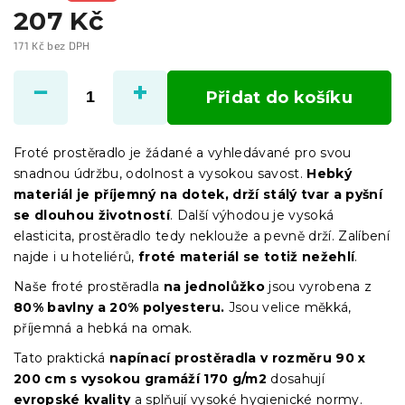
207 Kč
171 Kč bez DPH
Měrná
cena:
Přidat do košíku
Froté prostěradlo je žádané a vyhledávané pro svou
snadnou údržbu, odolnost a vysokou savost.
Hebký
materiál je příjemný na dotek, drží stálý tvar a pyšní
se dlouhou životností
. Další výhodou je vysoká
elasticita, prostěradlo tedy neklouže a pevně drží. Zalíbení
najde i u hoteliérů,
froté materiál se totiž nežehlí
.
Naše froté prostěradla
na jednolůžko
jsou vyrobena z
80% bavlny a 20% polyesteru.
Jsou velice měkká,
příjemná a hebká na omak.
Tato praktická
napínací prostěradla
v
rozměru 90 x
200 cm s vysokou gramáží 170 g/m2
dosahují
evropské kvality
a splňují vysoké hygienické normy.