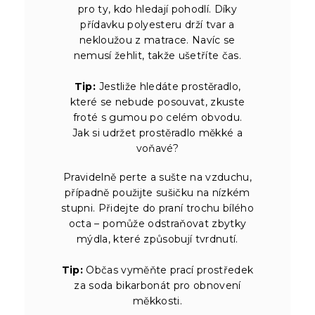
pro ty, kdo hledají pohodlí. Díky
přídavku polyesteru drží tvar a
nekloužou z matrace. Navíc se
nemusí žehlit, takže ušetříte čas.
Tip:
Jestliže hledáte prostěradlo,
které se nebude posouvat, zkuste
froté s gumou po celém obvodu.
Jak si udržet prostěradlo měkké a
voňavé?
Pravidelně perte a sušte na vzduchu,
případně použijte sušičku na nízkém
stupni. Přidejte do praní trochu bílého
octa – pomůže odstraňovat zbytky
mýdla, které způsobují tvrdnutí.
Tip:
Občas vyměňte prací prostředek
za soda bikarbonát pro obnovení
měkkosti.