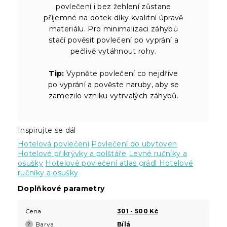
povlečení i bez žehlení zůstane
příjemné na dotek díky kvalitní úpravě
materiálu. Pro minimalizaci záhybů
stačí pověsit povlečení po vyprání a
pečlivě vytáhnout rohy.
Tip:
Vypněte povlečení co nejdříve
po vyprání a pověste naruby, aby se
zamezilo vzniku vytrvalých záhybů.
Inspirujte se dál
Hotelová povlečení
Povlečení do ubytoven
Hotelové přikrývky a polštáře
Levné ručníky a
osušky
Hotelové povlečení atlas grádl
Hotelové
ručníky a osušky
Doplňkové parametry
Cena
301 - 500 Kč
Barva
Bílá
?