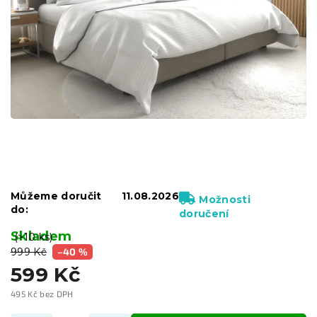
Můžeme doručit
11.08.2026
Možnosti
do:
doručení
Skladem
(>10 ks)
999 Kč
–40 %
599 Kč
495 Kč bez DPH
Měrná