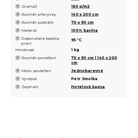
Gramáž
160 g/m2
?
Rozměr přikrývky
140 x 200 cm
?
Rozměr polštáře
70 x 90 cm
?
Materiál
100% bavlna
?
Doporučená teplota
?
95 °C
praní
Hmotnost
1 kg
Rozměr povlečení
70 x 90 cm | 140 x 200
?
cm
Motiv povlečení
Jednobarevné
?
Výrobce
Petr Smolka
?
Zapínání
Hotelová kapsa
?
Z
á
p