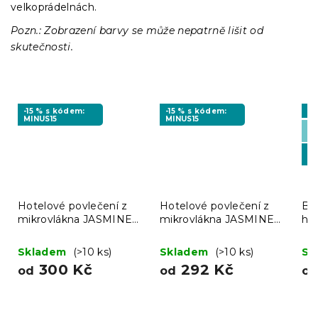
velkoprádelnách.
Pozn.: Zobrazení barvy se může nepatrně lišit od
skutečnosti.
-15 % s kódem:
-15 % s kódem:
Vý
MINUS15
MINUS15
Če
🇨
-1
MI
Hotelové povlečení z
Hotelové povlečení z
Bíl
mikrovlákna JASMINE
mikrovlákna JASMINE
ho
šampaň - proužek 2 cm
bílé - proužek 2 cm
Skladem
(>10 ks)
Skladem
(>10 ks)
Sk
300 Kč
292 Kč
od
od
o