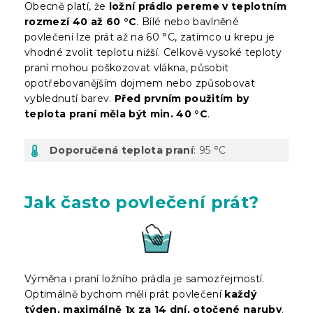
Obecně platí, že
ložní prádlo pereme v teplotním
rozmezí 40 až 60 °C
. Bílé nebo bavlněné
povlečení lze prát až na 60 °C, zatímco u krepu je
vhodné zvolit teplotu nižší. Celkově vysoké teploty
praní mohou poškozovat vlákna, působit
opotřebovanějším dojmem nebo způsobovat
vyblednutí barev.
Před prvním použitím by
teplota praní měla být min. 40 °C
.
Doporučená teplota praní
: 95 °C
Jak často povlečení prát?
Výměna i praní ložního prádla je samozřejmostí.
Optimálně bychom měli prát povlečení
každý
týden, maximálně 1x za 14 dní, otočené naruby
.