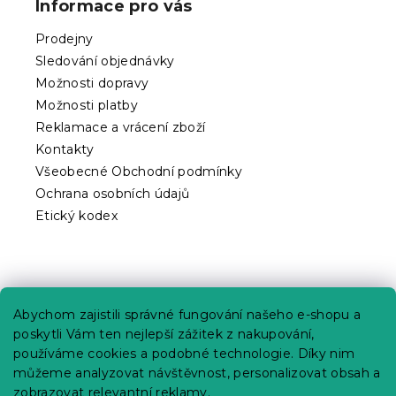
Informace pro vás
a
t
Prodejny
í
Sledování objednávky
Možnosti dopravy
Možnosti platby
Reklamace a vrácení zboží
Kontakty
Všeobecné Obchodní podmínky
Ochrana osobních údajů
Etický kodex
Praktické informace
Abychom zajistili správné fungování našeho e-shopu a
Kariéra
poskytli Vám ten nejlepší zážitek z nakupování,
používáme cookies a podobné technologie. Díky nim
Poptávky a B2B spolupráce
můžeme analyzovat návštěvnost, personalizovat obsah a
Proč se u nás registrovat?
zobrazovat relevantní reklamy.