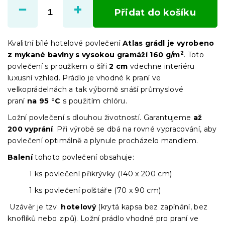
cena:
Přidat do košíku
Kvalitní bílé hotelové povlečení
Atlas grádl je vyrobeno
2
z mykané bavlny s vysokou gramáží
160 g/m
. Toto
povlečení s proužkem o šíři
2 cm
vdechne interiéru
luxusní vzhled. Prádlo je vhodné k praní ve
velkoprádelnách a tak výborně snáší průmyslové
praní
na
95 °C
s použitím chlóru.
Ložní povlečení s dlouhou životností. Garantujeme
až
200 vyprán
í
. Při výrobě se dbá na rovné vypracování, aby
povlečení optimálně a plynule procházelo mandlem.
Balení
tohoto povlečení obsahuje:
1 ks povlečení přikrývky (140 x 200 cm)
1 ks povlečení polštáře (70 x 90 cm)
Uzávěr je tzv.
hotelový
(krytá kapsa bez zapínání, bez
knoflíků nebo zipů). Ložní prádlo vhodné pro praní ve