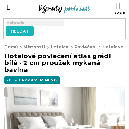
Přejít
NÁ
na
KO
obsah
HLEDAT
Domů
Místnosti
Ložnice
Povlečení
Hotelové p
Hotelové povlečení atlas grádl
bílé - 2 cm proužek mykaná
bavlna
-15 % s kódem: MINUS15