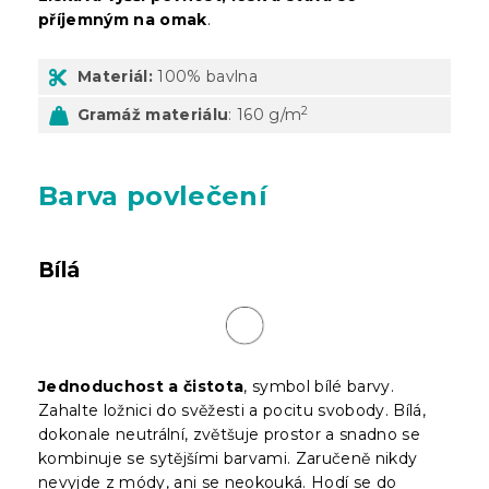
příjemným na omak
.
Materiál:
100% bavlna
2
Gramáž materiálu
: 160 g/m
Barva povlečení
Bílá
Jednoduchost a čistota
, symbol bílé barvy.
Zahalte ložnici do svěžesti a pocitu svobody. Bílá,
dokonale neutrální, zvětšuje prostor a snadno se
kombinuje se sytějšími barvami. Zaručeně nikdy
nevyjde z módy, ani se neokouká. Hodí se do