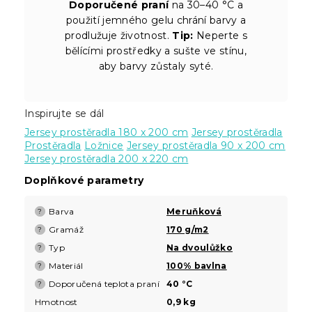
Doporučené praní
na 30–40 °C a
použití jemného gelu chrání barvy a
prodlužuje životnost.
Tip:
Neperte s
bělícími prostředky a sušte ve stínu,
aby barvy zůstaly syté.
Inspirujte se dál
Jersey prostěradla 180 x 200 cm
Jersey prostěradla
Prostěradla
Ložnice
Jersey prostěradla 90 x 200 cm
Jersey prostěradla 200 x 220 cm
Doplňkové parametry
Barva
Meruňková
?
Gramáž
170 g/m2
?
Typ
Na dvoulůžko
?
Materiál
100% bavlna
?
Doporučená teplota praní
40 °C
?
Hmotnost
0,9 kg