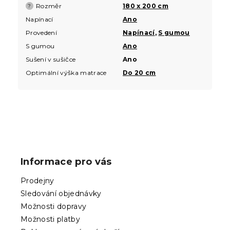
Rozměr
180 x 200 cm
?
Napínací
Ano
Provedení
Napínací
,
S gumou
S gumou
Ano
Sušení v sušičce
Ano
Optimální výška matrace
Do 20 cm
Z
á
p
Informace pro vás
a
t
Prodejny
í
Sledování objednávky
Možnosti dopravy
Možnosti platby