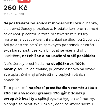
260 Kč
215 Kč bez DPH
Měrná
cena:
Nepostradatelná součást moderních ložnic
, hebká,
ale pevná Jersey prostěradla. Hledáte kompromis mezi
bavlněnou plachtou a froté prostěradlem?! Jersey
materiál je vysoce kvalitní a chlubí se dlouhou životností.
Ani po častém praní za správných podmínek neztrácí
svoji barevnost. Lze kombinovat se všemi druhy
povlečení,
nežehlí se a po usušení stačí poskládat.
Naše Jersey prostěradla
na dvojlůžko
ze
100%
bavlny
jsou velice měkká, příjemná a hebká na omak.
Své uplatnění mají především v teplých ročních
obdobích.
Tato praktická
napínací prostěradla
v
rozměru 180 x
200 cm s vysokou gramáží 170 g/m2
dosahují
evropské kvality
a splňují vysoké hygienické normy.
Nebojte se oživit svou ložnici, dodejte šmrnc svému