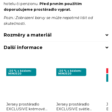
hotelu či penzionu.
Před prvním použitím
doporučujeme prostěradlo vyprat.
Pozn.: Zobrazení barvy se může nepatrně lišit od
skutečnosti.
Rozměry a materiál
Další informace
-20 % s kódem:
-20 % s kódem:
A
MINUS20
MINUS20
-2
M
Jersey prostěradlo
Jersey prostěradlo
Jer
EXCLUSIVE krémové
EXCLUSIVE světle
EX