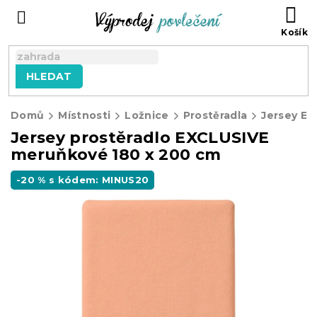
Přejít
NÁ
na
KO
obsah
HLEDAT
Domů
Místnosti
Ložnice
Prostěradla
Jersey E
Jersey prostěradlo EXCLUSIVE
meruňkové 180 x 200 cm
-20 % s kódem: MINUS20