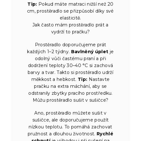
Tip:
Pokud máte matraci nižší než 20
cm, prostěradlo se přizpůsobí díky své
elasticitě.
Jak často mám prostěradlo prát a
vydrží to pračku?
Prostěradlo doporučujeme prát
každých 1–2 týdny.
Bavlněný úplet
je
odolný vůči častému praní a při
dodržení teploty 30–40 °C si zachová
barvy a tvar. Takto si prostěradlo udrží
měkkost a hebkost.
Tip:
Nastavte
pračku na extra máchání, aby se
odstranily zbytky pracího prostředku.
Můžu prostěradlo sušit v sušičce?
Ano, prostěradlo můžete sušit v
sušičce, ale doporučujeme použít
nízkou teplotu. To pomáhá zachovat
pružnost a dlouhou životnost.
Rychlé
schnutí
je výhodou i při sušení na