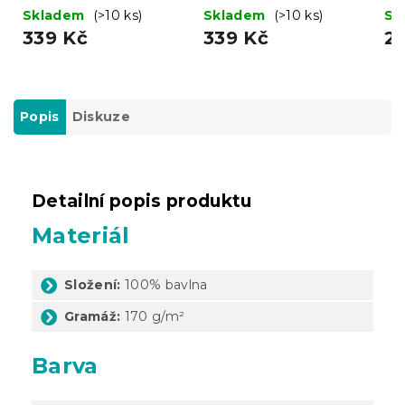
180 x 200 cm
fialové 180 x 200 cm
18
Skladem
(>10 ks)
Skladem
(>10 ks)
Sk
339 Kč
339 Kč
2
Popis
Diskuze
Detailní popis produktu
Materiál
Složení:
100% bavlna
Gramáž:
170 g/m²
Barva