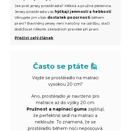
Jak prát jersey prostěradla? Měkká a pružná pletenina.
Jersey prostěradla vás
hýčkají jemností a hebkostí
.
Věnujete jim však
dostatek pozornosti
během
praní? Bavlněný jersey není náročný na údržbu, stačí
dodržovat několik základních pravidel při praní.
Přečíst celý článek
Často se ptáte 🙋
Vejde se prostěradlo na matraci
vysokou 20 cm?
Ano, prostěradlo je navrženo pro
matrace až do výšky 20 cm.
Pružnost a napínací guma
zajišťují,
že perfektně sedí na matraci a
neklouže. To znamená, že se
prostěradlo během noci neposouvá.