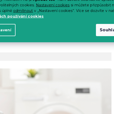
erte
olitelných cookies.
Nastavení cookies
si můžete přizpůsobit 
s úplně
odmítnout
v „Nastavení cookies“. Více se dozvíte v na
výrobce)
ch používání cookies
 14 dní
Souhl
tavení