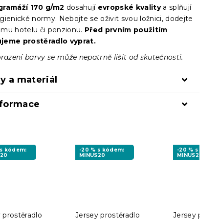
gramáží 170 g/m2
dosahují
evropské kvality
a splňují
ienické normy. Nebojte se oživit svou ložnici, dodejte
mu hotelu či penzionu.
Před prvním použitím
jeme prostěradlo vyprat.
razení barvy se může nepatrně lišit od skutečnosti.
y a materiál
nformace
 s kódem:
-20 % s kódem:
-20 % s kóde
S20
MINUS20
MINUS20
 prostěradlo
Jersey prostěradlo
Jersey prost