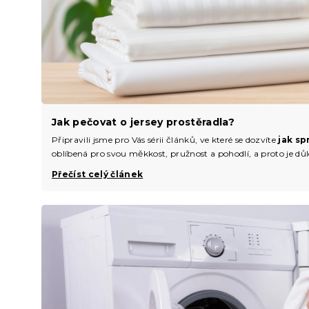
Jak pečovat o jersey prostěradla?
Připravili jsme pro Vás sérii článků, ve které se dozvíte
jak sp
oblíbená pro svou měkkost, pružnost a pohodlí, a proto je důle
Přečíst celý článek