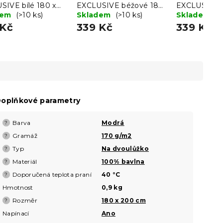
SIVE bílé 180 x
EXCLUSIVE béžové 180
EXCLUSIVE t
cm
dem
(>10 ks)
x 200 cm
Skladem
(>10 ks)
180 x 200 c
Skladem
(>
 Kč
339 Kč
339 Kč
oplňkové parametry
Barva
Modrá
?
Gramáž
170 g/m2
?
Typ
Na dvoulůžko
?
Materiál
100% bavlna
?
Doporučená teplota praní
40 °C
?
Hmotnost
0,9 kg
Rozměr
180 x 200 cm
?
Napínací
Ano