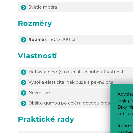
Světle modrá
Rozměry
Rozměr:
180 x 200 cm
Vlastnosti
Hebký a pevný materiál s dlouhou životností
Vysoká elasticita, neklouže a pevně drží
Nežehlivé
Abycho
nejlep
Obšito gumou po celém obvodu prostěradla
Díky n
zobraz
Praktické rady
Informa
partner