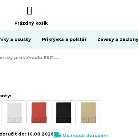
Prázdný košík
NÁKUPNÍ
KOŠÍK
níky a osušky
Přikrývka a polštář
Závěsy a záclon
Jersey prostěradlo EXCLUSIVE světle modré 180 x 200 cm
anty:
oručit do:
10.08.2026
Možnosti doručení