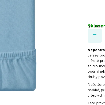
Sklad
(>10 ks)
Nepostra
Jersey pr
a froté pr
se dlouho
podmínek 
druhy pov
Naše Jers
měkká, př
v teplých
Tato prakt