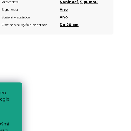
Provedení
Napínací
,
S gumou
S gumou
Ano
Sušení v sušičce
Ano
Optimální výška matrace
Do 20 cm
ten
ogie.
ckými
vání