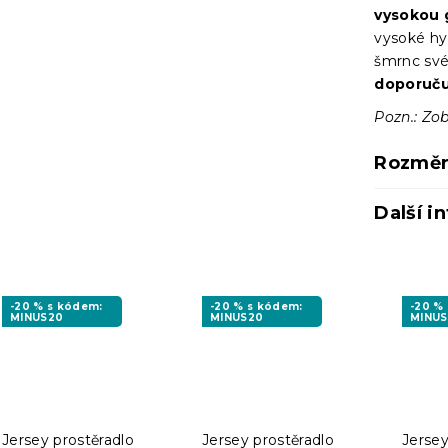
vysokou 
vysoké hyg
šmrnc své
doporuču
Pozn.: Zob
Rozměr
Další i
-20 % s kódem:
-20 % s kódem:
-20 %
MINUS20
MINUS20
MINU
Jersey prostěradlo
Jersey prostěradlo
Jersey