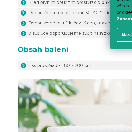
Před prvním použitím prostěradlo důkladně vyp
všech v
cookie
Doporučená teplota praní: 30–40 °C (dle štítku 
Zásadá
Doporučené praní: každý týden, maximálně 1x za
V sušičce doporučujeme sušit na nízké teploty
Nas
Obsah balení
1 ks prostěradla 180 x 200 cm