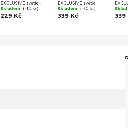
EXCLUSIVE světle
EXCLUSIVE světle
EXCLU
modré 90 x 200 cm
Skladem
(>10 ks)
hnědé 180x200 cm,
Skladem
(>10 ks)
200 
Skla
100% bavlna
229 Kč
339 Kč
339
D