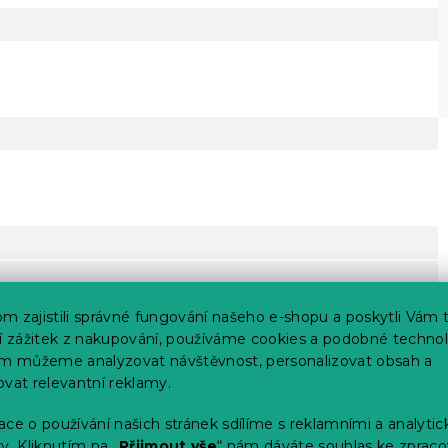
m zajistili správné fungování našeho e-shopu a poskytli Vám 
ší zážitek z nakupování, používáme cookies a podobné technol
im můžeme analyzovat návštěvnost, personalizovat obsah a
ovat relevantní reklamy.
ce o používání našich stránek sdílíme s reklamními a analyti
y. Kliknutím na „
Přijmout vše
“ nám dáváte souhlas ke zpraco