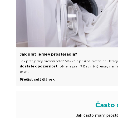
Jak prát jersey prostěradla?
Jak prát jersey prostěradla? Měkká a pružná pletenina. Jerse
dostatek pozornosti
během praní? Bavlněný jersey není n
praní.
Přečíst celý článek
Často 
Jak často mám prostěr