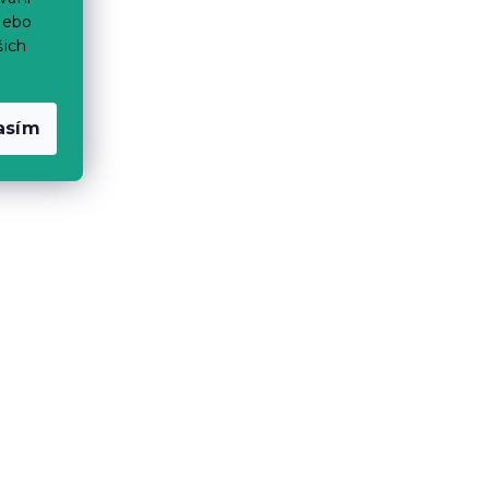
nebo
šich
asím