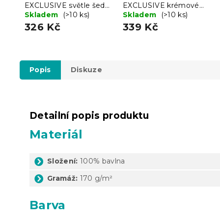
EXCLUSIVE světle šedé
EXCLUSIVE krémové
180 x 200 cm
Skladem
(>10 ks)
180 x 200 cm
Skladem
(>10 ks)
326 Kč
339 Kč
Popis
Diskuze
Detailní popis produktu
Materiál
Složení:
100% bavlna
Gramáž:
170 g/m²
Barva