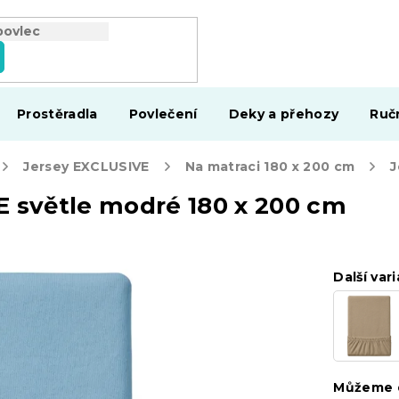
Prostěradla
Povlečení
Deky a přehozy
Ruč
Jersey EXCLUSIVE
Na matraci 180 x 200 cm
E světle modré 180 x 200 cm
Další vari
Můžeme d