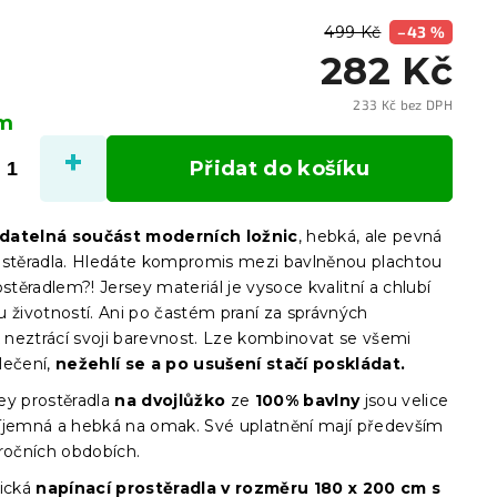
499 Kč
–43 %
282 Kč
233 Kč bez DPH
em
Měrn
cena:
Přidat do košíku
datelná součást moderních ložnic
, hebká, ale pevná
ostěradla. Hledáte kompromis mezi bavlněnou plachtou
ostěradlem?! Jersey materiál je vysoce kvalitní a chlubí
u životností. Ani po častém praní za správných
neztrácí svoji barevnost. Lze kombinovat se všemi
lečení,
nežehlí se a po usušení stačí poskládat.
ey prostěradla
na dvojlůžko
ze
100% bavlny
jsou velice
íjemná a hebká na omak. Své uplatnění mají především
 ročních obdobích.
ická
napínací prostěradla
v
rozměru 180 x 200 cm s