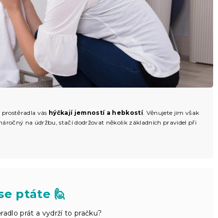
y prostěradla vás
hýčkají jemností a hebkostí
. Věnujete jim však
áročný na údržbu, stačí dodržovat několik základních pravidel při
se ptáte 🙋
adlo prát a vydrží to pračku?