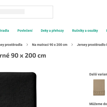
Hledat
ěradla
Povlečení
Deky a přehozy
Ručníky a osušky
sey prostěradla
Na matraci 90 x 200 cm
rné 90 x 200 cm
Další varian
Můžeme dor