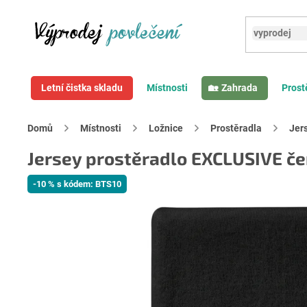
Přejít
na
obsah
Letní čistka skladu
Místnosti
Zahrada
Prost
Domů
Místnosti
Ložnice
Prostěradla
Jer
Jersey prostěradlo EXCLUSIVE če
-10 % s kódem: BTS10