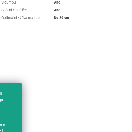
S gumou
Ano
Sušení v sušičce
Ano
Optimální výška matrace
Do 20 cm
en
ie.
kými
ní