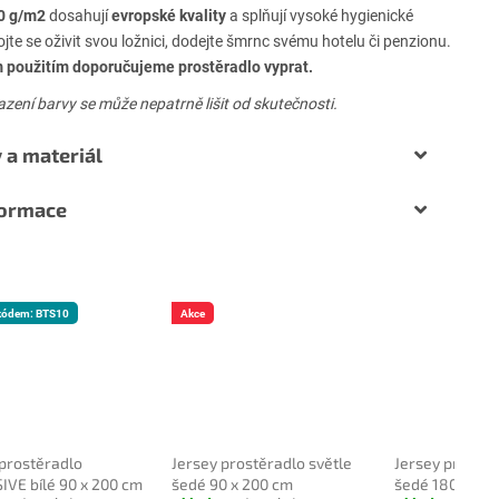
0 g/m2
dosahují
evropské kvality
a splňují vysoké hygienické
jte se oživit svou ložnici, dodejte šmrnc svému hotelu či penzionu.
m použitím doporučujeme prostěradlo vyprat.
azení barvy se může nepatrně lišit od skutečnosti.
 a materiál
formace
 kódem: BTS10
Akce
 prostěradlo
Jersey prostěradlo světle
Jersey prostěr
IVE bílé 90 x 200 cm
šedé 90 x 200 cm
šedé 180 x 20