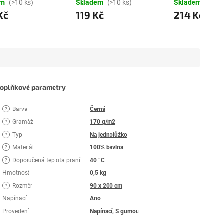
em
(>10 ks)
Skladem
(>10 ks)
Skladem
(>10
Kč
119 Kč
214 Kč
oplňkové parametry
Barva
Černá
?
Gramáž
170 g/m2
?
Typ
Na jednolůžko
?
Materiál
100% bavlna
?
Doporučená teplota praní
40 °C
?
Hmotnost
0,5 kg
Rozměr
90 x 200 cm
?
Napínací
Ano
Provedení
Napínací
,
S gumou