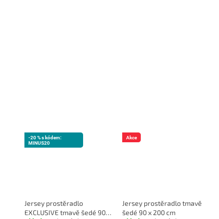
-20 % s kódem:
Akce
MINUS20
Jersey prostěradlo
Jersey prostěradlo tmavě
EXCLUSIVE tmavě šedé 90 x
šedé 90 x 200 cm