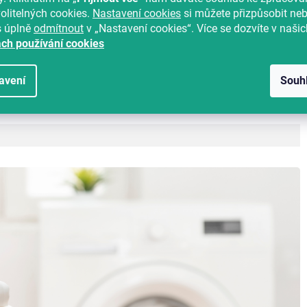
olitelných cookies.
Nastavení cookies
si můžete přizpůsobit ne
s úplně
odmítnout
v „Nastavení cookies“. Více se dozvíte v našic
ch používání cookies
avení
Souh