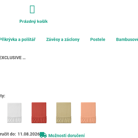
Prázdný košík
NÁKUPNÍ
KOŠÍK
Přikrývka a polštář
Závěsy a záclony
Postele
Bambusové
Jersey prostěradlo EXCLUSIVE černé 90 x 200 cm
ty:
učit do:
11.08.2026
Možnosti doručení