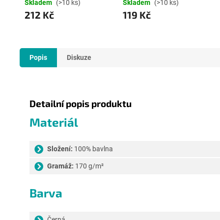
200 cm
Skladem
(>10 ks)
Skladem
(>10 ks)
212 Kč
119 Kč
Popis
Diskuze
Detailní popis produktu
Materiál
Složení:
100% bavlna
Gramáž:
170 g/m²
Barva
Černá