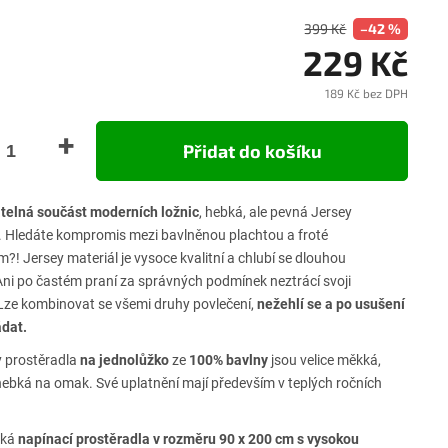
399 Kč
–42 %
229 Kč
189 Kč bez DPH
Měrn
cena:
Přidat do košíku
telná součást moderních ložnic
, hebká, ale pevná Jersey
. Hledáte kompromis mezi bavlněnou plachtou a froté
?! Jersey materiál je vysoce kvalitní a chlubí se dlouhou
 Ani po častém praní za správných podmínek neztrácí svoji
Lze kombinovat se všemi druhy povlečení,
nežehlí se a po usušení
ádat.
 prostěradla
na jednolůžko
ze
100% bavlny
jsou velice měkká,
hebká na omak. Své uplatnění mají především v teplých ročních
cká
napínací prostěradla
v
rozměru 90 x 200 cm s vysokou