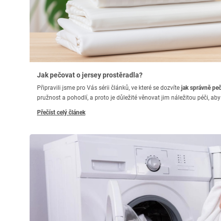
Jak pečovat o jersey prostěradla?
Připravili jsme pro Vás sérii článků, ve které se dozvíte
jak správně peč
pružnost a pohodlí, a proto je důležité věnovat jim náležitou péči, aby 
Přečíst celý článek