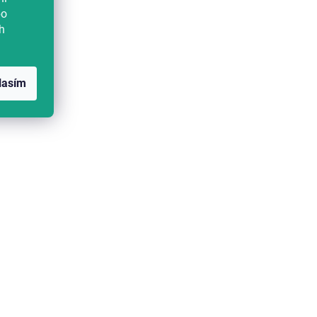
bo
h
lasím