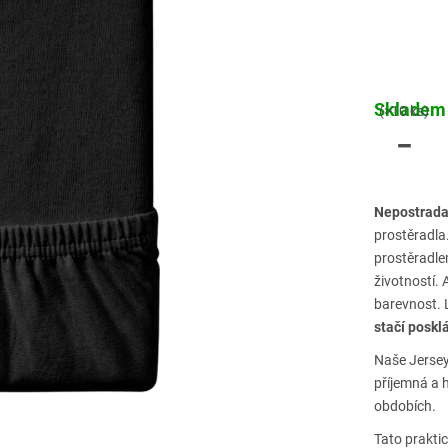
Skladem
(>10 ks)
Nepostrada
prostěradla
prostěradlem
životností.
barevnost. 
stačí poskl
Naše Jersey
příjemná a 
obdobích.
Tato prakti