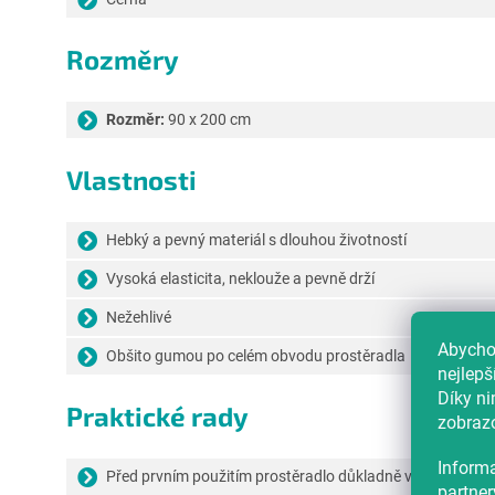
Rozměry
Rozměr:
90 x 200 cm
Vlastnosti
Hebký a pevný materiál s dlouhou životností
Vysoká elasticita, neklouže a pevně drží
Nežehlivé
Abychom
Obšito gumou po celém obvodu prostěradla
nejlepš
Díky n
Praktické rady
zobrazo
Informa
Před prvním použitím prostěradlo důkladně vyperte
partner