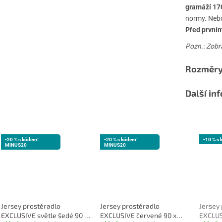
gramáží 17
normy. Nebo
Před první
Pozn.: Zobr
Rozměry
Další in
-20 % s kódem:
-20 % s kódem:
-10 % s
MINUS20
MINUS20
Jersey prostěradlo
Jersey prostěradlo
Jersey
EXCLUSIVE světle šedé 90 x
EXCLUSIVE červené 90 x
EXCLUS