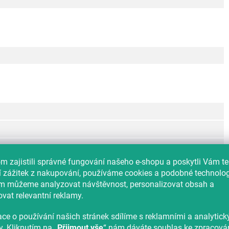
 zajistili správné fungování našeho e-shopu a poskytli Vám t
í zážitek z nakupování, používáme cookies a podobné technolog
im můžeme analyzovat návštěvnost, personalizovat obsah a
vat relevantní reklamy.
ce o používání našich stránek sdílíme s reklamními a analytic
y. Kliknutím na „
Přijmout vše
“ nám dáváte souhlas ke zpracová