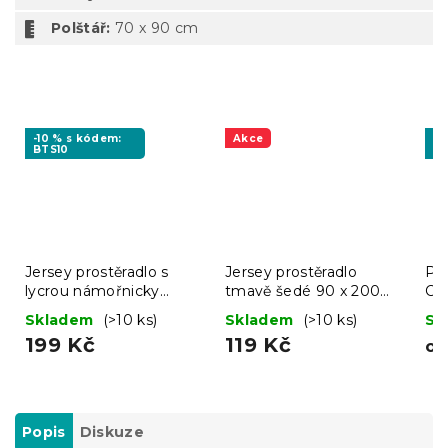
Polštář:
70 x 90 cm
-10 % s kódem:
Akce
-1
BTS10
MI
Jersey prostěradlo s
Jersey prostěradlo
Po
lycrou námořnicky
tmavě šedé 90 x 200
CA
modré 90 x 200 cm
cm
ze
Skladem
(>10 ks)
Skladem
(>10 ks)
Sk
199 Kč
119 Kč
o
Popis
Diskuze