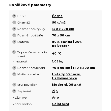
Doplňkové parametry
Barva
Černá
?
Gramáž
90 g/m2
?
Rozměr přikrývky
140 x 200 cm
?
Rozměr polštáře
70 x 90 cm
?
Materiál
80% bavlna | 20%
?
polyester
Doporučená teplota
?
40 °C
praní
Hmotnost
1,05 kg
Rozměr povlečení
70 x 90 cm | 140 x 200 cm
?
Motiv povlečení
Hvězdy
,
Vánoční
,
?
Halloweenské
Styl povlečení
Moderní
,
Dětské
?
Zapínání
Zip
?
Nežehlivé
Ano
Roční období
Celoroční