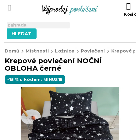
Přejít
NÁ
na
KO
obsah
HLEDAT
Domů
Místnosti
Ložnice
Povlečení
Krepové po
Krepové povlečení NOČNÍ
OBLOHA černé
-15 % s kódem: MINUS15