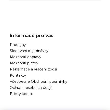
Z
á
p
Informace pro vás
a
t
Prodejny
í
Sledování objednávky
Možnosti dopravy
Možnosti platby
Reklamace a vrácení zboží
Kontakty
Všeobecné Obchodní podmínky
Ochrana osobních údajů
Etický kodex