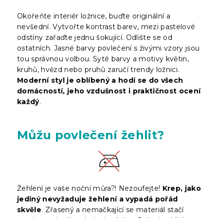
Okořeňte interiér ložnice, buďte originální a
nevšední. Vytvořte kontrast barev, mezi pastelové
odstíny zařaďte jednu šokující. Odlište se od
ostatních. Jasné barvy povlečení s živými vzory jsou
tou správnou volbou. Syté barvy a motivy květin,
kruhů, hvězd nebo pruhů zaručí trendy ložnici.
Moderní styl je oblíbený a hodí se do všech
domácností, jeho vzdušnost i praktičnost ocení
každý
.
Můžu povlečení žehlit?
Žehlení je vaše noční můra?! Nezoufejte!
Krep, jako
jediný nevyžaduje žehlení a vypadá pořád
skvěle
. Zřasený a nemačkající se materiál stačí