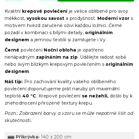
Kvalitní
krepové povlečení
je velice oblíbené pro svoji
měkkost,
vysokou savost
a prodyšnost.
Moderní vzor
s
motivem hvězd zaručeně oživí každou ložnici. Černé
pozadí v kombinaci s bílými detaily,
originálním
designem
a jemnou textilií si zamilujete i Vy.
Černé
povlečení
Noční obloha
je opatřeno
nenápadným
zapínáním na zip
. Udělejte radost sobě
nebo svým blízkým krepovým povlečením s
originálním
designem
.
Náš tip:
Pro zachování kvality vašeho oblíbeného
povlečení doporučujeme prát naruby při maximální
teplotě
40 °C
. Krepové povlečení
se nežehlí,
došlo by k
znehodnocení přirozené textury krepu.
Pozn.: Zobrazení barvy a vzoru se může nepatrně lišit od
skutečnosti.
Přikrývka:
140 x 200 cm