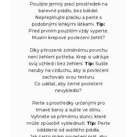
Použijte jemný prací prostředek na
barevné prádlo, bez bělidel.
Nepřeplňujte pračku a perte s
podobnými lehkými látkami.
Tip:
Před prvním použitím vždy vyperte.
Musím krepové povlečení žehlit?
Díky přirozeně zvlněnému povrchu
není žehlení potřeba. Krep si udržuje
svůj vzhled i bez žehlení.
Tip:
Sušte
naruby na vzduchu, aby si povlečení
zachovalo svou texturu.
Co udělat, aby černé povlečení
nevybledlo?
Perte s prostředky určenými pro
tmavé barvy a sušte ve stínu.
Vyhněte se přímému slunci, které
může způsobit vyblednutí.
Tip:
Perte
odděleně od světlého prádla.
Jak často mám povlečení prát, aby