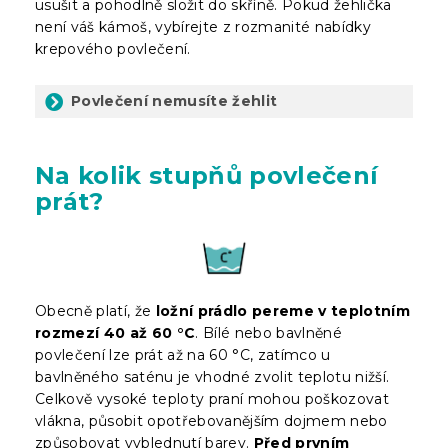
usušit a pohodlně složit do skříně. Pokud žehlička
není váš kámoš, vybírejte z rozmanité nabídky
krepového povlečení.
Povlečení nemusíte žehlit
Na kolik stupňů povlečení
prát?
Obecně platí, že
ložní prádlo pereme v teplotním
rozmezí 40 až 60 °C
. Bílé nebo bavlněné
povlečení lze prát až na 60 °C, zatímco u
bavlněného saténu je vhodné zvolit teplotu nižší.
Celkově vysoké teploty praní mohou poškozovat
vlákna, působit opotřebovanějším dojmem nebo
způsobovat vyblednutí barev.
Před prvním