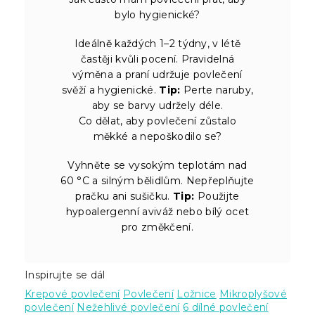
bylo hygienické?
Ideálně každých 1–2 týdny, v létě
častěji kvůli pocení. Pravidelná
výměna a praní udržuje povlečení
svěží a hygienické.
Tip:
Perte naruby,
aby se barvy udržely déle.
Co dělat, aby povlečení zůstalo
měkké a nepoškodilo se?
Vyhněte se vysokým teplotám nad
60 °C a silným bělidlům. Nepřeplňujte
pračku ani sušičku.
Tip:
Použijte
hypoalergenní aviváž nebo bílý ocet
pro změkčení.
Inspirujte se dál
Krepové povlečení
Povlečení
Ložnice
Mikroplyšové
povlečení
Nežehlivé povlečení
6 dílné povlečení