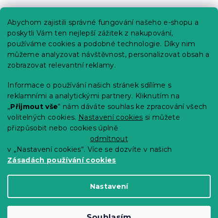
Praktické informace
Abychom zajistili správné fungování našeho e-shopu a
Kariéra
poskytli Vám ten nejlepší zážitek z nakupování,
používáme cookies a podobné technologie. Díky nim
Poptávky a B2B spolupráce
můžeme analyzovat návštěvnost, personalizovat obsah a
Proč se u nás registrovat?
zobrazovat relevantní reklamy.
Věrnostní program - Sleva až 10 %
Informace o používání našich stránek sdílíme s
reklamními a analytickými partnery. Kliknutím na
Návody
„
Přijmout vše
“ nám dáváte souhlas ke zpracování všech
Tabulky velikostí
volitelných cookies.
Nastavení cookies
si můžete
přizpůsobit nebo cookies úplně
Blog
odmítnout
v „Nastavení cookies“. Více se dozvíte v našich
Zásadách používání cookies
Vytvořil Shoptet Premium
Nastavení
Copyright 2026
Výprodej povlečení
. Všechna
Souhlasím
práva vyhrazena.
Upravit nastavení cookies