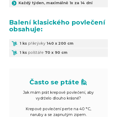
Každý týden, maximálně 1x za 14 dní
Balení
klasického povlečení
obsahuje:
1 ks
přikrývky
140 x 200 cm
1 ks
polštáře
70 x 90 cm
Často se ptáte 🙋
Jak mám prát krepové povlečení, aby
vydrželo dlouho krásné?
Krepové povlečení perte na 40 °C,
naruby a se zapnutým zipem.