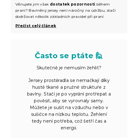
Věnujete jim však
dostatek pozornosti
během
praní? Bavlněný jersey není náročný na údržbu, stačí
dodržovat několik základních pravidel při praní.
Přečíst celý článek
Často se ptáte 🙋
Skutečně je nemusím žehlit?
Jersey prostěradla se nemačkají díky
hustě tkané a pružné struktuře z
bavlny. Stačí je po vyprání protřepat a
pověsit, aby se vyrovnaly samy.
Můžete je sušit na vzduchu nebo v
sušičce na nízkou teplotu. Žehlení
tedy není potřeba, což šetří čas a
energii.