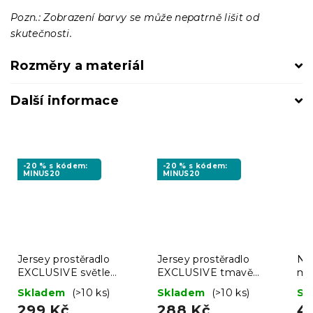
Pozn.: Zobrazení barvy se může nepatrně lišit od
skutečnosti.
Rozměry a materiál
Další informace
-20 % s kódem:
-20 % s kódem:
MINUS20
MINUS20
Jersey prostěradlo
Jersey prostěradlo
Ne
EXCLUSIVE světle
EXCLUSIVE tmavě
ma
mentolové 160 x 200
hnědé 160 x 200 cm
16
Skladem
(>10 ks)
Skladem
(>10 ks)
Sk
cm
299 Kč
288 Kč
4