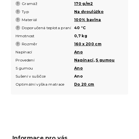
Gramáž
170 g/m2
?
Typ
Na dvoulůžko
?
Materiál
100% bavlna
?
Doporučená teplota praní
40 °C
?
Hmotnost
0,7 kg
Rozměr
160 x 200 cm
?
Napínací
Ano
Provedení
Napínací
,
S gumou
S gumou
Ano
Sušení v sušičce
Ano
Optimální výška matrace
Do 20 cm
Z
á
p
Informace pro vás