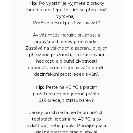
Tip:
Po vyprání je vyjměte z pračky
ihned a protřepejte. Tím se přirozeně
vyrovnají.
Proč se nesmí používat aviváž?
Aviváž může narušit pružnost a
prodyšnost jersey prostěradel.
Zůstává na vláknech a zabraňuje jejich
přirozené pružnosti. Pro zachování
hebkosti a dlouhé životnosti
doporučujeme místo aviváže použít
dezinfekční prostředek s vůní.
Tip:
Perte na 40 °C s pracím
prostředkem pro jemné prádlo.
Jak předejít ztrátě barev?
Jersey prostěradla perte při nižších
teplotách, ideálně na 40 °C, a to
zvlášť od jiného prádla. Použijte prací
gel na barevné prádlo, aby si