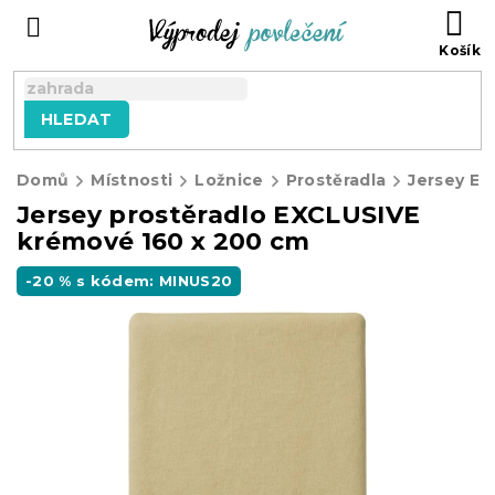
Přejít
NÁ
na
KO
obsah
HLEDAT
Domů
Místnosti
Ložnice
Prostěradla
Jersey E
Jersey prostěradlo EXCLUSIVE
krémové 160 x 200 cm
-20 % s kódem: MINUS20