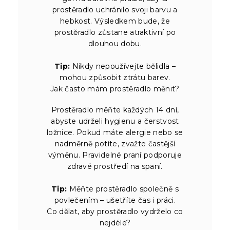
prostěradlo uchránilo svoji barvu a
hebkost. Výsledkem bude, že
prostěradlo zůstane atraktivní po
dlouhou dobu.
Tip:
Nikdy nepoužívejte bělidla –
mohou způsobit ztrátu barev.
Jak často mám prostěradlo měnit?
Prostěradlo měňte každých 14 dní,
abyste udrželi hygienu a čerstvost
ložnice. Pokud máte alergie nebo se
nadměrně potíte, zvažte častější
výměnu. Pravidelné praní podporuje
zdravé prostředí na spaní.
Tip:
Měňte prostěradlo společně s
povlečením – ušetříte čas i práci.
Co dělat, aby prostěradlo vydrželo co
nejdéle?