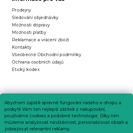
a
t
Prodejny
í
Sledování objednávky
Možnosti dopravy
Možnosti platby
Reklamace a vrácení zboží
Kontakty
Všeobecné Obchodní podmínky
Ochrana osobních údajů
Etický kodex
Praktické informace
Abychom zajistili správné fungování našeho e-shopu a
Kariéra
poskytli Vám ten nejlepší zážitek z nakupování,
používáme cookies a podobné technologie. Díky nim
Poptávky a B2B spolupráce
můžeme analyzovat návštěvnost, personalizovat obsah a
zobrazovat relevantní reklamy.
Proč se u nás registrovat?