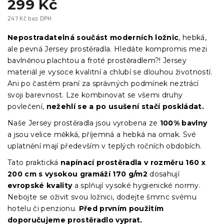
299 Kč
247 Kč bez DPH
Měrná
cena:
Nepostradatelná součást moderních ložnic
, hebká,
ale pevná Jersey prostěradla. Hledáte kompromis mezi
bavlněnou plachtou a froté prostěradlem?! Jersey
materiál je vysoce kvalitní a chlubí se dlouhou životností.
Ani po častém praní za správných podmínek neztrácí
svoji barevnost. Lze kombinovat se všemi druhy
povlečení,
nežehlí se a po usušení stačí poskládat.
Naše Jersey prostěradla jsou vyrobena ze
100% bavlny
a jsou velice měkká, příjemná a hebká na omak. Své
uplatnění mají především v teplých ročních obdobích.
Tato praktická
napínací prostěradla
v
rozměru 160 x
200 cm s vysokou gramáží 170 g/m2
dosahují
evropské kvality
a splňují vysoké hygienické normy.
Nebojte se oživit svou ložnici, dodejte šmrnc svému
hotelu či penzionu.
Před prvním použitím
doporučujeme prostěradlo vyprat.