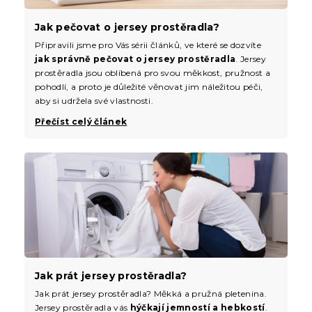
Jak pečovat o jersey prostěradla?
Připravili jsme pro Vás sérii článků, ve které se dozvíte
jak správně pečovat o jersey prostěradla
. Jersey
prostěradla jsou oblíbená pro svou měkkost, pružnost a
pohodlí, a proto je důležité věnovat jim náležitou péči,
aby si udržela své vlastnosti.
Přečíst celý článek
Jak prát jersey prostěradla?
Jak prát jersey prostěradla? Měkká a pružná pletenina.
Jersey prostěradla vás
hýčkají jemností a hebkostí
.