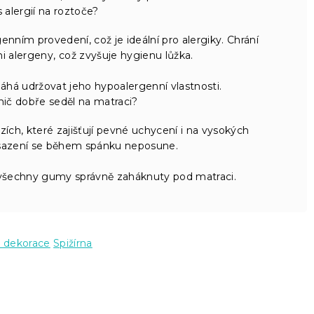
alergií na roztoče?
nním provedení, což je ideální pro alergiky. Chrání
i alergeny, což zvyšuje hygienu lůžka.
áhá udržovat jeho hypoalergenní vlastnosti.
ránič dobře seděl na matraci?
ch, které zajišťují pevné uchycení i na vysokých
asazení se během spánku neposune.
u všechny gumy správně zaháknuty pod matraci.
 dekorace
Spižírna