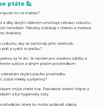
se ptáte 🙋
ropustí nic na matraci?
st a díky dutým vláknům umožňuje cirkulaci vzduchu,
ích nehodách. Tekutiny zůstávají v chrániči a matrace
ne chráněná.
a vzduchu, aby se zachovaly jeho vlastnosti.
prát a vydrží to pračku?
ě jednou za 14 dní. Je navržen pro snadnou údržbu a
vyhnete sušičce a silným pracím prostředkům.
 odstranění zbytků pracího prostředku.
ič zůstal měkký a příjemný?
asem může ztratit tvar. Pravidelně chránič třepte a
l objem a byl hygienicky čistý.
rostředkům, které by mohly poškodit vlákna.