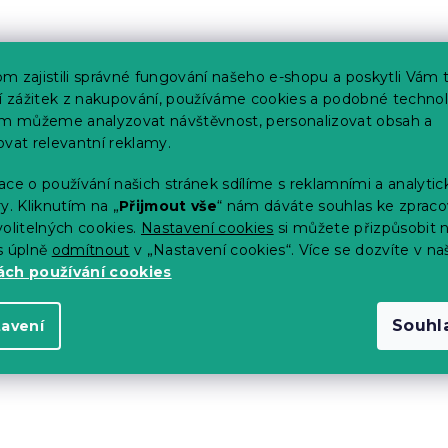
raci
m zajistili správné fungování našeho e-shopu a poskytli Vám 
ší zážitek z nakupování, používáme cookies a podobné technol
 dětské i klasické velké matraci. Každý chránič je opatřen
im můžeme analyzovat návštěvnost, personalizovat obsah a
umami v rozích. Ty snadno natáhnete a zaháknete pod
ovat relevantní reklamy.
ěhem spánku neklouže
, ale drží na svém místě.
ce o používání našich stránek sdílíme s reklamními a analyti
y. Kliknutím na „
Přijmout vše
“ nám dáváte souhlas ke zpraco
ce
olitelných cookies.
Nastavení cookies
si můžete přizpůsobit 
s úplně
odmítnout
v „Nastavení cookies“. Více se dozvíte v na
vdu snadná
. Před prvním použitím chránič vyperte a
ch používání cookies
aných vlastností, doporučujeme prát
při maximální teplotě
la perte i chránič, ideálně 1x za 14 dní. Po usušení nechte
oužívat bubnovou sušičku
. V žádném případě ho
Souhl
tavení
pravky. Horní vrstvu z mikrovlákna není nutné žehlit. Po
a připravený k použití.