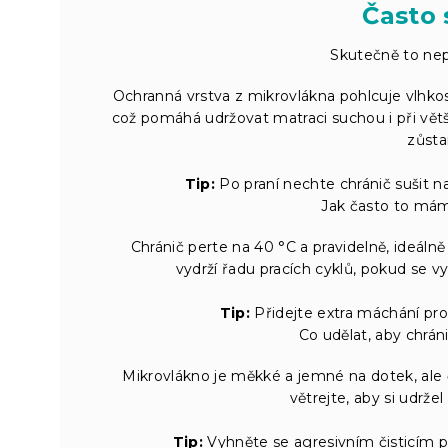
Často 
Skutečně to nep
Ochranná vrstva z mikrovlákna pohlcuje vlhko
což pomáhá udržovat matraci suchou i při větš
zůsta
Tip:
Po praní nechte chránič sušit n
Jak často to mám 
Chránič perte na 40 °C a pravidelně, ideáln
vydrží řadu pracích cyklů, pokud se 
Tip:
Přidejte extra máchání pro
Co udělat, aby chrán
Mikrovlákno je měkké a jemné na dotek, ale č
větrejte, aby si udrže
Tip:
Vyhněte se agresivním čisticím p