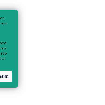
ten
ogie.
ckými
vání
nebo
šich
asím