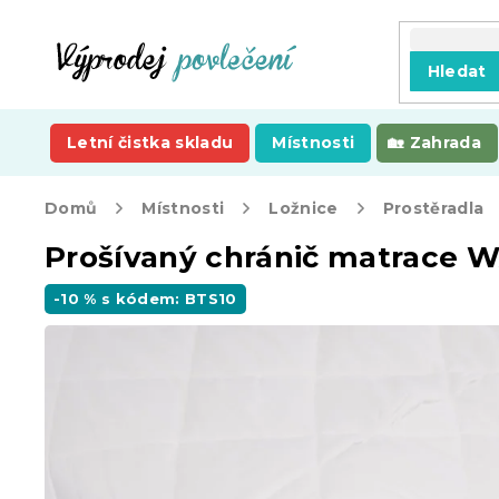
Přejít
na
obsah
Hledat
Letní čistka skladu
Místnosti
Zahrada
Domů
Místnosti
Ložnice
Prostěradla
Prošívaný chránič matrace 
-10 % s kódem: BTS10