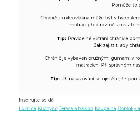
Pomůže to s 
Chránič z mikrovlákna může být v hypoalerge
matraci před roztoči a ostatním
Tip:
Pravidelné větrání chrániče pom
Jak zajistit, aby ch
Chránič je vybaven pružnými gumami v rozí
matracích. Při správném n
Tip:
Při nasazování se ujistěte, že jso
Inspirujte se dál
Ložnice
Kuchyně
Terasa a balkon
Koupelna
Doplňky a
Z