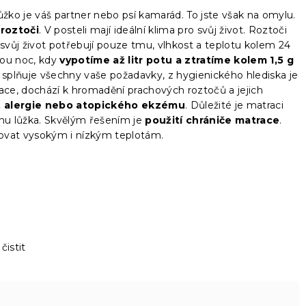
 lůžko je váš partner nebo psí kamarád. To jste však na omylu.
,
roztoči
. V posteli mají ideální klima pro svůj život. Roztoči
ro svůj život potřebují pouze tmu, vlhkost a teplotu kolem 24
ou noc, kdy
vypotíme až litr potu a ztratíme kolem 1,5 g
 splňuje všechny vaše požadavky, z hygienického hlediska je
ce, dochází k hromadění prachových roztočů a jejich
, alergie nebo atopického ekzému
. Důležité je matraci
ienu lůžka. Skvělým řešením je
použití chrániče matrace
.
avovat vysokým i nízkým teplotám.
čistit