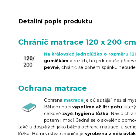
Detailní popis produktu
Chránič matrace 120 x 200 c
Na královské jednolůžko o rozměru 12
gumičkám
v rozích, ho jednoduše připev
pevné
, chránič se během spánku nebude
Ochrana matrace
Ochrana
matrace
je důležitější, než si my
Během noci
vypotíme až litr potu
, kter
celkově
zvýší hygienu lůžka
. Navíc chr
potem i močí. Jedná se o skvělého pomoc
také u dospělých jako běžná ochrana matrace, u sen
lůžko. Horní vrstva chrániče je
vyrobena z mikrovlák