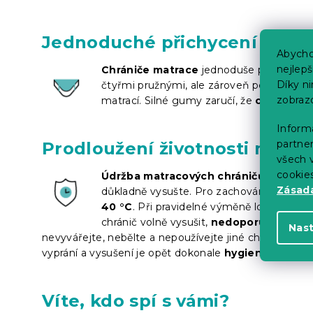
Jednoduché přichycení k mat
Abycho
nejlep
Chrániče matrace
jednoduše připevníte k
Díky n
čtyřmi pružnými, ale zároveň pevnými g
zobraz
matrací. Silné gumy zaručí, že
chránič b
Informa
partner
Prodloužení životnosti matra
všech v
cookie
Údržba matracových chráničů je opra
Zásadá
důkladně vysušte. Pro zachování požadov
40 °C
. Při pravidelné výměně ložního prád
chránič volně vysušit,
nedoporučujeme p
Nas
nevyvářejte, nebělte a nepoužívejte jiné chemické pří
vyprání a vysušení je opět dokonale
hygienicky čistý
Víte, kdo spí s vámi?