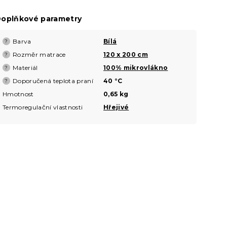
oplňkové parametry
Barva
Bílá
?
Rozměr matrace
120 x 200 cm
?
Materiál
100% mikrovlákno
?
Doporučená teplota praní
40 °C
?
Hmotnost
0,65 kg
Termoregulační vlastnosti
Hřejivé