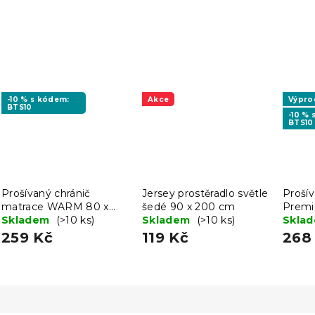
-10 % s kódem:
Akce
Výpro
BTS10
-10 %
BTS10
Prošívaný chránič
Jersey prostěradlo světle
Prošív
matrace WARM 80 x
šedé 90 x 200 cm
Premi
200 cm
Skladem
(>10 ks)
Skladem
(>10 ks)
Skla
259 Kč
119 Kč
268