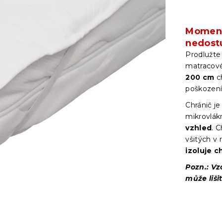
Moment
nedost
Prodlužte
matracové
200 cm
c
poškození
Chránič je
mikrovlákn
vzhled
. 
všitých v
izoluje c
Pozn.: Vz
může liši