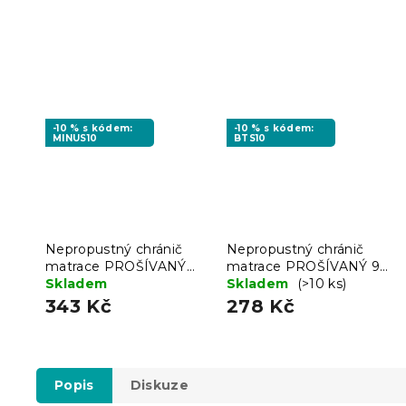
-10 % s kódem:
-10 % s kódem:
MINUS10
BTS10
Nepropustný chránič
Nepropustný chránič
matrace PROŠÍVANÝ
matrace PROŠÍVANÝ 90
120 x 200 cm
Skladem
x 200 cm
Skladem
(>10 ks)
343 Kč
278 Kč
Popis
Diskuze