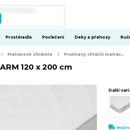
Prostěradla
Povlečení
Deky a přehozy
Ruč
Matracové chrániče
Prošívaný chránič matrace WARM 120 x 200 cm
WARM 120 x 200 cm
Další vari
Možno