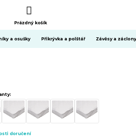
Prázdný košík
NÁKUPNÍ
KOŠÍK
níky a osušky
Přikrývka a polštář
Závěsy a záclon
anty:
sti doručení