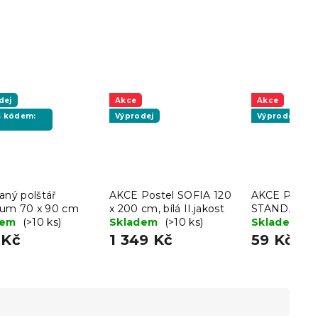
dej
Akce
Akce
 s kódem:
Výprodej
Výprodej
aný polštář
AKCE Postel SOFIA 120
AKCE Podsedá
um 70 x 90 cm
x 200 cm, bílá II.jakost
STANDARD 
dem
(>10 ks)
Skladem
(>10 ks)
II. jakost
Skladem
(3
 Kč
1 349 Kč
59 Kč