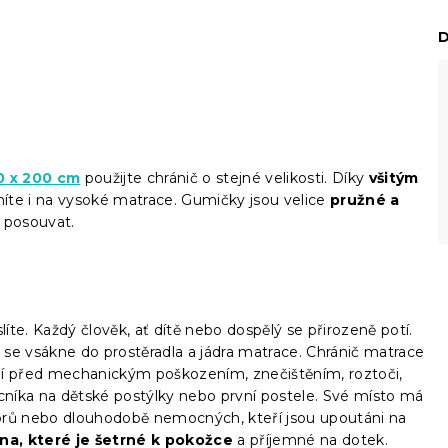
D
m
0 x 200 cm
použijte chránič o stejné velikosti. Díky
všitým
níte i na vysoké matrace. Gumičky jsou velice
pružné a
 posouvat.
slíte. Každý člověk, ať dítě nebo dospělý se přirozeně potí.
ý se vsákne do prostěradla a jádra matrace. Chránič matrace
ání před mechanickým poškozením, znečištěním, roztoči,
níka na dětské postýlky nebo první postele. Své místo má
iorů nebo dlouhodobě nemocných, kteří jsou upoutáni na
na, které je šetrné k pokožce
a příjemné na dotek.