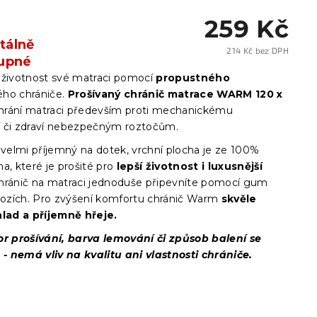
259 Kč
álně
214 Kč bez DPH
upné
Měrn
cena:
 životnost své matraci pomocí
propustného
ho chrániče.
Prošívaný chránič matrace WARM 120 x
hrání matraci především proti mechanickému
 či zdraví nebezpečným roztočům.
 velmi příjemný na dotek, vrchní plocha je ze 100%
a, které je prošité pro
lepší životnost i luxusnější
Chránič na matraci jednoduše připevníte pomocí gum
 rozích. Pro zvýšení komfortu chránič Warm
skvěle
hlad a příjemně hřeje.
or prošívání, barva lemování či způsob balení se
t - nemá vliv na kvalitu ani vlastnosti chrániče.