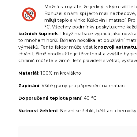
Možná si myslíte, že jediný, s kým sdílíte
Bohužel s námi spí ještě malí nezbedové
milují teplo a vlhko lůžkovin i matrací. P
°C. Všechny podmínky poskytujeme každ
kožních šupinek
. I když matrace vypadá jako nová a
to mnohem horší. Během několika let používání matra
výměšků. Tento faktor může vést
k rozvoji astmatu
chránit, čímž prodloužíte její životnost a zvýšíte hyg
Chránič můžete v zimě i létě pravidelně větrat, vyst
Materiál
: 100% mikrovlákno
Zapínání
: Všité gumy pro připevnění na matraci
Doporučená teplota praní
: 40 °C
Nutnost žehlení
: Nesmí se žehlit, bělit ani chemicky 