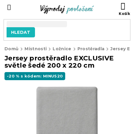
Přejít
NÁ
na
KO
obsah
HLEDAT
Domů
Místnosti
Ložnice
Prostěradla
Jersey E
Jersey prostěradlo EXCLUSIVE
světle šedé 200 x 220 cm
-20 % s kódem: MINUS20