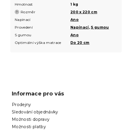
Hmotnost
1 kg
Rozměr
200 x 220 cm
?
Napínací
Ano
Provedení
Napínací
,
S gumou
S gumou
Ano
Optimální výška matrace
Do 20 cm
Z
á
p
Informace pro vás
a
t
Prodejny
í
Sledování objednávky
Možnosti dopravy
Možnosti platby