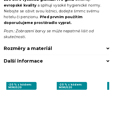
evropské kvality
a splňují vysoké hygienické normy.
Nebojte se oživit svou ložnici, dodejte šmrnc svému
hotelu či penzionu.
Před prvním použitím
doporučujeme prostěradlo vyprat.
Pozn.: Zobrazení barvy se může nepatrně lišit od
skutečnosti.
Rozměry a materiál
Další informace
-20 % s kódem:
-20 % s kódem:
-2
MINUS20
MINUS20
M