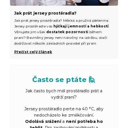
Jak prát jersey prostěradla?
Jak prát jersey prostěradla? Měkká a pružná pletenina.
Jersey prostěradla vás
hýčkají jemností a hebkostí
.
Věnujete jim však
dostatek pozornosti
během
praní? Bavlněný jersey není náročný na údržbu, stačí
dodržovat několik základních pravidel při praní.
Přečíst celý článek
Často se ptáte 🙋
Jak často bych měl prostěradlo prát a
vydrží praní?
Jersey prostěradlo perte na 40 °C, aby
nedocházelo ke změkčování.
Odolává srážení
a
není potřeba ho
žehlit
. Pro zachování měkkosti a