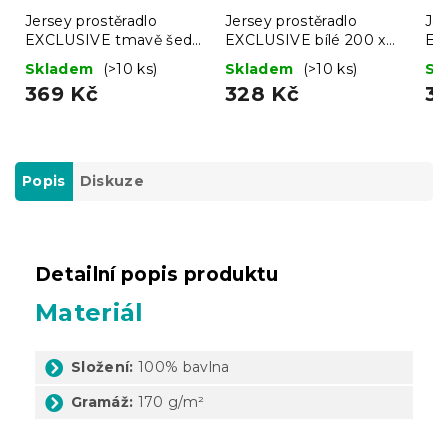
Jersey prostěradlo
Jersey prostěradlo
Jer
EXCLUSIVE tmavě šedé
EXCLUSIVE bílé 200 x
EX
200 x 220 cm
220 cm
20
Skladem
(>10 ks)
Skladem
(>10 ks)
Sk
369 Kč
328 Kč
3
Popis
Diskuze
Detailní popis produktu
Materiál
Složení:
100% bavlna
Gramáž:
170 g/m²