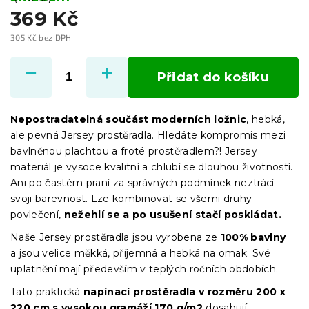
369 Kč
305 Kč bez DPH
Měrná
cena:
Přidat do košíku
Nepostradatelná součást moderních ložnic
, hebká,
ale pevná Jersey prostěradla. Hledáte kompromis mezi
bavlněnou plachtou a froté prostěradlem?! Jersey
materiál je vysoce kvalitní a chlubí se dlouhou životností.
Ani po častém praní za správných podmínek neztrácí
svoji barevnost. Lze kombinovat se všemi druhy
povlečení,
nežehlí se a po usušení stačí poskládat.
Naše Jersey prostěradla jsou vyrobena ze
100% bavlny
a jsou velice měkká, příjemná a hebká na omak. Své
uplatnění mají především v teplých ročních obdobích.
Tato praktická
napínací prostěradla
v
rozměru 200 x
220 cm s vysokou gramáží 170 g/m2
dosahují