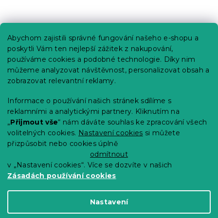
Praktické informace
Abychom zajistili správné fungování našeho e-shopu a
Kariéra
poskytli Vám ten nejlepší zážitek z nakupování,
používáme cookies a podobné technologie. Díky nim
Poptávky a B2B spolupráce
můžeme analyzovat návštěvnost, personalizovat obsah a
Proč se u nás registrovat?
zobrazovat relevantní reklamy.
Věrnostní program - Sleva až 10 %
Informace o používání našich stránek sdílíme s
reklamními a analytickými partnery. Kliknutím na
Návody
„
Přijmout vše
“ nám dáváte souhlas ke zpracování všech
Tabulky velikostí
volitelných cookies.
Nastavení cookies
si můžete
přizpůsobit nebo cookies úplně
Blog
odmítnout
v „Nastavení cookies“. Více se dozvíte v našich
Zásadách používání cookies
Vytvořil Shoptet Premium
Nastavení