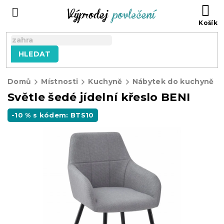
Přejít
NÁ
na
KO
obsah
HLEDAT
Domů
Místnosti
Kuchyně
Nábytek do kuchyně
Světle šedé jídelní křeslo BENI
-10 % s kódem: BTS10