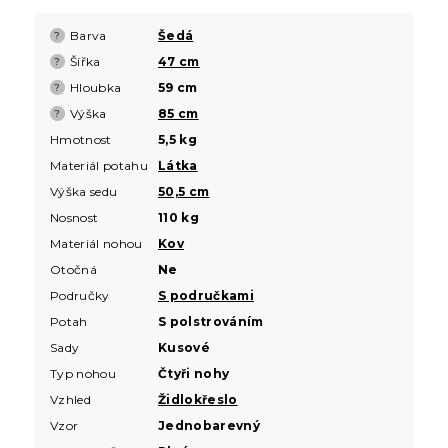
Barva
Šedá
?
Šířka
47 cm
?
Hloubka
59 cm
?
Výška
85 cm
?
Hmotnost
5,5 kg
Materiál potahu
Látka
Výška sedu
50,5 cm
Nosnost
110 kg
Materiál nohou
Kov
Otočná
Ne
Područky
S područkami
Potah
S polstrováním
Sady
Kusové
Typ nohou
Čtyři nohy
Vzhled
Židlokřeslo
Vzor
Jednobarevný