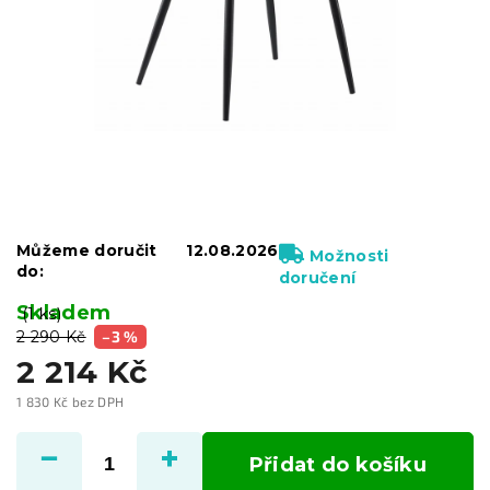
Můžeme doručit
12.08.2026
Možnosti
do:
doručení
Skladem
(1 ks)
2 290 Kč
–3 %
2 214 Kč
1 830 Kč bez DPH
Měrná
cena:
Přidat do košíku