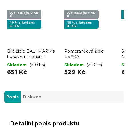
Vyzkoušejte v AR
Vyzkoušejte v AR
-1
❖
❖
MI
-10 % s kódem:
-10 % s kódem:
BTS10
BTS10
Bílá židle BALI MARK s
Pomerančová židle
Svě
bukovými nohami
OSAKA
MA
no
Skladem
(>10 ks)
Skladem
(>10 ks)
Sk
651 Kč
529 Kč
6
Popis
Diskuze
Detailní popis produktu