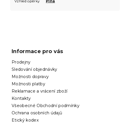
Vzhled opěrky
Plná
Z
á
p
Informace pro vás
a
t
Prodejny
í
Sledování objednávky
Možnosti dopravy
Možnosti platby
Reklamace a vrácení zboží
Kontakty
Všeobecné Obchodní podmínky
Ochrana osobních údajů
Etický kodex