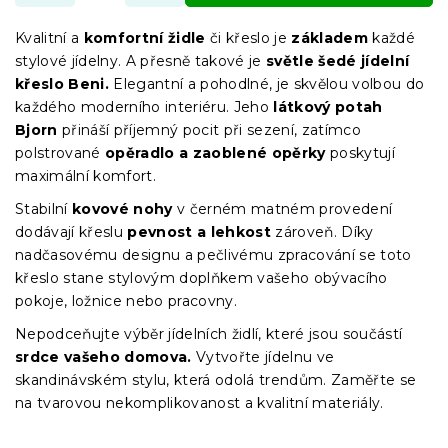
Kvalitní a
komfortní židle
či křeslo je
základem
každé
stylové jídelny. A přesně takové je
světle šedé jídelní
křeslo Beni.
Elegantní a pohodlné, je skvělou volbou do
každého moderního interiéru. Jeho
látkový potah
Bjorn
přináší příjemný pocit při sezení, zatímco
polstrované
opěradlo a zaoblené opěrky
poskytují
maximální komfort.
Stabilní
kovové nohy
v černém matném provedení
dodávají křeslu
pevnost a lehkost
zároveň. Díky
nadčasovému designu a pečlivému zpracování se toto
křeslo stane stylovým doplňkem vašeho obývacího
pokoje, ložnice nebo pracovny.
Nepodceňujte výběr jídelních židlí, které jsou součástí
srdce vašeho domova.
Vytvořte jídelnu ve
skandinávském stylu, která odolá trendům. Zaměřte se
na tvarovou nekomplikovanost a kvalitní materiály.