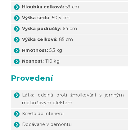
Hloubka celková:
59 cm
Výška sedu:
50,5 cm
Výška područky:
64 cm
Výška celková:
85 cm
Hmotnost:
5,5 kg
Nosnost:
110 kg
Provedení
Látka odolná proti žmolkování s jemným
melanžovým efektem
Křeslo do interiéru
Dodávané v demontu