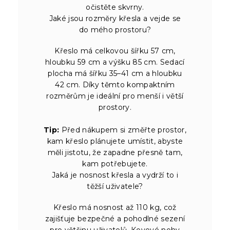
očistěte skvrny.
Jaké jsou rozměry křesla a vejde se
do mého prostoru?
Křeslo má celkovou šířku 57 cm,
hloubku 59 cm a výšku 85 cm. Sedací
plocha má šířku 35–41 cm a hloubku
42 cm. Díky těmto kompaktním
rozměrům je ideální pro menší i větší
prostory.
Tip:
Před nákupem si změřte prostor,
kam křeslo plánujete umístit, abyste
měli jistotu, že zapadne přesně tam,
kam potřebujete.
Jaká je nosnost křesla a vydrží to i
těžší uživatele?
Křeslo má nosnost až 110 kg, což
zajišťuje bezpečné a pohodlné sezení
pro většinu uživatelů. Kovové nohy