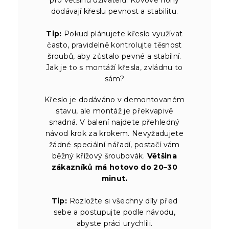
dodávají křeslu pevnost a stabilitu.
Tip:
Pokud plánujete křeslo využívat
často, pravidelně kontrolujte těsnost
šroubů, aby zůstalo pevné a stabilní.
Jak je to s montáží křesla, zvládnu to
sám?
Křeslo je dodáváno v demontovaném
stavu, ale montáž je překvapivě
snadná. V balení najdete přehledný
návod krok za krokem. Nevyžadujete
žádné speciální nářadí, postačí vám
běžný křížový šroubovák.
Většina
zákazníků má hotovo do 20–30
minut.
Tip:
Rozložte si všechny díly před
sebe a postupujte podle návodu,
abyste práci urychlili.