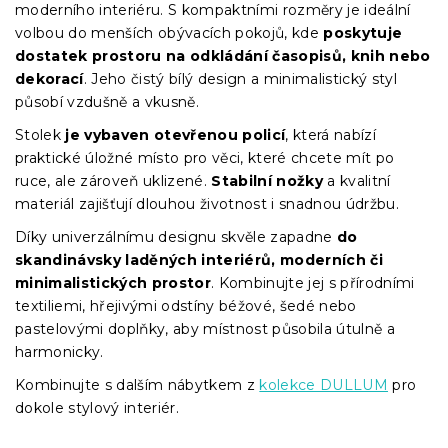
moderního interiéru. S kompaktními rozměry je ideální
volbou do menších obývacích pokojů, kde
poskytuje
dostatek prostoru na odkládání časopisů, knih nebo
dekorací
. Jeho čistý bílý design a minimalistický styl
působí vzdušně a vkusně.
Stolek
je vybaven otevřenou policí
, která nabízí
praktické úložné místo pro věci, které chcete mít po
ruce, ale zároveň uklizené.
Stabilní nožky
a kvalitní
materiál zajišťují dlouhou životnost i snadnou údržbu.
Díky univerzálnímu designu skvěle zapadne
do
skandinávsky laděných interiérů, moderních či
minimalistických prostor
. Kombinujte jej s přírodními
textiliemi, hřejivými odstíny béžové, šedé nebo
pastelovými doplňky, aby místnost působila útulně a
harmonicky.
Kombinujte s dalším nábytkem z
kolekce DULLUM
pro
dokole stylový interiér.