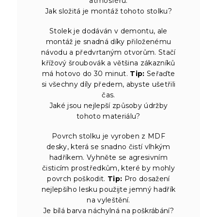
atmosféru.
Jak složitá je montáž tohoto stolku?
Stolek je dodáván v demontu, ale
montáž je snadná díky přiloženému
návodu a předvrtaným otvorům. Stačí
křížový šroubovák a většina zákazníků
má hotovo do 30 minut.
Tip:
Seřaďte
si všechny díly předem, abyste ušetřili
čas.
Jaké jsou nejlepší způsoby údržby
tohoto materiálu?
Povrch stolku je vyroben z MDF
desky, která se snadno čistí vlhkým
hadříkem. Vyhněte se agresivním
čisticím prostředkům, které by mohly
povrch poškodit.
Tip:
Pro dosažení
nejlepšího lesku použijte jemný hadřík
na vyleštění.
Je bílá barva náchylná na poškrábání?