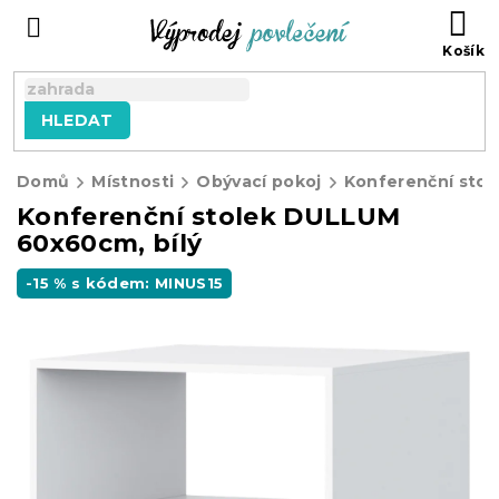
Přejít
NÁ
na
KO
obsah
HLEDAT
Domů
Místnosti
Obývací pokoj
Konferenční stol
Konferenční stolek DULLUM
60x60cm, bílý
-15 % s kódem: MINUS15