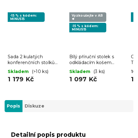
-15 % s kódem:
Vyzkoušejte v AR
-1
MINUS15
❖
MI
-15 % s kódem:
MINUS15
Sada 2 kulatých
Bílý příruční stolek s
Odk
konferenčních stolků
odkládacím košem
TA
DUET, černá/dub
SALMA
2 
Skladem
(>10 ks)
Skladem
(3 ks)
10 
sonoma
1 179 Kč
1 097 Kč
1 
Popis
Diskuze
Detailní popis produktu