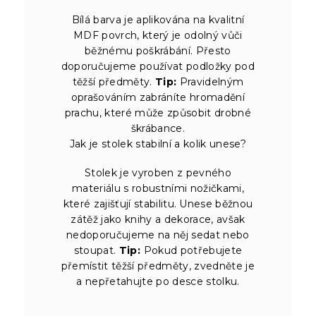
Bílá barva je aplikována na kvalitní
MDF povrch, který je odolný vůči
běžnému poškrábání. Přesto
doporučujeme používat podložky pod
těžší předměty.
Tip:
Pravidelným
oprašováním zabráníte hromadění
prachu, které může způsobit drobné
škrábance.
Jak je stolek stabilní a kolik unese?
Stolek je vyroben z pevného
materiálu s robustními nožičkami,
které zajišťují stabilitu. Unese běžnou
zátěž jako knihy a dekorace, avšak
nedoporučujeme na něj sedat nebo
stoupat.
Tip:
Pokud potřebujete
přemístit těžší předměty, zvedněte je
a nepřetahujte po desce stolku.