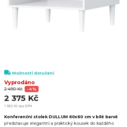
Možnosti doručení
Vyprodáno
2 490 Kč
–4 %
2 375 Kč
1 963 Kč bez DPH
Měrná
cena:
Konferenční stolek DULLUM 60x60 cm v bílé barvě
představuje elegantní a praktický kousek do každého