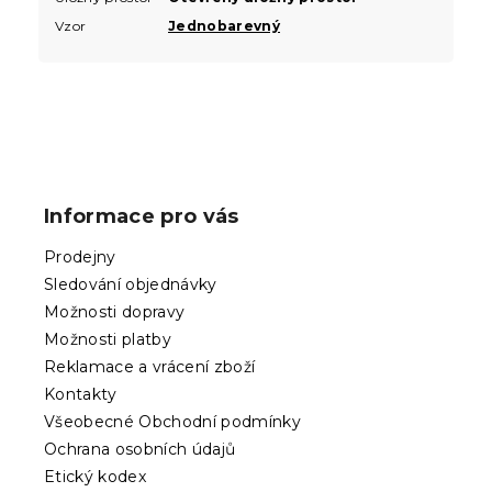
Vzor
Jednobarevný
Z
á
p
Informace pro vás
a
t
Prodejny
í
Sledování objednávky
Možnosti dopravy
Možnosti platby
Reklamace a vrácení zboží
Kontakty
Všeobecné Obchodní podmínky
Ochrana osobních údajů
Etický kodex