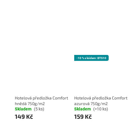
-10 % s kódem: BTS10
Hotelová předložka Comfort
Hotelová předložka Comfort
hnědá 750g/m2
azurová 750g/m2
Skladem
(5 ks)
Skladem
(>10 ks)
149 Kč
159 Kč