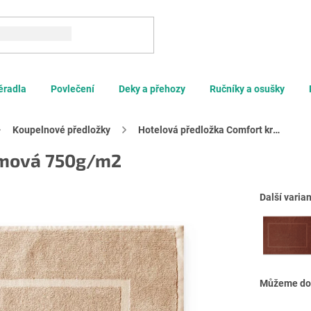
Hledat
ěradla
Povlečení
Deky a přehozy
Ručníky a osušky
Koupelnové předložky
Hotelová předložka Comfort krémová 750g/m2
émová 750g/m2
Další varian
Můžeme dor