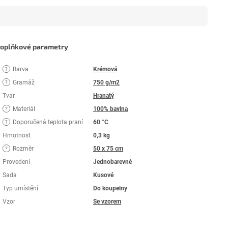
oplňkové parametry
Barva
Krémová
?
Gramáž
750 g/m2
?
Tvar
Hranatý
Materiál
100% bavlna
?
Doporučená teplota praní
60 °C
?
Hmotnost
0,3 kg
Rozměr
50 x 75 cm
?
Provedení
Jednobarevné
Sada
Kusové
Typ umístění
Do koupelny
Vzor
Se vzorem