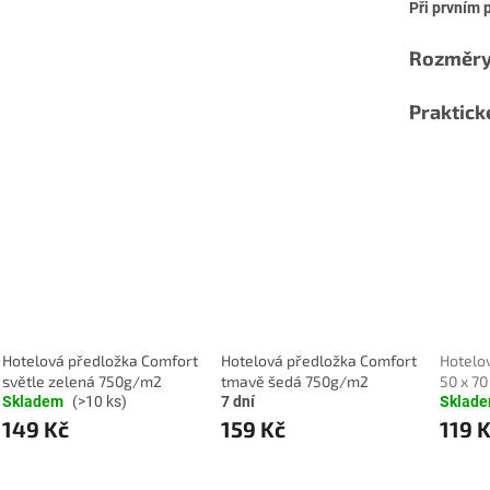
Při prvním 
Rozměry
Praktick
Hotelová předložka Comfort
Hotelová předložka Comfort
Hotelo
světle zelená 750g/m2
tmavě šedá 750g/m2
50 x 70
Skladem
(>10 ks)
7 dní
Sklad
149 Kč
159 Kč
119 