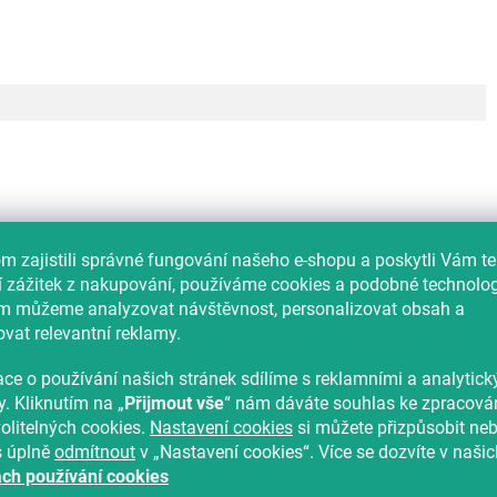
 zajistili správné fungování našeho e-shopu a poskytli Vám t
í zážitek z nakupování, používáme cookies a podobné technolog
im můžeme analyzovat návštěvnost, personalizovat obsah a
vat relevantní reklamy.
ce o používání našich stránek sdílíme s reklamními a analytic
učeno používat aviváž
y. Kliknutím na „
Přijmout vše
“ nám dáváte souhlas ke zpracová
olitelných cookies.
Nastavení cookies
si můžete přizpůsobit ne
s úplně
odmítnout
v „Nastavení cookies“. Více se dozvíte v našic
ch používání cookies