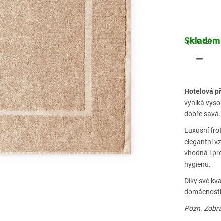
Skladem
(>10 ks)
Hotelová p
vyniká vys
dobře savá.
Luxusní fro
elegantní vz
vhodná i pr
hygienu.
Díky své kva
domácnosti, 
Pozn. Zobra