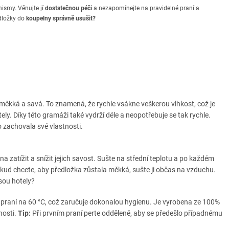
ismy. Věnujte jí
dostatečnou péči
a nezapomínejte na pravidelné praní a
edložky do
koupelny správně usušit?
měkká a savá. To znamená, že rychle vsákne veškerou vlhkost, což je
ly. Díky této gramáži také vydrží déle a neopotřebuje se tak rychle.
 zachovala své vlastnosti.
a zatížit a snížit jejich savost. Sušte na střední teplotu a po každém
ud chcete, aby předložka zůstala měkká, sušte ji občas na vzduchu.
sou hotely?
ti praní na 60 °C, což zaručuje dokonalou hygienu. Je vyrobena ze 100%
nosti.
Tip:
Při prvním praní perte odděleně, aby se předešlo případnému