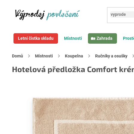
Přejít
na
obsah
Letní čistka skladu
Místnosti
Zahrada
Prost
Domů
Místnosti
Koupelna
Ručníky a osušky
Hotelová předložka Comfort kr