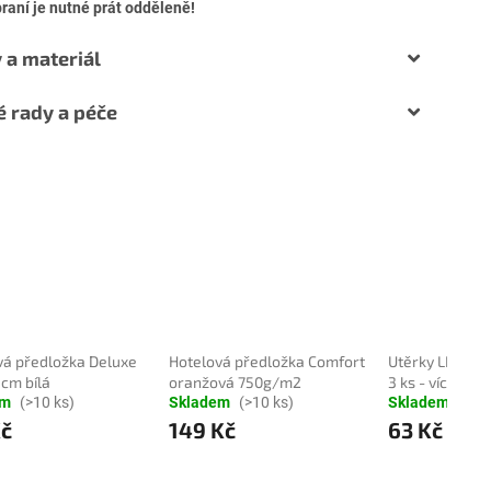
praní je nutné prát odděleně!
 a materiál
é rady a péče
vá předložka Deluxe
Hotelová předložka Comfort
Utěrky LINEA 4
 cm bílá
oranžová 750g/m2
3 ks - více vari
em
(>10 ks)
Skladem
(>10 ks)
Skladem
(>10
Kč
149 Kč
63 Kč