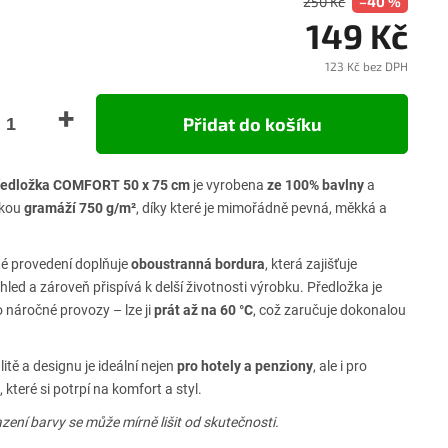
250 Kč
–40 %
149 Kč
123 Kč bez DPH
Měrn
cena:
Přidat do košíku
ředložka COMFORT 50 x 75 cm
je vyrobena
ze 100% bavlny
a
okou
gramáží 750 g/m²
, díky které je mimořádně pevná, měkká a
té provedení doplňuje
oboustranná bordura
, která zajišťuje
hled a zároveň přispívá k delší životnosti výrobku. Předložka je
o náročné provozy – lze ji
prát až na 60 °C
, což zaručuje dokonalou
litě a designu je ideální nejen
pro hotely a penziony
, ale i pro
které si potrpí na komfort a styl.
zení barvy se může mírně lišit od skutečnosti.