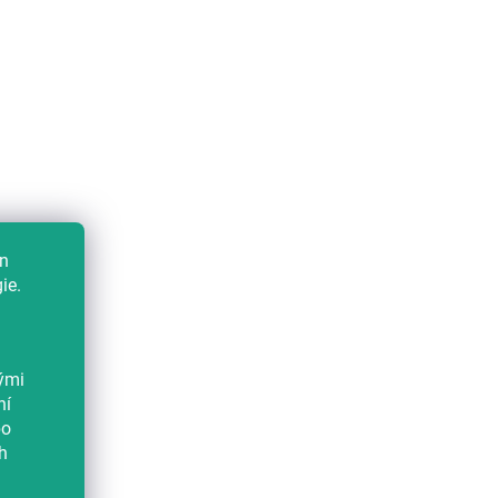
en
ie.
kými
ní
bo
h