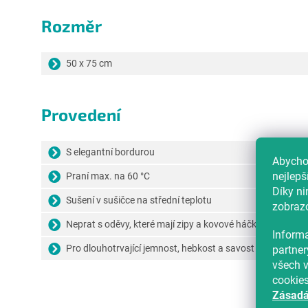
Rozměr
50 x 75 cm
Provedení
S elegantní bordurou
Abychom
nejlepš
Praní max. na 60 °C
Díky n
Sušení v sušičce na střední teplotu
zobrazo
Neprat s oděvy, které mají zipy a kovové háčky
Informa
Pro dlouhotrvající jemnost, hebkost a savost není dopor
partner
všech v
cookie
Zásadá