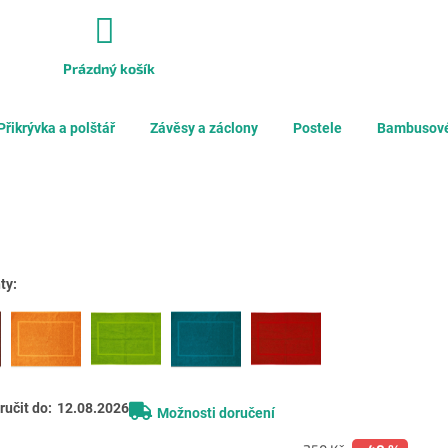
Prázdný košík
NÁKUPNÍ
KOŠÍK
Přikrývka a polštář
Závěsy a záclony
Postele
Bambusové
ty:
učit do:
12.08.2026
Možnosti doručení