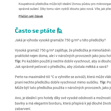
Koupelnová předložka může být ideální živnou půdou pro mikroorgan
správné sušení. Díky tomu vám vydrží dlouho jako nová. Víte, jak př
Přečíst celý článek
Často se ptáte 🙋
Jaká je výhoda vysoké gramáže 750 g/m² u této předložky?
Vysoká gramáž 750 g/m² zajišťuje, že předložka je mimořádně 
praktické nejen doma, ale i v náročných provozech jako jsou hote
Tip:
Po každém použití ji nechte dobře vyschnout, aby si dlouho
Jak správně pečovat o předložku, aby zůstala měkká a savá?
Perte na maximálně 60 °C a vyhněte se aviváži, která může vlákn
praní nechte předložku dobře vyschnout mimo sušičku.
Tip:
Pok
Může být tato předložka použita v náročných provozech, jako j
Ano, je ideální i pro hotely díky své vysoké odolnosti a možnos
bavlny a má elegantní borduru, která přispívá k její dlouhé život
zabarvení.