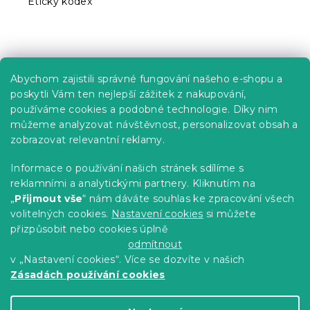
Etický kodex
Praktické informace
Abychom zajistili správné fungování našeho e-shopu a
Kariéra
poskytli Vám ten nejlepší zážitek z nakupování,
používáme cookies a podobné technologie. Díky nim
Poptávky a B2B spolupráce
můžeme analyzovat návštěvnost, personalizovat obsah a
zobrazovat relevantní reklamy.
Proč se u nás registrovat?
Věrnostní program - Sleva až 10 %
Informace o používání našich stránek sdílíme s
reklamními a analytickými partnery. Kliknutím na
Návody
„
Přijmout vše
“ nám dáváte souhlas ke zpracování všech
Tabulky velikostí
volitelných cookies.
Nastavení cookies
si můžete
přizpůsobit nebo cookies úplně
Blog
odmítnout
v „Nastavení cookies“. Více se dozvíte v našich
Zásadách používání cookies
Vytvořil Shoptet Premium