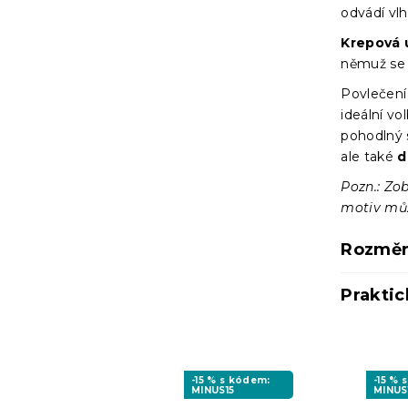
odvádí vlh
Krepová 
němuž s
Povlečení
ideální vo
pohodlný 
ale také
d
Pozn.: Zob
motiv může
Rozměr
Praktic
-15 % s kódem:
-15 % 
MINUS15
MINUS