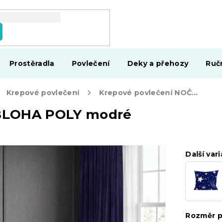
Prostěradla
Povlečení
Deky a přehozy
Ruč
Krepové povlečení
Krepové povlečení NOČNÍ OBLOHA POLY modré
OBLOHA POLY modré
Další vari
Rozměr p