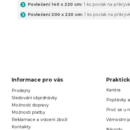
Povlečení 140 x 220 cm:
1 ks povlak na přikrýv
Povlečení 200 x 220 cm:
1 ks povlak na přikrýv
Z
á
p
Informace pro vás
Praktic
a
t
Kariéra
Prodejny
í
Sledování objednávky
Poptávky a
Možnosti dopravy
Proč se u n
Možnosti platby
Reklamace a vrácení zboží
Věrnostní 
Kontakty
Návody