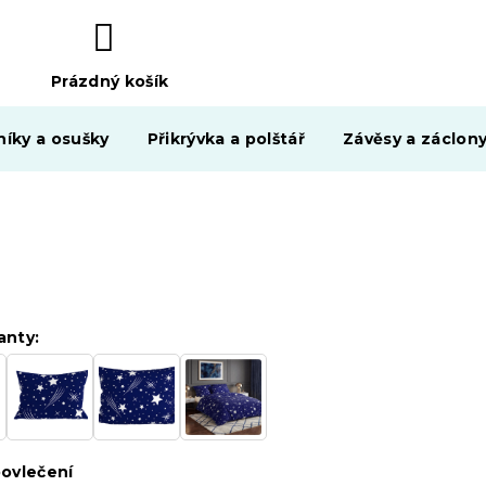
Prázdný košík
NÁKUPNÍ
KOŠÍK
níky a osušky
Přikrývka a polštář
Závěsy a záclon
anty:
ovlečení