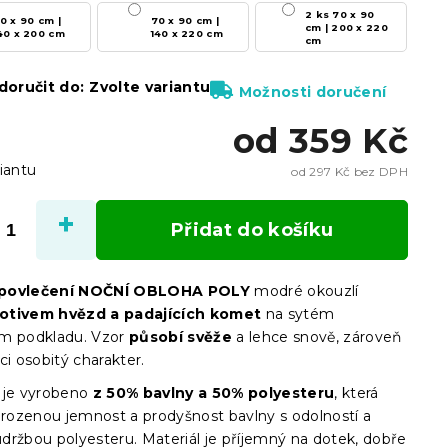
2 ks 70 x 90
0 x 90 cm |
70 x 90 cm |
cm | 200 x 220
40 x 200 cm
140 x 220 cm
cm
oručit do:
Zvolte variantu
Možnosti doručení
od
359 Kč
iantu
od
297 Kč
bez DPH
Měrn
cena:
Přidat do košíku
 povlečení NOČNÍ OBLOHA POLY
modré okouzlí
tivem hvězd a padajících komet
na sytém
m podkladu. Vzor
působí svěže
a lehce snově, zároveň
ci osobitý charakter.
 je vyrobeno
z 50% bavlny a 50% polyesteru
, která
řirozenou jemnost a prodyšnost bavlny s odolností a
držbou polyesteru. Materiál je příjemný na dotek, dobře