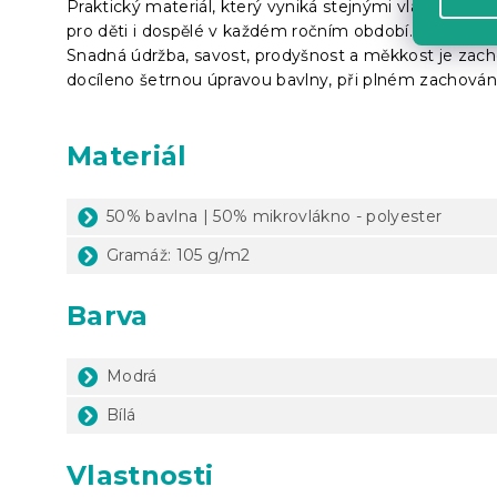
Praktický materiál, který vyniká stejnými vlastnostmi
pro děti i dospělé v každém ročním období.
V zimě za
Snadná údržba, savost, prodyšnost a měkkost je zach
docíleno šetrnou úpravou bavlny, při plném zachování j
Materiál
50% bavlna | 50% mikrovlákno - polyester
Gramáž: 105 g/m2
Barva
Modrá
Bílá
Vlastnosti