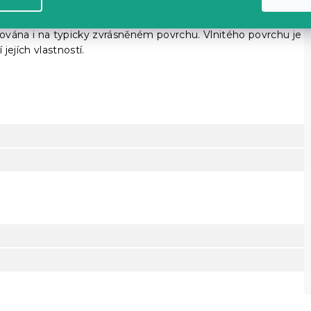
jako bavlna bez nutnosti žehlení
. Krep je ideální materiál
hřeje a v létě příjemně chladí
, je vhodný i pro alergiky.
ována i na typicky zvrásněném povrchu. Vlnitého povrchu je
ejích vlastností.