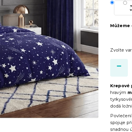
7
1
Můžeme d
Zvolte var
Krepové
hravým
mo
tyrkysové
dodá ložni
Povlečení
spojuje p
snadnou ú