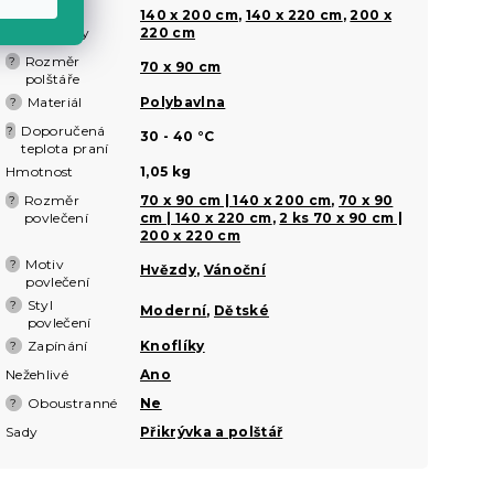
Rozměr
140 x 200 cm
,
140 x 220 cm
,
200 x
?
přikrývky
220 cm
Rozměr
?
70 x 90 cm
polštáře
Materiál
Polybavlna
?
Doporučená
?
30 - 40 °C
teplota praní
Hmotnost
1,05 kg
Rozměr
70 x 90 cm | 140 x 200 cm
,
70 x 90
?
povlečení
cm | 140 x 220 cm
,
2 ks 70 x 90 cm |
200 x 220 cm
Motiv
?
Hvězdy
,
Vánoční
povlečení
Styl
?
Moderní
,
Dětské
povlečení
Zapínání
Knoflíky
?
Nežehlivé
Ano
Oboustranné
Ne
?
Sady
Přikrývka a polštář