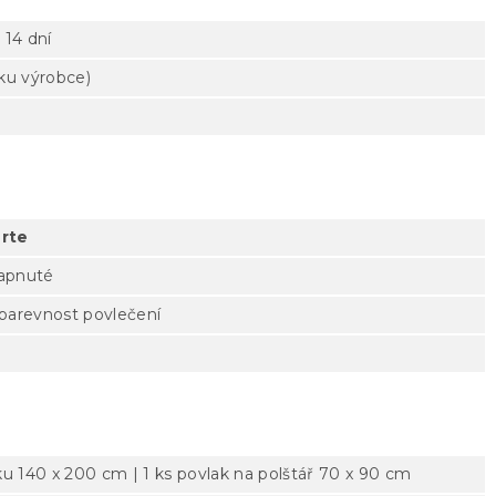
 14 dní
tku výrobce)
rte
zapnuté
 barevnost povlečení
ku 140 x 200 cm | 1 ks povlak na polštář 70 x 90 cm