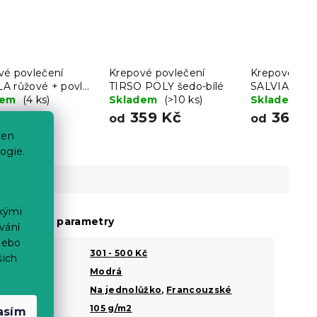
vé povlečení
Krepové povlečení
Krepové pov
A růžové + povlak
TIRSO POLY šedo-bílé
SALVIA POL
lštářek 40x50 cm
dem
(4 ks)
Skladem
(>10 ks)
šedohnědé
Skladem
(>
 Kč
359 Kč
369 K
od
od
ten
ogie.
ckými
oplňkové parametry
vání
nebo
Cena
301 - 500 Kč
šich
Barva
Modrá
?
Šířka
Na jednolůžko
,
Francouzské
?
Gramáž
105 g/m2
?
asím