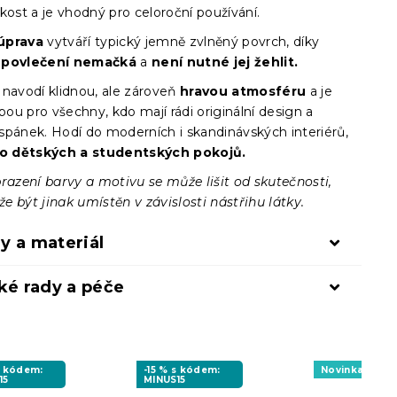
kost a je vhodný pro celoroční používání.
úprava
vytváří typický jemně zvlněný povrch, díky
e
povlečení nemačká
a
není nutné jej žehlit.
 navodí klidnou, ale zároveň
hravou atmosféru
a je
lbou pro všechny, kdo mají rádi originální design a
spánek. Hodí do moderních i skandinávských interiérů,
o dětských a studentských pokojů.
razení barvy a motivu se může lišit od skutečnosti,
 být jinak umístěn v závislosti nástřihu látky.
y a materiál
ké rady a péče
s kódem:
-15 % s kódem:
Novinka
15
MINUS15