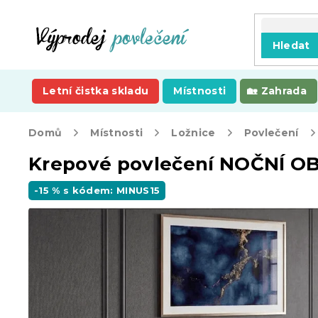
Přejít
na
obsah
Hledat
Letní čistka skladu
Místnosti
Zahrada
Domů
Místnosti
Ložnice
Povlečení
Krepové povlečení NOČNÍ 
-15 % s kódem: MINUS15