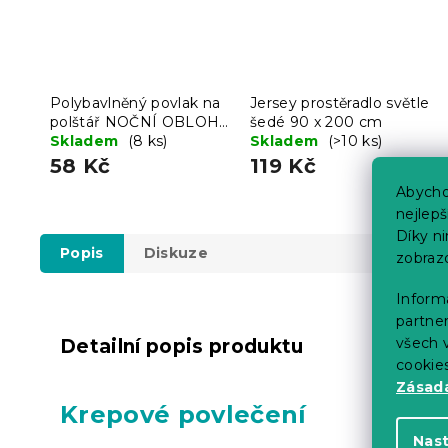
Polybavlněný povlak na
Jersey prostěradlo světle
polštář NOČNÍ OBLOHA
šedé 90 x 200 cm
POLY 70x90 cm, modrý
Skladem
(8 ks)
Skladem
(>10 ks)
58 Kč
119 Kč
Abycho
nejlep
Díky n
Popis
Diskuze
zobraz
Informa
partner
všech v
Detailní popis produktu
cookie
Zásadá
Krepové povlečení
Nas