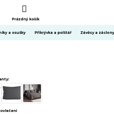
Prázdný košík
NÁKUPNÍ
KOŠÍK
níky a osušky
Přikrývka a polštář
Závěsy a záclon
anty:
ovlečení