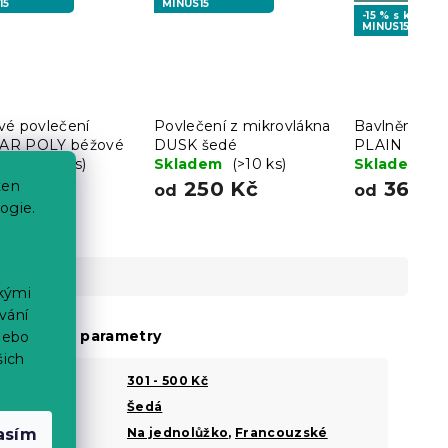
15
MINUS15
-15 % s kódem
MINUS15
vé povlečení
Povlečení z mikrovlákna
Bavlněné po
AR POLY béžové
DUSK šedé
PLAIN BEAU
dem
(>10 ks)
Skladem
(>10 ks)
šedé
Skladem
(>
59 Kč
250 Kč
369 K
ten
od
od
ogie.
ckými
vání
oplňkové parametry
nebo
šich
Cena
301 - 500 Kč
Barva
Šedá
?
Šířka
Na jednolůžko
,
Francouzské
asím
?