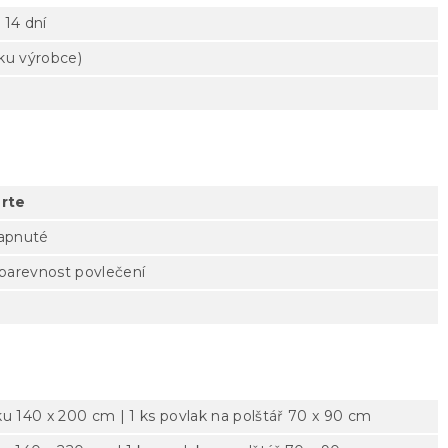
 14 dní
tku výrobce)
rte
zapnuté
 barevnost povlečení
ku 140 x 200 cm | 1 ks povlak na polštář 70 x 90 cm