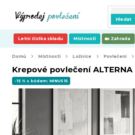
Přejít
na
obsah
Hledat
Letní čistka skladu
Místnosti
Zahrada
Domů
Místnosti
Ložnice
Povlečení
Krepové povlečení ALTERNA
-15 % s kódem: MINUS15