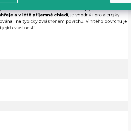
jako bavlna bez nutnosti žehlení
. Krep je ideální materiál
hřeje a v létě příjemně chladí
, je vhodný i pro alergiky.
ována i na typicky zvrásněném povrchu. Vlnitého povrchu je
ejích vlastností.