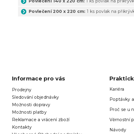
Povlečení 140 x 220 cm:
1 ks povlak na přikrýv
Povlečení 200 x 220 cm:
1 ks povlak na přikrýv
Z
á
p
Informace pro vás
Praktic
a
t
Kariéra
Prodejny
í
Sledování objednávky
Poptávky a
Možnosti dopravy
Proč se u n
Možnosti platby
Reklamace a vrácení zboží
Věrnostní 
Kontakty
Návody