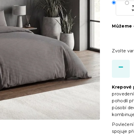
7
1
Můžeme d
Zvolte var
Krepové 
provedení
pohodlí p
působí de
kombinuje
Povlečení
spojuje p