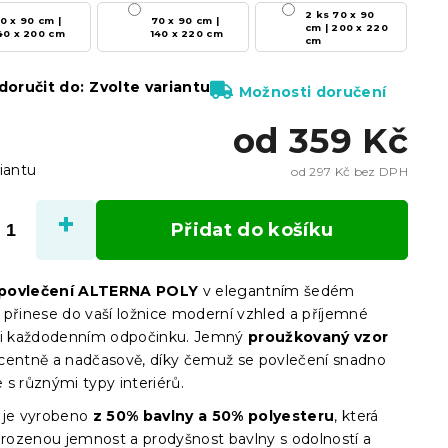
2 ks 70 x 90
0 x 90 cm |
70 x 90 cm |
cm | 200 x 220
40 x 200 cm
140 x 220 cm
cm
oručit do:
Zvolte variantu
Možnosti doručení
od
359 Kč
iantu
od
297 Kč
bez DPH
Měrn
cena:
Přidat do košíku
povlečení ALTERNA POLY
v elegantním šedém
 přinese do vaší ložnice moderní vzhled a příjemné
ři každodenním odpočinku. Jemný
proužkovaný vzor
centně a nadčasově, díky čemuž se povlečení snadno
 s různými typy interiérů.
 je vyrobeno
z 50% bavlny a 50% polyesteru
, která
řirozenou jemnost a prodyšnost bavlny s odolností a