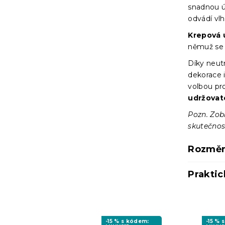
snadnou ú
odvádí vlh
Krepová 
němuž s
Díky neut
dekorace i
volbou pr
udržovat
Pozn. Zob
skutečnost
Rozměr
Praktic
-15 % s kódem:
-15 % 