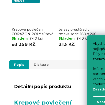
MINUS15
Krepové povlečení
Jersey prostěradlo
CORAZON POLY růžové
tmavě šedé 180 x 200
Skladem
(>10 ks)
cm
Skladem
(>10 ks)
359 Kč
213 Kč
Abycho
od
nejlep
Díky n
zobraz
Popis
Diskuze
Informa
partner
všech v
cookie
Detailní popis produktu
Zásadá
Krepové povlečení
Nas