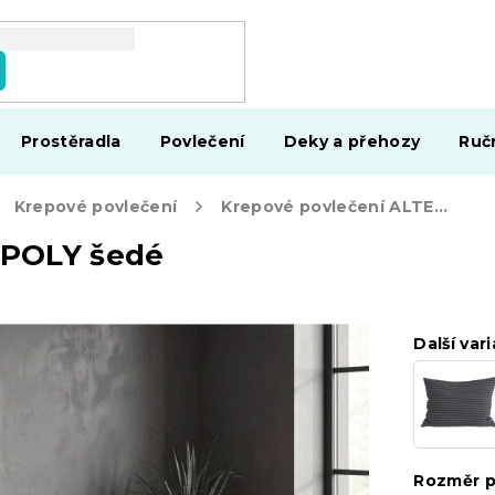
Prostěradla
Povlečení
Deky a přehozy
Ruč
Krepové povlečení
Krepové povlečení ALTERNA POLY šedé
 POLY šedé
Další vari
Rozměr p