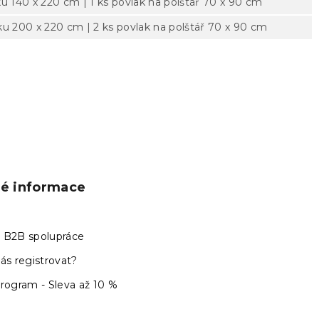
ku 140 x 220 cm | 1 ks povlak na polštář 70 x 90 cm
ku 200 x 220 cm | 2 ks povlak na polštář 70 x 90 cm
ké informace
 B2B spolupráce
ás registrovat?
program - Sleva až 10 %