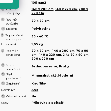
Gramáž
105 g/m2
?
Rozměr
140 x 200 cm
,
140 x 220 cm
,
200 x
?
přikrývky
220 cm
Rozměr
?
70 x 90 cm
polštáře
Materiál
Polybavlna
?
Doporučená
?
30 - 40 °C
teplota praní
Hmotnost
1,05 kg
Rozměr
70 x 90 cm | 140 x 200 cm
,
70 x 90
?
povlečení
cm | 140 x 220 cm
,
2 ks 70 x 90 cm |
200 x 220 cm
Motiv
?
Jednobarevné
,
Pruhy
povlečení
Styl
?
Minimalistický
,
Moderní
povlečení
Zapínání
Knoflíky
?
Nežehlivé
Ano
Oboustranné
Ne
?
Sady
Přikrývka a polštář