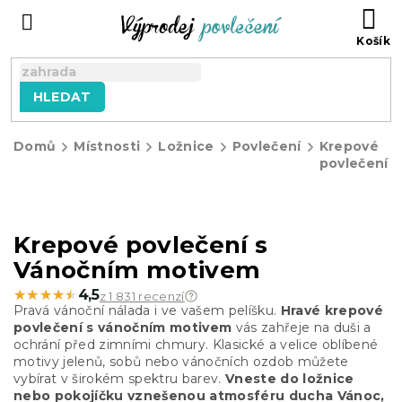
Přejít
NÁ
na
KO
obsah
HLEDAT
Domů
Místnosti
Ložnice
Povlečení
Krepové
povlečení
Krepové povlečení s
Vánočním motivem
★★★★★
★★★★★
4,5
z 1 831 recenzí
Pravá vánoční nálada i ve vašem pelíšku.
Hravé krepové
povlečení s vánočním motivem
vás zahřeje na duši a
ochrání před zimními chmury. Klasické a velice oblíbené
motivy jelenů, sobů nebo vánočních ozdob můžete
vybírat v širokém spektru barev.
Vneste do ložnice
nebo pokojíčku vznešenou atmosféru ducha Vánoc,