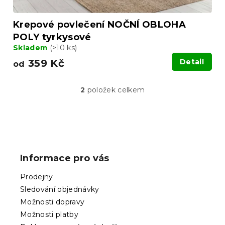
Krepové povlečení NOČNÍ OBLOHA
POLY tyrkysové
Skladem
(>10 ks)
359 Kč
Detail
od
2
položek celkem
O
v
l
á
Z
d
á
a
p
c
Informace pro vás
í
a
p
t
Prodejny
r
í
v
Sledování objednávky
k
Možnosti dopravy
y
Možnosti platby
v