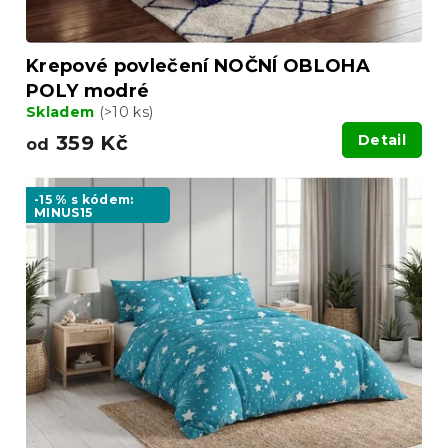
ů
Krepové povlečení NOČNÍ OBLOHA
POLY modré
Skladem
(>10 ks)
359 Kč
Detail
od
-15 % s kódem:
MINUS15