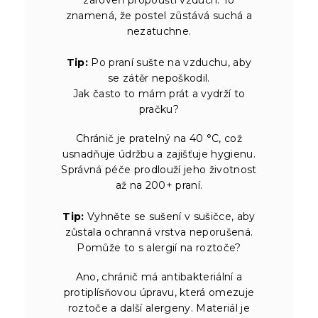
znamená, že postel zůstává suchá a
nezatuchne.
Tip:
Po praní sušte na vzduchu, aby
se zátěr nepoškodil.
Jak často to mám prát a vydrží to
pračku?
Chránič je pratelný na 40 °C, což
usnadňuje údržbu a zajišťuje hygienu.
Správná péče prodlouží jeho životnost
až na 200+ praní.
Tip:
Vyhněte se sušení v sušičce, aby
zůstala ochranná vrstva neporušená.
Pomůže to s alergií na roztoče?
Ano, chránič má antibakteriální a
protiplísňovou úpravu, která omezuje
roztoče a další alergeny. Materiál je