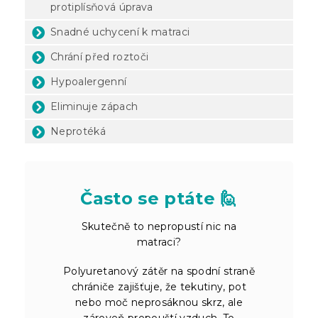
protiplísňová úprava
Snadné uchycení k matraci
Chrání před roztoči
Hypoalergenní
Eliminuje zápach
Neprotéká
Často se ptáte 🙋
Skutečně to nepropustí nic na
matraci?
Polyuretanový zátěr na spodní straně
chrániče zajišťuje, že tekutiny, pot
nebo moč neprosáknou skrz, ale
zároveň propouští vzduch. To