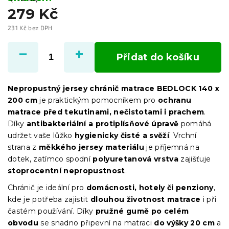
279 Kč
231 Kč bez DPH
Měrná
cena:
Přidat do košíku
Nepropustný jersey chránič matrace BEDLOCK 140 x
200 cm
je praktickým pomocníkem pro
ochranu
matrace před tekutinami, nečistotami i prachem
.
Díky
antibakteriální a protiplísňové úpravě
pomáhá
udržet vaše lůžko
hygienicky čisté a svěží
. Vrchní
strana z
měkkého jersey materiálu
je příjemná na
dotek, zatímco spodní
polyuretanová vrstva
zajišťuje
stoprocentní nepropustnost
.
Chránič je ideální pro
domácnosti, hotely či penziony
,
kde je potřeba zajistit
dlouhou životnost matrace
i při
častém používání. Díky
pružné gumě po celém
obvodu
se snadno připevní na matraci
do výšky 20 cm
a