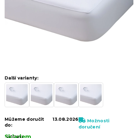
Další varianty:
Můžeme doručit
13.08.2026
Možnosti
do:
doručení
Skladem
(>10 ks)