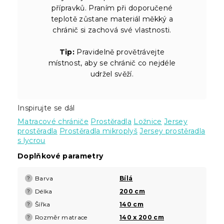
přípravků. Praním při doporučené
teplotě zůstane materiál měkký a
chránič si zachová své vlastnosti.
Tip:
Pravidelně provětrávejte
místnost, aby se chránič co nejdéle
udržel svěží.
Inspirujte se dál
Matracové chrániče
Prostěradla
Ložnice
Jersey
prostěradla
Prostěradla mikroplyš
Jersey prostěradla
s lycrou
Doplňkové parametry
Barva
Bílá
?
Délka
200 cm
?
Šířka
140 cm
?
Rozměr matrace
140 x 200 cm
?