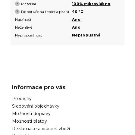
Materiál
100% mikrovlákno
?
Doporučená teplota praní
40 °C
?
Napínací
Ano
Nežehlivé
Ano
Nepropustnost
Nepropustná
Z
á
p
Informace pro vás
a
t
Prodejny
í
Sledování objednávky
Možnosti dopravy
Možnosti platby
Reklamace a vrácení zboží