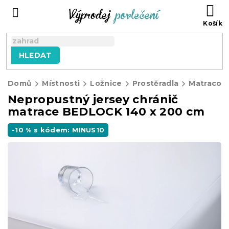
Přejít
NÁ
na
KO
obsah
HLEDAT
Domů
Místnosti
Ložnice
Prostěradla
Matracové
Nepropustný jersey chránič
matrace BEDLOCK 140 x 200 cm
-10 % s kódem: MINUS10