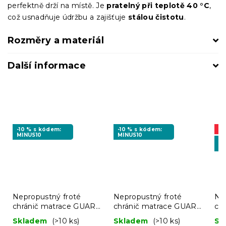
perfektně drží na místě. Je
pratelný při teplotě 40 °C
,
což usnadňuje údržbu a zajišťuje
stálou čistotu
.
Rozměry a materiál
Další informace
-10 % s kódem:
-10 % s kódem:
A
MINUS10
MINUS10
-1
MI
Nepropustný froté
Nepropustný froté
Ne
chránič matrace GUARD
chránič matrace GUARD
ch
140 x 200 cm
120 x 200 cm
DR
Skladem
(>10 ks)
Skladem
(>10 ks)
Sk
20