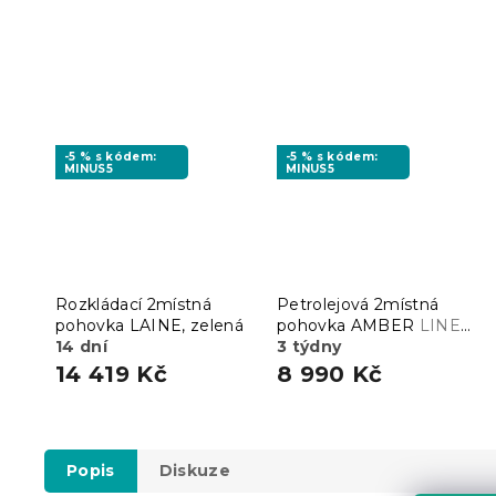
-5 % s kódem:
-5 % s kódem:
MINUS5
MINUS5
Rozkládací 2místná
Petrolejová 2místná
pohovka LAINE, zelená
pohovka AMBER
LINEA
14 dní
12
3 týdny
14 419 Kč
8 990 Kč
Popis
Diskuze