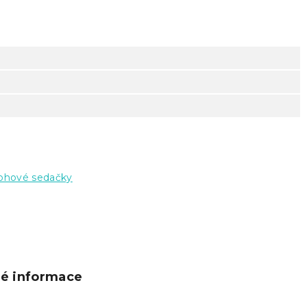
ohové sedačky
ké informace