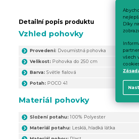
Abycho
nejlep
Detailní popis produktu
Díky n
zobraz
Vzhled pohovky
Informa
partner
Provedení:
Dvoumístná pohovka
všech v
Velikost:
Pohovka do 250 cm
cookie
Zásadá
Barva:
Světle fialová
Potah:
POCO 41
Nas
Materiál pohovky
Složení potahu:
100% Polyester
Materiál potahu:
Lesklá, hladká látka
Materiál nohou:
Plast