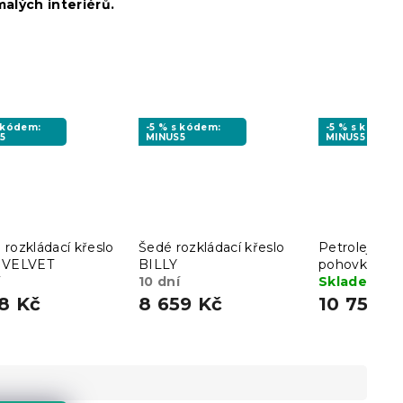
malých interiérů.
s kódem:
-5 % s kódem:
-5 % s kódem:
5
MINUS5
MINUS5
rozkládací křeslo
Šedé rozkládací křeslo
Petrolejová 
 VELVET
BILLY
pohovka A
10 dní
12
Skladem
(2
8 Kč
8 659 Kč
10 750 K