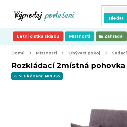
Přejít
na
obsah
Hledat
Letní čistka skladu
Místnosti
Zahrada
Domů
Místnosti
Obývací pokoj
Sedací
Rozkládací 2místná pohovka L
-5 % s kódem: MINUS5