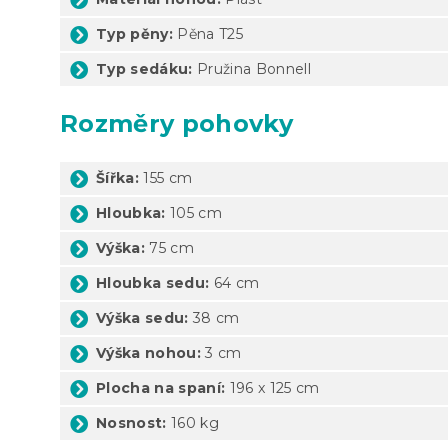
Typ pěny:
Pěna T25
Typ sedáku:
Pružina Bonnell
Rozměry pohovky
Šířka:
155 cm
Hloubka:
105 cm
Výška:
75 cm
Hloubka sedu:
64 cm
Výška sedu:
38 cm
Výška nohou:
3 cm
Plocha na spaní:
196 x 125 cm
Nosnost:
160 kg