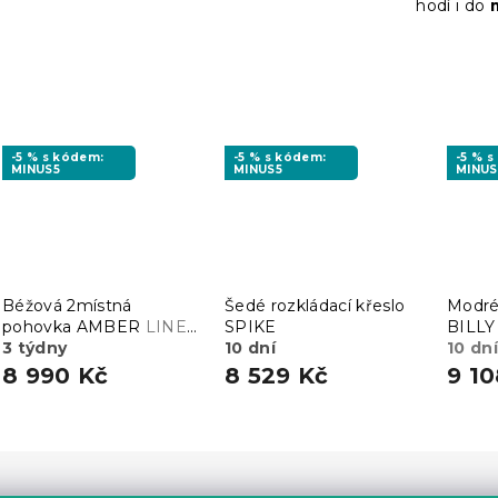
hodí i do
-5 % s kódem:
-5 % s kódem:
-5 % 
MINUS5
MINUS5
MINUS
Béžová 2místná
Šedé rozkládací křeslo
Modré 
pohovka AMBER
LINEA
SPIKE
BILLY
03
3 týdny
10 dní
10 dní
8 990 Kč
8 529 Kč
9 10