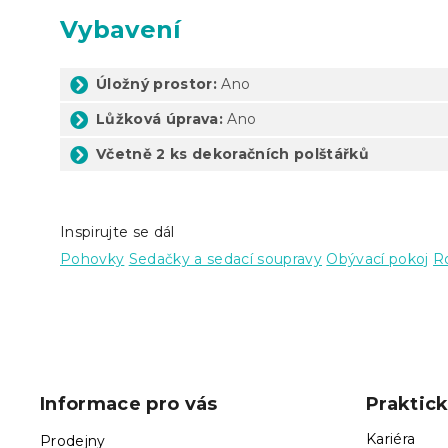
Vybavení
Úložný prostor:
Ano
Lůžková úprava:
Ano
Včetně 2 ks dekoračních polštářků
Inspirujte se dál
Pohovky
Sedačky a sedací soupravy
Obývací pokoj
R
Z
á
p
Informace pro vás
Praktic
a
t
Kariéra
Prodejny