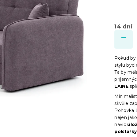
14 dní
Pokud by 
stylu byd
Ta by měl
příjemnýc
LAINE
spl
Minimalis
skvěle za
Pohovka La
nejen jak
navíc
úlo
polštářky