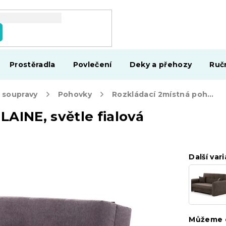
Prostěradla
Povlečení
Deky a přehozy
Ruč
 soupravy
Pohovky
Rozkládací 2místná pohovka LAINE, světle fialová
AINE, světle fialová
Další vari
Můžeme d