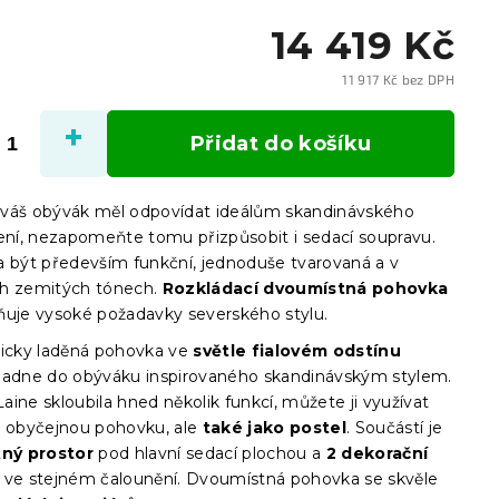
14 419 Kč
11 917 Kč bez DPH
Měrn
cena:
Přidat do košíku
váš obývák měl odpovídat ideálům skandinávského
lení, nezapomeňte tomu přizpůsobit i sedací soupravu.
a být především funkční, jednoduše tvarovaná a v
h zemitých tónech.
Rozkládací dvoumístná pohovka
ňuje vysoké požadavky severského stylu.
ticky laděná pohovka ve
světle fialovém odstínu
padne do obýváku inspirovaného skandinávským stylem.
ine skloubila hned několik funkcí, můžete ji využívat
o obyčejnou pohovku, ale
také jako postel
. Součástí je
žný prostor
pod hlavní sedací plochou a
2 dekorační
ve stejném čalounění. Dvoumístná pohovka se skvěle