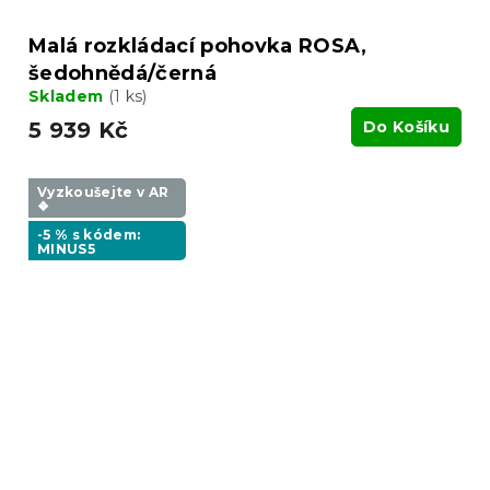
Malá rozkládací pohovka ROSA,
šedohnědá/černá
Skladem
(1 ks)
5 939 Kč
Do Košíku
Vyzkoušejte v AR
❖
-5 % s kódem:
MINUS5