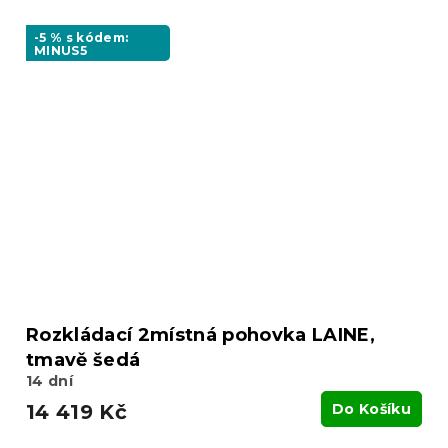
-5 % s kódem:
MINUS5
Rozkládací 2místná pohovka LAINE,
tmavě šedá
14 dní
14 419 Kč
Do Košíku