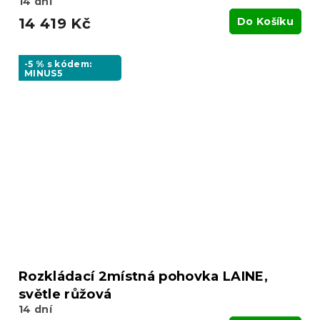
14 dní
14 419 Kč
Do Košíku
-5 % s kódem:
MINUS5
Rozkládací 2místná pohovka LAINE,
světle růžová
14 dní