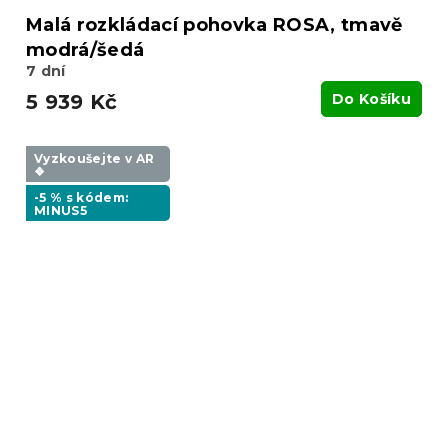
Malá rozkládací pohovka ROSA, tmavě
modrá/šedá
7 dní
5 939 Kč
Do Košíku
Vyzkoušejte v AR
❖
-5 % s kódem:
MINUS5