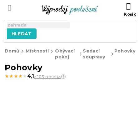
Přejít
NÁ
na
KO
obsah
HLEDAT
Domů
Místnosti
Obývací
Sedací
Pohovky
pokoj
soupravy
Pohovky
★★★★★
★★★★★
4,1
z 103 recenzí