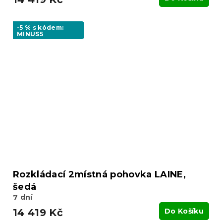
-5 % s kódem:
MINUS5
Rozkládací 2místná pohovka LAINE,
šedá
7 dní
14 419 Kč
Do Košíku