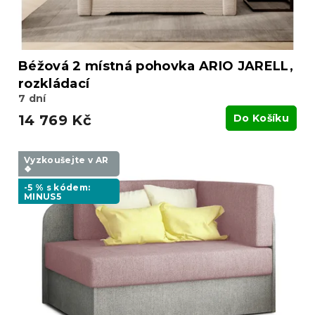
Béžová 2 místná pohovka ARIO JARELL,
rozkládací
7 dní
14 769 Kč
Do Košíku
Vyzkoušejte v AR
❖
-5 % s kódem:
MINUS5