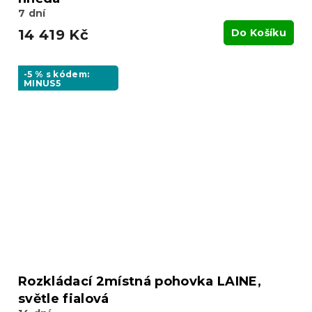
7 dní
14 419 Kč
Do Košíku
-5 % s kódem:
MINUS5
Rozkládací 2místná pohovka LAINE,
světle fialová