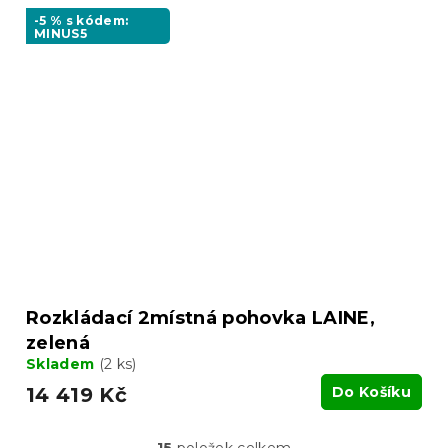
-5 % s kódem:
MINUS5
Rozkládací 2místná pohovka LAINE,
zelená
Skladem
(2 ks)
14 419 Kč
Do Košíku
15
položek celkem