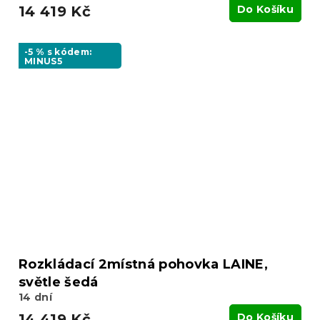
14 419 Kč
Do Košíku
-5 % s kódem:
MINUS5
Rozkládací 2místná pohovka LAINE,
světle šedá
14 dní
14 419 Kč
Do Košíku