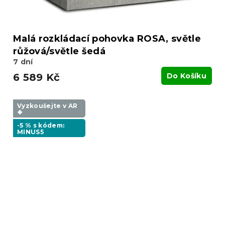
Malá rozkládací pohovka ROSA, světle
růžová/světle šedá
7 dní
6 589 Kč
Do Košíku
Vyzkoušejte v AR
❖
-5 % s kódem:
MINUS5