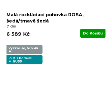
Malá rozkládací pohovka ROSA,
šedá/tmavě šedá
7 dní
6 589 Kč
Do Košíku
Vyzkoušejte v AR
❖
-5 % s kódem:
MINUS5