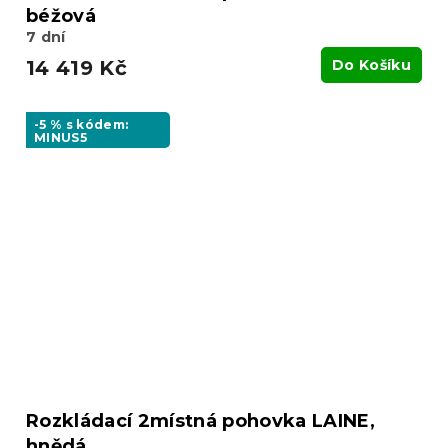
béžová
7 dní
14 419 Kč
Do Košíku
-5 % s kódem:
MINUS5
Rozkládací 2místná pohovka LAINE,
hnědá