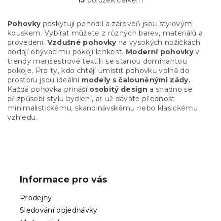
O
v
l
Pohovky
poskytují pohodlí a zároveň jsou stylovým
á
kouskem. Vybírat můžete z různých barev, materiálů a
d
provedení.
Vzdušné pohovky
na vysokých nožičkách
a
dodají obývacímu pokoji lehkost.
Moderní pohovky
v
c
trendy manšestrové textilii se stanou dominantou
í
pokoje. Pro ty, kdo chtějí umístit pohovku volně do
p
prostoru jsou ideální
modely s čalouněnými zády.
r
Každá pohovka přináší
osobitý design
a snadno se
v
přizpůsobí stylu bydlení, ať už dáváte přednost
k
minimalistickému, skandinávskému nebo klasickému
y
vzhledu.
v
ý
p
Z
i
á
s
p
u
Informace pro vás
a
t
Prodejny
í
Sledování objednávky