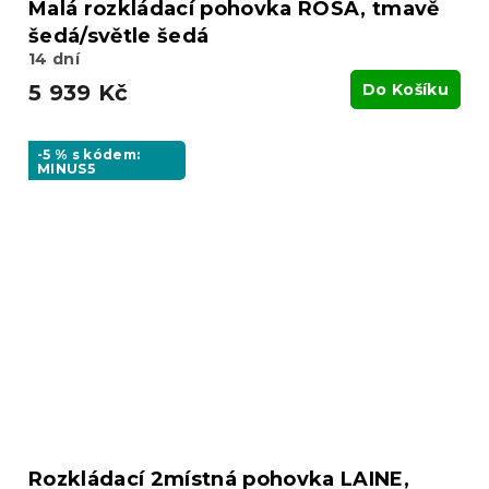
Malá rozkládací pohovka ROSA, tmavě
šedá/světle šedá
14 dní
5 939 Kč
Do Košíku
-5 % s kódem:
MINUS5
Rozkládací 2místná pohovka LAINE,