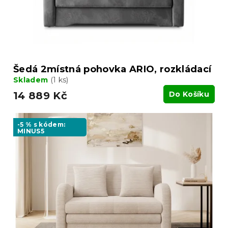
u
k
t
ů
Šedá 2místná pohovka ARIO, rozkládací
Skladem
(1 ks)
14 889 Kč
Do Košíku
-5 % s kódem:
MINUS5