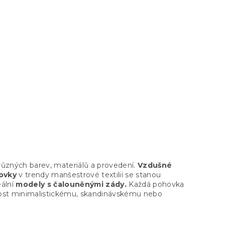
různých barev, materiálů a provedení.
Vzdušné
ovky
v trendy manšestrové textilii se stanou
eální
modely s čalouněnými zády.
Každá pohovka
dnost minimalistickému, skandinávskému nebo