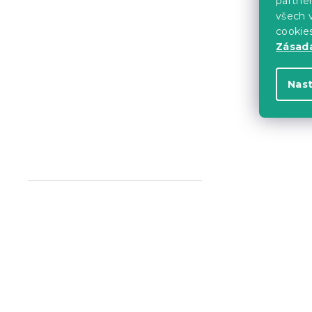
partner
všech v
5 939 Kč
cookie
Zásadá
-5 % s kódem:
MINUS5
Nas
Rozkládací
LAINE, světl
14 dní
14 419 Kč