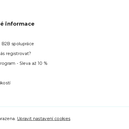
p
r
v
k
y
ké informace
v
ý
p
 B2B spolupráce
i
s
ás registrovat?
u
program - Sleva až 10 %
ikostí
hrazena.
Upravit nastavení cookies