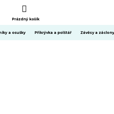
Prázdný košík
NÁKUPNÍ
KOŠÍK
níky a osušky
Přikrývka a polštář
Závěsy a záclon