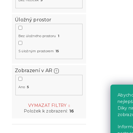
Malá rozklá
Bez nožiček
5
ROSA, šedá
7 dní
Úložný prostor
6 589 Kč
Bez úložného prostoru
1
Vyzkoušejte v 
❖
S úložným prostorem
15
-5 % s kódem:
MINUS5
Zobrazení v AR
?
Ano
5
Abycho
nejlep
VYMAZAT FILTRY
Díky n
Malá rozklá
Položek k zobrazení:
16
zobraz
ROSA, tmav
šedá
Informa
14 dní