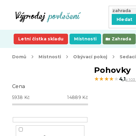
Přejít
na
obsah
Hledat
Letní čistka skladu
Místnosti
Zahrada
Domů
Místnosti
Obývací pokoj
Sedací
P
Pohovky
o
★★★★★
★★★★★
4,1
z 103
s
Cena
t
r
5938
Kč
14889
Kč
a
n
n
í
p
a