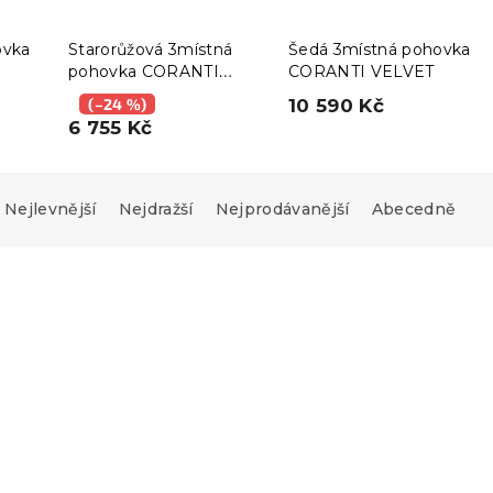
ovka
Starorůžová 3místná
Šedá 3místná pohovka
pohovka CORANTI
CORANTI VELVET
VELVET
(–24 %)
10 590 Kč
6 755 Kč
Nejlevnější
Nejdražší
Nejprodávanější
Abecedně
-5 % s kódem:
MINUS5