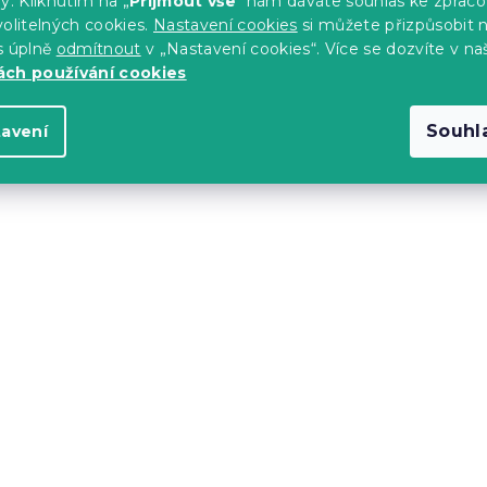
y. Kliknutím na „
Přijmout vše
“ nám dáváte souhlas ke zpraco
olitelných cookies.
Nastavení cookies
si můžete přizpůsobit 
14 419 Kč
s úplně
odmítnout
v „Nastavení cookies“. Více se dozvíte v na
ch používání cookies
-5 % s kódem:
MINUS5
Souhl
tavení
 2místná pohovka
Rozkládací 2místná po
e fialová
LAINE, světle růžová
14 dní
14 419 Kč