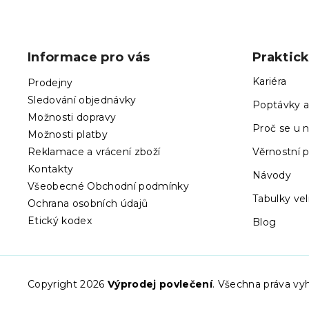
Z
á
p
Informace pro vás
Praktic
a
t
Kariéra
Prodejny
í
Sledování objednávky
Poptávky a
Možnosti dopravy
Proč se u n
Možnosti platby
Reklamace a vrácení zboží
Věrnostní 
Kontakty
Návody
Všeobecné Obchodní podmínky
Tabulky vel
Ochrana osobních údajů
Etický kodex
Blog
Copyright 2026
Výprodej povlečení
. Všechna práva vy