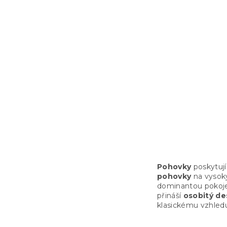
Šedá rozkl
ZENIA
10 dní
11 415 Kč
Pohovky
poskytují
pohovky
na vysoký
dominantou pokoje.
přináší
osobitý de
klasickému vzhled