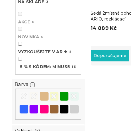
NA SKLADĚ
3
n
e
Šedá 2místná poh
l
ARIO, rozkládací
AKCE
0
14 889 Kč
NOVINKA
0
Ř
VYZKOUŠEJTE V AR ❖
5
a
Doporučujeme
z
-5 % S KÓDEM: MINUS5
16
e
V
n
ý
í
-5 % s kódem:
Barva
?
p
p
MINUS5
i
r
s
o
p
d
r
u
o
k
d
t
Velikost