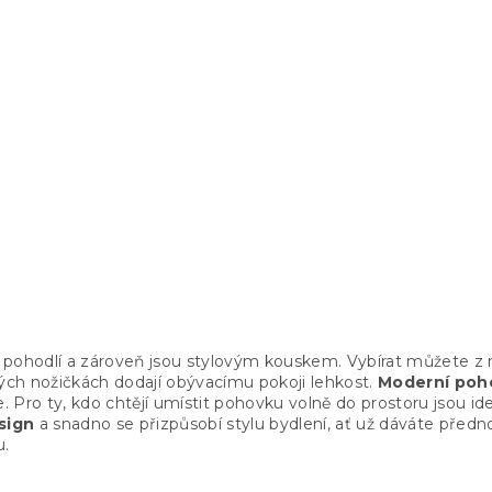
ádací pohovka
O
v
 pohodlí a zároveň jsou stylovým kouskem. Vybírat můžete z 
l
ch nožičkách dodají obývacímu pokoji lehkost.
Moderní poh
á
 Pro ty, kdo chtějí umístit pohovku volně do prostoru jsou id
d
sign
a snadno se přizpůsobí stylu bydlení, ať už dáváte pře
a
u.
c
í