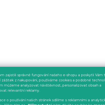
dací pohovka
Malá rozkládací pohovk
/tmavě šedá
ROSA, šedohnědá/čern
Skladem
(1 ks)
5 939 Kč
AR
-5 % s kódem:
MINUS5
m zajistili správné fungování našeho e-shopu a poskytli Vám 
ší zážitek z nakupování, používáme cookies a podobné technol
im můžeme analyzovat návštěvnost, personalizovat obsah a
dací pohovka
Rozkládací 2místná po
ovat relevantní reklamy.
ě šedá/světle
LAINE, béžová
ce o používání našich stránek sdílíme s reklamními a analyti
7 dní