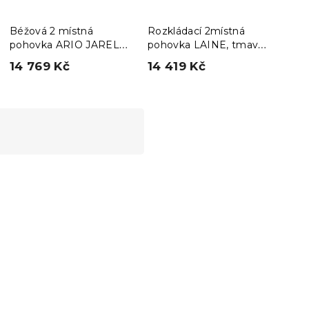
Béžová 2 místná
Rozkládací 2místná
Rozk
pohovka ARIO JARELL,
pohovka LAINE, tmavě
poho
rozkládací
šedá
šed
14 769 Kč
14 419 Kč
14 
Vyzkoušejte v AR
❖
-5 % s kódem:
MINUS5