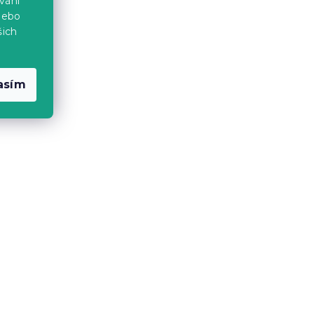
vání
nebo
14 419 Kč
šich
-5 % s kódem:
MINUS5
asím
hovka
Rozkládací 2místná pohovka
LAINE, světle šedá
14 dní
14 419 Kč