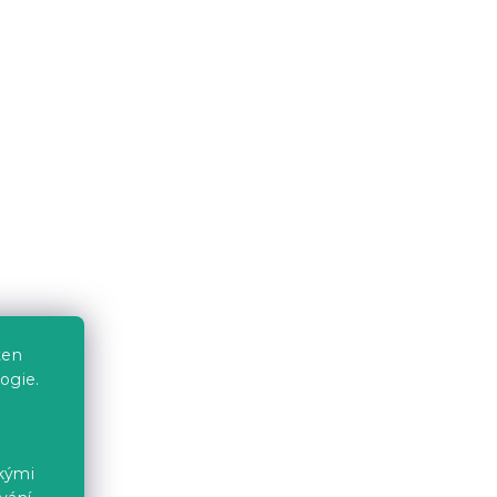
a
Malá rozkládací pohovka
á
ROSA, tmavě modrá/šedá
7 dní
5 939 Kč
-5 % s kódem:
MINUS5
ten
ogie.
hovka
Rozkládací 2místná pohovka
LAINE, hnědá
ckými
7 dní