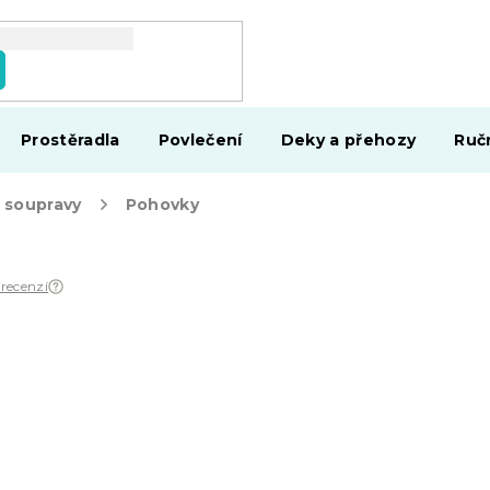
Prostěradla
Povlečení
Deky a přehozy
Ruč
 soupravy
Pohovky
 recenzí