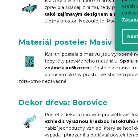
Klasický a všem dobře známý tvar postele
všech v
zpravidla skládají z rámu, tedy pevného k
cookie
také zajímavým designem a různým 
Zásadá
úložný prostor. Nezoufejte. Pod většinu kl
Nas
Materiál postele: Masiv
Kvalitní postele z masivu jsou vyrobené 
tedy léty prověřeného materiálu.
Spolu s
známek poškození
. Postele z masivu ma
bonusem úložný prostor ve stejném prove
zdravotně nezávadné.
Dekor dřeva: Borovice
Postel v dekoru borovice prosvětlí vaši lož
vzhled s výraznou kresbou letokruhů
nabízí jednoduchý vzhled, který se hodí d
vypadají přirozeně a dodávají posteli ten 