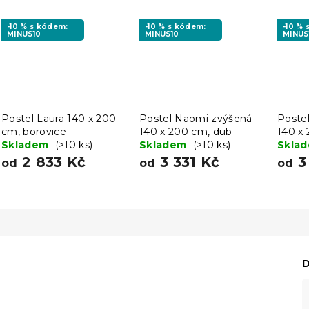
-10 % s kódem:
-10 % s kódem:
-10 %
MINUS10
MINUS10
MINUS
Postel Laura 140 x 200
Postel Naomi zvýšená
Poste
cm, borovice
140 x 200 cm, dub
140 x 
Skladem
(>10 ks)
Skladem
(>10 ks)
Skla
2 833 Kč
3 331 Kč
3
od
od
od
D