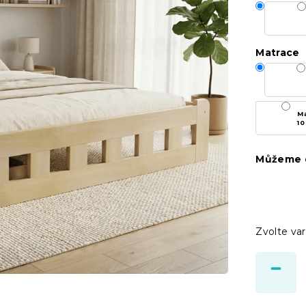
Matrace
Ma
10
Můžeme d
Zvolte var