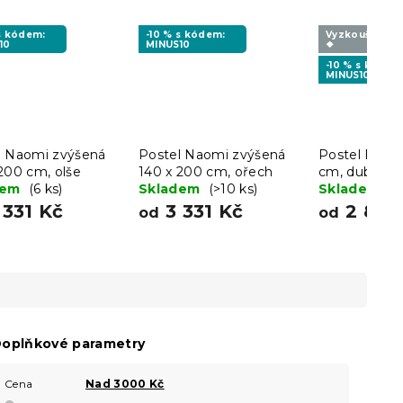
 s kódem:
-10 % s kódem:
Vyzkoušejte v
10
MINUS10
❖
-10 % s kódem
MINUS10
l Naomi zvýšená
Postel Naomi zvýšená
Postel ELISA
200 cm, olše
140 x 200 cm, ořech
cm, dub arti
dem
(6 ks)
Skladem
(>10 ks)
Skladem
(>
 331 Kč
3 331 Kč
2 847
od
od
oplňkové parametry
Cena
Nad 3000 Kč