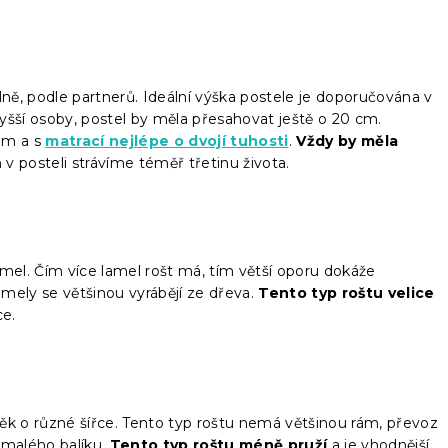
lně, podle partnerů. Ideální výška postele je doporučována v
yšší osoby, postel by měla přesahovat ještě o 20 cm.
em a s
matrací nejlépe o dvojí tuhosti
.
Vždy by měla
n v posteli strávíme téměř třetinu života.
amel. Čím více lamel rošt má, tím větší oporu dokáže
mely se většinou vyrábějí ze dřeva.
Tento typ roštu velice
ce.
ěk o různé šířce. Tento typ roštu nemá většinou rám, převoz
o malého balíku.
Tento typ roštu méně pruží
a je vhodnější