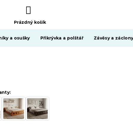
Prázdný košík
NÁKUPNÍ
KOŠÍK
níky a osušky
Přikrývka a polštář
Závěsy a záclon
anty: