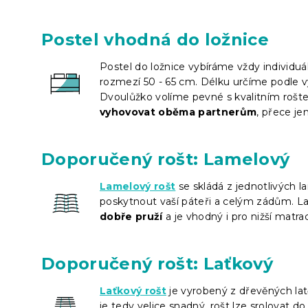
Postel vhodná do ložnice
Postel do ložnice vybíráme vždy individuá
rozmezí 50 - 65 cm. Délku určíme podle v
Dvoulůžko volíme pevné s kvalitním rošt
vyhovovat oběma partnerům
, přece je
Doporučený rošt: Lamelový
Lamelový rošt
se skládá z jednotlivých l
poskytnout vaší páteři a celým zádům. La
dobře pruží
a je vhodný i pro nižší matra
Doporučený rošt: Laťkový
Laťkový rošt
je vyrobený z dřevěných lat
je tedy velice snadný, rošt lze srolovat d