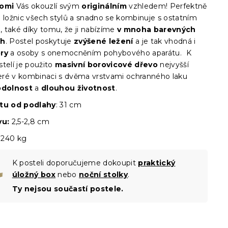
omi
Vás okouzlí svým
originálním
vzhledem! Perfektně
o ložnic všech stylů a snadno se kombinuje s ostatním
 také díky tomu, že ji nabízíme
v mnoha barevných
ch
. Postel poskytuje
zvýšené ležení
a je tak vhodná i
ry
a osoby s onemocněním pohybového aparátu. K
telí je použito
masivní borovicové dřevo
nejvyšší
které v kombinaci s dvěma vrstvami ochranného laku
odolnost
a
dlouhou životnost
.
štu od podlahy
: 31 cm
vu:
2,5-2,8 cm
240 kg
K posteli doporučujeme dokoupit
praktický
úložný box
nebo
noční stolky
.
Ty nejsou součastí postele.