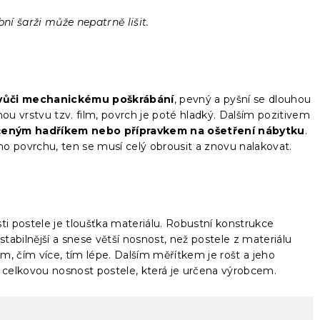
bní šarži může nepatrně lišit.
 vůči mechanickému poškrábání
, pevný a pyšní se dlouhou
nou vrstvu tzv. film, povrch je poté hladký. Dalším pozitivem
hčeným hadříkem nebo přípravkem na ošetření nábytku
.
povrchu, ten se musí celý obrousit a znovu nalakovat.
 postele je tloušťka materiálu. Robustní konstrukce
tabilnější a snese větší nosnost, než postele z materiálu
mm, čím více, tím lépe. Dalším měřítkem je rošt a jeho
na celkovou nosnost postele, která je určena výrobcem.