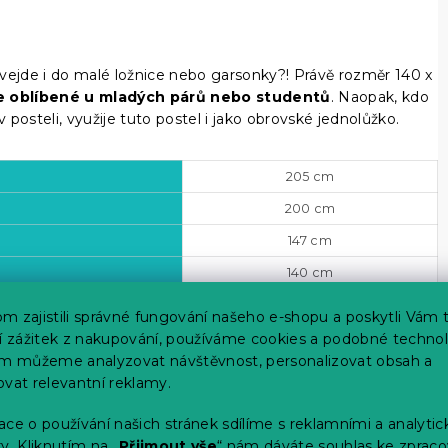
vejde i do malé ložnice nebo garsonky?! Právě rozměr 140 x
e oblíbené u mladých párů nebo studentů
. Naopak, kdo
posteli, využije tuto postel i jako obrovské jednolůžko.
205 cm
200 cm
147 cm
140 cm
67 cm
m zajistili správné fungování našeho e-shopu a poskytli Vám 
41 cm
ší zážitek z nakupování, používáme cookies a podobné technol
im můžeme analyzovat návštěvnost, personalizovat obsah a
ovat relevantní reklamy.
ce o používání našich stránek sdílíme s reklamními a analyti
y. Kliknutím na „
Přijmout vše
“ nám dáváte souhlas ke zpraco