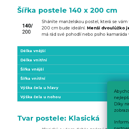
Šířka postele 140 x 200 cm
Sháníte manželskou postel, která se vám 
200 cm bude ideální.
Menší dvoulůžko j
má rád své pohodlí nebo psího kamaráda v 
Délka vnější
Délka vnitřní
Šířka vnější
Šířka vnitřní
Výška čela u hlavy
Abycho
Výška čela u nohou
nejlep
Díky n
zobraz
Tvar postele: Klasická
Informa
partner