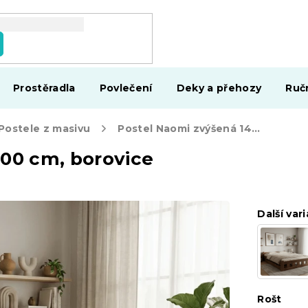
Prostěradla
Povlečení
Deky a přehozy
Ruč
Postele z masivu
Postel Naomi zvýšená 140 x 200 cm, borovice
200 cm, borovice
Další vari
Rošt