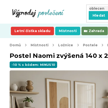
Přejít
na
obsah
Hledat
Letní čistka skladu
Místnosti
Zahrada
Domů
Místnosti
Ložnice
Postele
Postel Naomi zvýšená 140 x 
-10 % s kódem: MINUS10