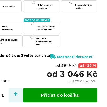
S laťkovým
S lamelovým
Bez roštu
roštem
roštem
Bez
Matrace Coco
matrace
Maxi 20 cm
Matrace
trace Deluxe
Sommera 18
 cm
cm
oručit do:
Zvolte variantu
Možnosti doručení
od 3 849 Kč
až –20 %
od
3 046 Kč
iantu
od
2 517 Kč
bez DPH
Měrn
cena:
Přidat do košíku