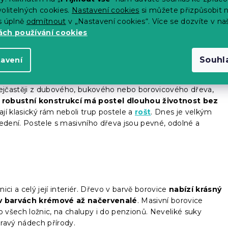
 stojí samostatně a pevně na podlaze. Klasické postele se
olitelných cookies.
Nastavení cookies
si můžete přizpůsobit 
orpusu a dále roštu, na který se umísťuje matrace.
Pyšní se
s úplně
odmítnout
v „Nastavení cookies“. Více se dozvíte v na
barevným provedením
. Nevýhodou může být, že nemá
ch používání cookies
asických postelí lze pořídit
úložný vysouvací box
.
Souhl
tavení
nejčastěji z dubového, bukového nebo borovicového dřeva,
 robustní konstrukcí má postel dlouhou životnost bez
jí klasický rám neboli trup postele a
rošt
. Dnes je velkým
dení. Postele s masivního dřeva jsou pevné, odolné a
nici a celý její interiér. Dřevo v barvě borovice
nabízí krásný
 v barvách krémové až načervenalé
. Masivní borovice
o všech ložnic, na chalupy i do penzionů. Neveliké suky
pravý nádech přírody.