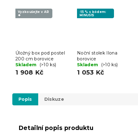
Vyzkoušejte v AR
-15 % s kódem:
❖
MINUS15
Úložný box pod postel
Noční stolek Ilona
200 cm borovice
borovice
Skladem
(>10 ks)
Skladem
(>10 ks)
1 908 Kč
1 053 Kč
Popis
Diskuze
Detailní popis produktu