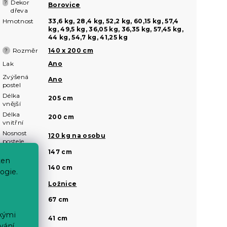
Dekor
?
Borovice
dřeva
Hmotnost
33,6 kg, 28,4 kg, 52,2 kg, 60,15 kg, 57,4
kg, 49,5 kg, 36,05 kg, 36,35 kg, 57,45 kg,
44 kg, 54,7 kg, 41,25 kg
Rozměr
140 x 200 cm
?
Lak
Ano
Zvýšená
Ano
postel
Délka
205 cm
vnější
Délka
200 cm
vnitřní
Nosnost
120 kg na osobu
postele
Šířka vnější
147 cm
ten
Šířka
140 cm
ogie.
vnitřní
Vhodné do
Ložnice
Výška čela
67 cm
u hlavy
ckými
Výška čela
41 cm
u nohou
vání