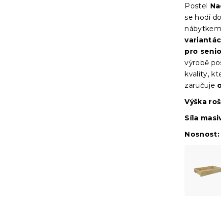
Postel
Na
se hodí d
nábytkem,
variantá
pro senio
výrobě pos
kvality, 
zaručuje
Výška ro
Síla masi
Nosnost: