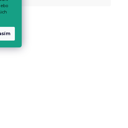
nebo
šich
asím