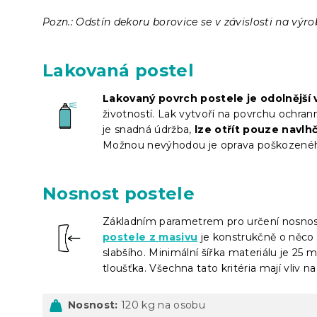
Pozn.: Odstín dekoru borovice se v závislosti na výro
Lakovaná postel
Lakovaný povrch postele je odolnější
životností. Lak vytvoří na povrchu ochran
je snadná údržba,
lze otřít pouze navl
Možnou nevýhodou je oprava poškozeného 
Nosnost postele
Základním parametrem pro určení nosnosti
postele z masivu
je konstrukčně o něco s
slabšího. Minimální šířka materiálu je 25 
tloušťka. Všechna tato kritéria mají vliv 
Nosnost:
120 kg na osobu