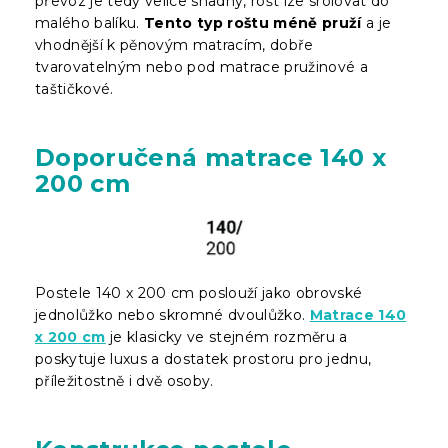
převoz je tedy velice snadný, rošt lze srolovat do
malého balíku.
Tento typ roštu méně pruží
a je
vhodnější k pěnovým matracím, dobře
tvarovatelným nebo pod matrace pružinové a
taštičkové.
Doporučená matrace 140 x
200 cm
Postele 140 x 200 cm poslouží jako obrovské
jednolůžko nebo skromné dvoulůžko.
Matrace 140
x 200 cm
je klasicky ve stejném rozměru a
poskytuje luxus a dostatek prostoru pro jednu,
příležitostně i dvě osoby.