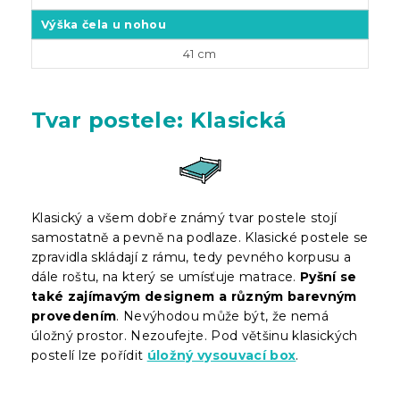
Výška čela u nohou
41 cm
Tvar postele: Klasická
Klasický a všem dobře známý tvar postele stojí
samostatně a pevně na podlaze. Klasické postele se
zpravidla skládají z rámu, tedy pevného korpusu a
dále roštu, na který se umísťuje matrace.
Pyšní se
také zajímavým designem a různým barevným
provedením
. Nevýhodou může být, že nemá
úložný prostor. Nezoufejte. Pod většinu klasických
postelí lze pořídit
úložný vysouvací box
.