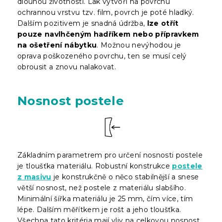
dlouhou životností. Lak vytvoří na povrchu
ochrannou vrstvu tzv. film, povrch je poté hladký.
Dalším pozitivem je snadná údržba,
lze otřít
pouze navlhčeným hadříkem nebo přípravkem
na ošetření nábytku
. Možnou nevýhodou je
oprava poškozeného povrchu, ten se musí celý
obrousit a znovu nalakovat.
Nosnost postele
Základním parametrem pro určení nosnosti postele
je tloušťka materiálu. Robustní konstrukce
postele
z masivu
je konstrukčně o něco stabilnější a snese
větší nosnost, než postele z materiálu slabšího.
Minimální šířka materiálu je 25 mm, čím více, tím
lépe. Dalším měřítkem je rošt a jeho tloušťka.
Všechna tato kritéria mají vliv na celkovou nosnost