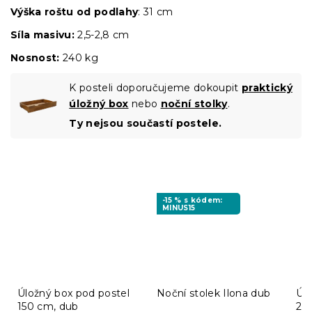
Výška roštu od podlahy
: 31 cm
Síla masivu:
2,5-2,8 cm
Nosnost:
240 kg
K posteli doporučujeme dokoupit
praktický
úložný box
nebo
noční stolky
.
Ty nejsou součastí postele.
-15 % s kódem:
MINUS15
Úložný box pod postel
Noční stolek Ilona dub
Úlo
150 cm, dub
20