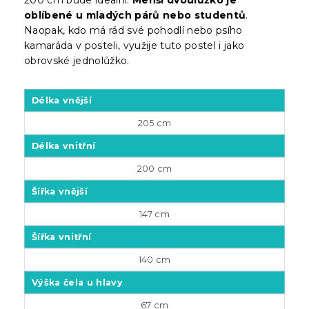
oblíbené u mladých párů nebo studentů
.
Naopak, kdo má rád své pohodlí nebo psího
kamaráda v posteli, využije tuto postel i jako
obrovské jednolůžko.
Délka vnější
205 cm
Délka vnitřní
200 cm
Šířka vnější
147 cm
Šířka vnitřní
140 cm
Výška čela u hlavy
67 cm