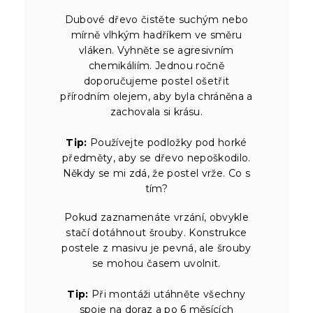
Dubové dřevo čistěte suchým nebo
mírně vlhkým hadříkem ve směru
vláken. Vyhněte se agresivním
chemikáliím. Jednou ročně
doporučujeme postel ošetřit
přírodním olejem, aby byla chráněna a
zachovala si krásu.
Tip:
Používejte podložky pod horké
předměty, aby se dřevo nepoškodilo.
Někdy se mi zdá, že postel vrže. Co s
tím?
Pokud zaznamenáte vrzání, obvykle
stačí dotáhnout šrouby. Konstrukce
postele z masivu je pevná, ale šrouby
se mohou časem uvolnit.
Tip:
Při montáži utáhněte všechny
spoje na doraz a po 6 měsících