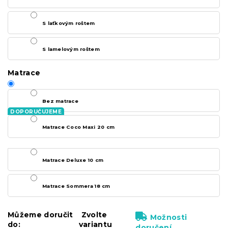
S laťkovým roštem
S lamelovým roštem
Matrace
Bez matrace
Matrace Coco Maxi 20 cm
Matrace Deluxe 10 cm
Matrace Sommera 18 cm
Můžeme doručit
Zvolte
Možnosti
do:
variantu
doručení