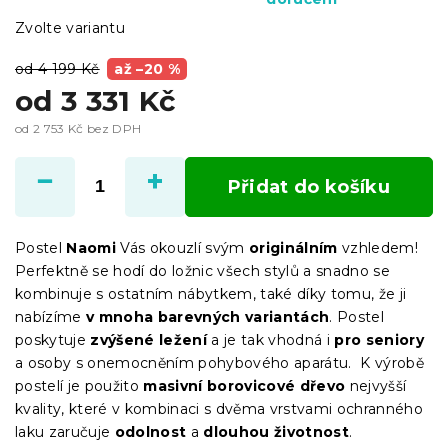
Zvolte variantu
od 4 199 Kč
až –20 %
od
3 331 Kč
od
2 753 Kč
bez DPH
Měrná
cena:
Přidat do košíku
Postel
Naomi
Vás okouzlí svým
originálním
vzhledem!
Perfektně se hodí do ložnic všech stylů a snadno se
kombinuje s ostatním nábytkem, také díky tomu, že ji
nabízíme
v mnoha barevných variantách
. Postel
poskytuje
zvýšené ležení
a je tak vhodná i
pro seniory
a osoby s onemocněním pohybového aparátu. K výrobě
postelí je použito
masivní borovicové dřevo
nejvyšší
kvality, které v kombinaci s dvěma vrstvami ochranného
laku zaručuje
odolnost
a
dlouhou životnost
.