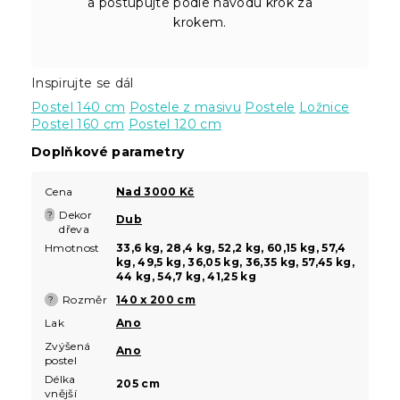
a postupujte podle návodu krok za
krokem.
Inspirujte se dál
Postel 140 cm
Postele z masivu
Postele
Ložnice
Postel 160 cm
Postel 120 cm
Doplňkové parametry
Cena
Nad 3000 Kč
Dekor
?
Dub
dřeva
Hmotnost
33,6 kg, 28,4 kg, 52,2 kg, 60,15 kg, 57,4
kg, 49,5 kg, 36,05 kg, 36,35 kg, 57,45 kg,
44 kg, 54,7 kg, 41,25 kg
Rozměr
140 x 200 cm
?
Lak
Ano
Zvýšená
Ano
postel
Délka
205 cm
vnější