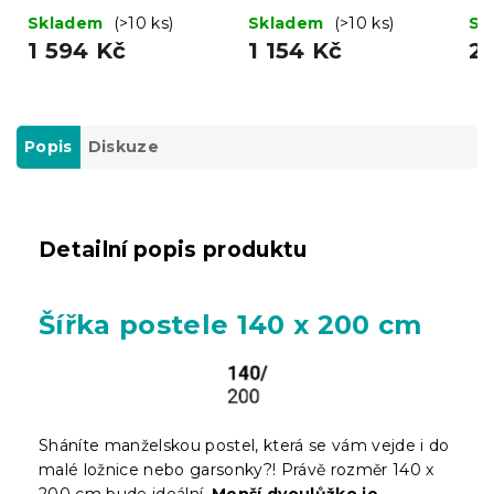
Skladem
(>10 ks)
Skladem
(>10 ks)
Sk
1 594 Kč
1 154 Kč
2
Popis
Diskuze
Detailní popis produktu
Šířka postele 140 x 200 cm
Sháníte manželskou postel, která se vám vejde i do
malé ložnice nebo garsonky?! Právě rozměr 140 x
200 cm bude ideální.
Menší dvoulůžko je