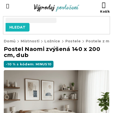
Přejít
NÁ
na
KO
obsah
HLEDAT
Domů
Místnosti
Ložnice
Postele
Postele z ma
Postel Naomi zvýšená 140 x 200
cm, dub
-10 % s kódem: MINUS10