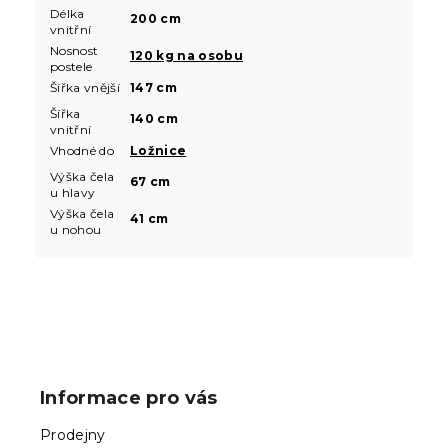
Délka
200 cm
vnitřní
Nosnost
120 kg na osobu
postele
Šířka vnější
147 cm
Šířka
140 cm
vnitřní
Vhodné do
Ložnice
Výška čela
67 cm
u hlavy
Výška čela
41 cm
u nohou
Z
á
p
Informace pro vás
a
t
Prodejny