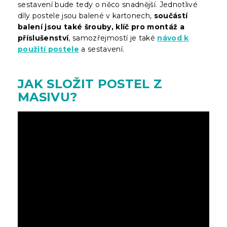
sestavení bude tedy o něco snadnější. Jednotlivé
díly postele jsou balené v kartonech,
součástí
balení jsou také šrouby, klíč pro montáž a
příslušenství
, samozřejmostí je také
návod k
použití postele
a sestavení.
JAK SLOŽIT POSTEL Z
MASIVU?