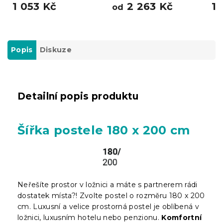
1 053 Kč
2 263 Kč
1 
od
Popis
Diskuze
Detailní popis produktu
Šířka postele 180 x 200 cm
Neřešíte prostor v ložnici a máte s partnerem rádi
dostatek místa?! Zvolte postel o rozměru 180 x 200
cm. Luxusní a velice prostorná postel je oblíbená v
ložnici, luxusním hotelu nebo penzionu.
Komfortní