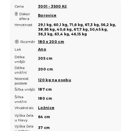
Cena
3001 - 3500 Kč
Dekor
?
Borovice
dřeva
Hmotnost
29,1 kg, 60,1 kg, 71,6 kg, 67,3 kg, 56,2 kg,
38,95 kg, 40,6 kg, 67,7 kg, 50,45 kg,
36,3 kg, 63,4 kg, 46,15 kg
Rozměr
180 x 200 cm
?
Lak
Ano
Délka
205 cm
vnější
Délka
200 cm
vnitřní
Nosnost
120 kg na osobu
postele
Šířka vnější
187 cm
Šířka
180 cm
vnitřní
Vhodné do
Ložnice
Výška čela
64 cm
u hlavy
Výška čela
37 cm
u nohou