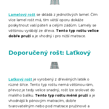
Lamelový rošt
se skládá z jednotlivých lamel. Čím
více lamel rošt má, tím větší oporu dokáže
poskytnout vaší páteři a celým zádům. Lamely se
většinou vyrábějí ze dřeva.
Tento typ roštu velice
dobře pruží
a je vhodný i pro nižší matrace.
Doporučený rošt: Laťkový
Laťkový rošt
je vyrobený z dřevěných latěk o
různé šířce. Tento typ roštu nemá většinou rám,
převoz je tedy velice snadný, rošt lze srolovat do
malého balíku.
Tento typ roštu méně pruží
a je
vhodnější k pěnovým matracím, dobře
tvarovatelným nebo pod matrace pružinové a