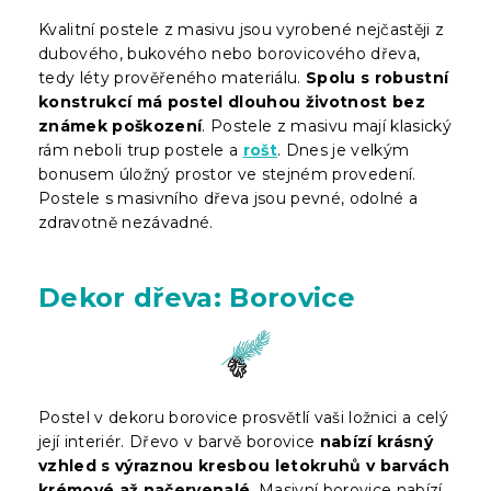
Kvalitní postele z masivu jsou vyrobené nejčastěji z
dubového, bukového nebo borovicového dřeva,
tedy léty prověřeného materiálu.
Spolu s robustní
konstrukcí má postel dlouhou životnost bez
známek poškození
. Postele z masivu mají klasický
rám neboli trup postele a
rošt
. Dnes je velkým
bonusem úložný prostor ve stejném provedení.
Postele s masivního dřeva jsou pevné, odolné a
zdravotně nezávadné.
Dekor dřeva: Borovice
Postel v dekoru borovice prosvětlí vaši ložnici a celý
její interiér. Dřevo v barvě borovice
nabízí krásný
vzhled s výraznou kresbou letokruhů v barvách
krémové až načervenalé
. Masivní borovice nabízí