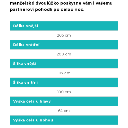
manželské dvoulůžko poskytne vám i vašemu
partnerovi pohodlí po celou noc
.
Délka vnější
205 cm
Délka vnitřní
200 cm
Šířka vnější
187 cm
Šířka vnitřní
180 cm
Výška čela u hlavy
64 cm
Výška čela u nohou