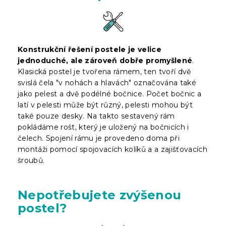
Konstrukční řešení postele je velice
jednoduché, ale zároveň dobře promyšlené
.
Klasická postel je tvořena rámem, ten tvoří dvě
svislá čela "v nohách a hlavách" označována také
jako pelest a dvě podélné bočnice. Počet bočnic a
latí v pelesti může být různý, pelesti mohou být
také pouze desky. Na takto sestavený rám
pokládáme rošt, který je uložený na bočnicích i
čelech. Spojení rámu je provedeno doma při
montáži pomocí spojovacích kolíků a a zajišťovacích
šroubů.
Nepotřebujete zvýšenou
postel?