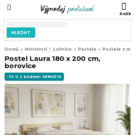
Přejít
NÁ
na
KO
obsah
HLEDAT
Domů
Místnosti
Ložnice
Postele
Postele z ma
Postel Laura 180 x 200 cm,
borovice
-10 % s kódem: MINUS10