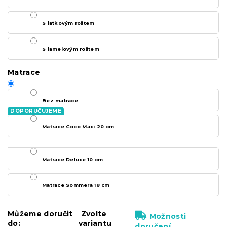
S laťkovým roštem
S lamelovým roštem
Matrace
Bez matrace
Matrace Coco Maxi 20 cm
Matrace Deluxe 10 cm
Matrace Sommera 18 cm
Můžeme doručit
Zvolte
Možnosti
do:
variantu
doručení