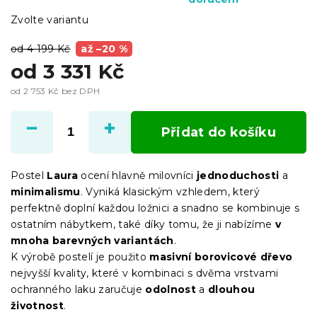
Zvolte variantu
od 4 199 Kč
až –20 %
od
3 331 Kč
od
2 753 Kč
bez DPH
Měrná
cena:
Přidat do košíku
Postel
Laura
ocení hlavně milovníci
jednoduchosti
a
minimalismu
. Vyniká klasickým vzhledem, který
perfektně doplní každou ložnici a snadno se kombinuje s
ostatním nábytkem, také díky tomu, že ji nabízíme
v
mnoha barevných variantách
.
K výrobě postelí je použito
masivní borovicové dřevo
nejvyšší kvality, které v kombinaci s dvěma vrstvami
ochranného laku zaručuje
odolnost
a
dlouhou
životnost
.