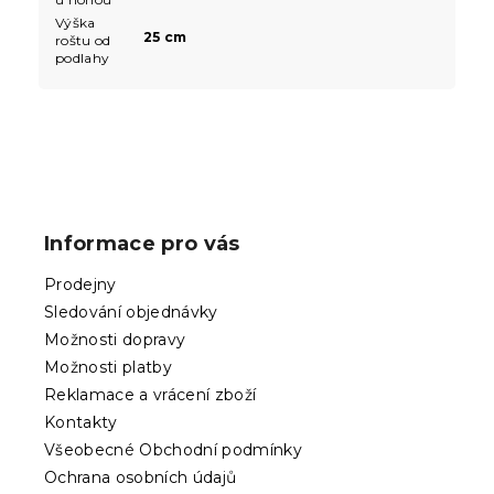
Výška
25 cm
roštu od
podlahy
Z
á
p
Informace pro vás
a
t
Prodejny
í
Sledování objednávky
Možnosti dopravy
Možnosti platby
Reklamace a vrácení zboží
Kontakty
Všeobecné Obchodní podmínky
Ochrana osobních údajů