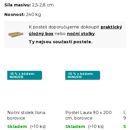
Síla masivu:
2,5-2,8 cm
Nosnost:
240 kg
K posteli doporučujeme dokoupit
praktický
úložný box
nebo
noční stolky
.
Ty nejsou součastí postele.
-15 % s kódem:
-10 % s kódem:
MINUS15
MINUS10
Noční stolek Ilona
Postel Laura 90 x 200
Úlo
borovice
cm, borovice
98
Skladem
(>10 ks)
Skladem
(>10 ks)
Sk