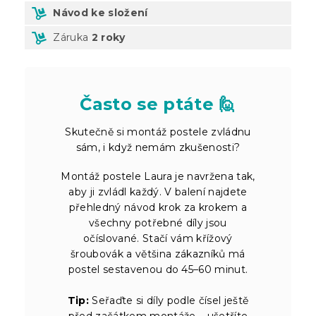
Návod ke složení
Záruka
2 roky
Často se ptáte 🙋
Skutečně si montáž postele zvládnu
sám, i když nemám zkušenosti?
Montáž postele Laura je navržena tak,
aby ji zvládl každý. V balení najdete
přehledný návod krok za krokem a
všechny potřebné díly jsou
očíslované. Stačí vám křížový
šroubovák a většina zákazníků má
postel sestavenou do 45–60 minut.
Tip:
Seřaďte si díly podle čísel ještě
před začátkem montáže – ušetříte