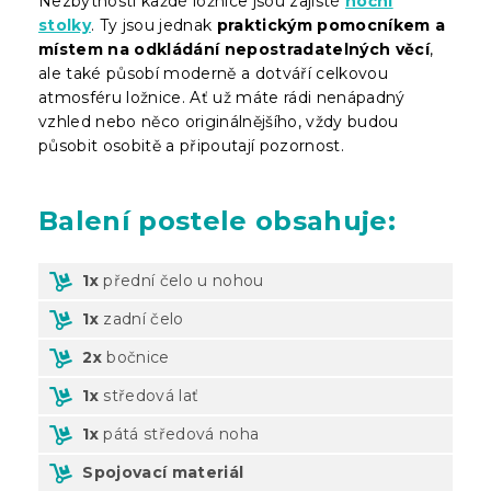
Nezbytností každé ložnice jsou zajisté
noční
stolky
. Ty jsou jednak
praktickým pomocníkem a
místem na odkládání nepostradatelných věcí
,
ale také působí moderně a dotváří celkovou
atmosféru ložnice. Ať už máte rádi nenápadný
vzhled nebo něco originálnějšího, vždy budou
působit osobitě a připoutají pozornost.
Balení
postele obsahuje:
1x
přední čelo u nohou
1x
zadní čelo
2x
bočnice
1x
středová lať
1x
pátá středová noha
Spojovací materiál