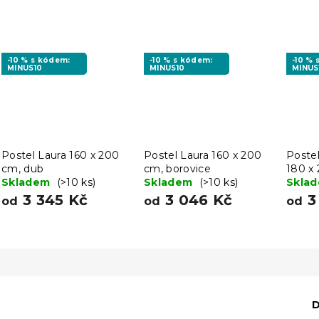
-10 % s kódem:
-10 % s kódem:
-10 %
MINUS10
MINUS10
MINUS
Postel Laura 160 x 200
Postel Laura 160 x 200
Poste
cm, dub
cm, borovice
180 x
Skladem
(>10 ks)
Skladem
(>10 ks)
Skla
3 345 Kč
3 046 Kč
3
od
od
od
D