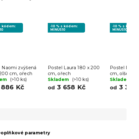
 s kódem:
-10 % s kódem:
-10 % s kódem
10
MINUS10
MINUS10
l Naomi zvýšená
Postel Laura 180 x 200
Postel Laura
 200 cm, ořech
cm, ořech
cm, olše
dem
(>10 ks)
Skladem
(>10 ks)
Skladem
(>
 886 Kč
3 658 Kč
3 345
od
od
oplňkové parametry