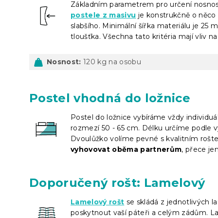
Základním parametrem pro určení nosnosti
postele z masivu
je konstrukčně o něco s
slabšího. Minimální šířka materiálu je 25 
tloušťka. Všechna tato kritéria mají vliv 
Nosnost:
120 kg na osobu
Postel vhodná do ložnice
Postel do ložnice vybíráme vždy individuá
rozmezí 50 - 65 cm. Délku určíme podle v
Dvoulůžko volíme pevné s kvalitním rošt
vyhovovat oběma partnerům
, přece je
Doporučený rošt: Lamelový
Lamelový rošt
se skládá z jednotlivých l
poskytnout vaší páteři a celým zádům. La