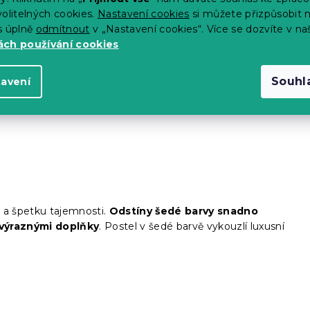
olitelných cookies.
Nastavení cookies
si můžete přizpůsobit 
s úplně
odmítnout
v „Nastavení cookies“. Více se dozvíte v na
oblíbené díky rozmanitosti barev čalounění, látek a
ch používání cookies
sign
, lze kombinovat různé druhy dřeva, čalounění a měkké
 nevýhody patří náročnější údržba čalounění. Na trhu jsou
dovanou matrací a takové, do kterých musíte matraci
Souhl
tavení
 pod postelí.
t a špetku tajemnosti.
Odstíny šedé barvy snadno
výraznými doplňky
. Postel v šedé barvě vykouzlí luxusní