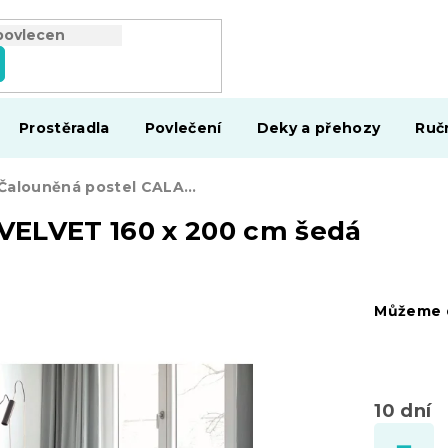
Prostěradla
Povlečení
Deky a přehozy
Ruč
Čalouněná postel CALABRIA VELVET 160 x 200 cm šedá
VELVET 160 x 200 cm šedá
Můžeme d
10 dní