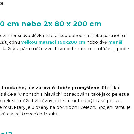
ce.
0 cm nebo 2x 80 x 200 cm
zi menší dvoulůžka, která jsou pohodlná a oba partneři si
oužít jednu
velkou matraci 160x200 cm
nebo dvě
menší
i každý z páru může zvolit tvrdost matrace a otáčet ji podle
 jednoduché, ale zároveň dobře promyšlené
. Klasická
islá čela "v nohách a hlavách" označována také jako pelest a
 v pelesti může být různý, pelesti mohou být také pouze
ošt, který je uložený na bočnicích i čelech. Spojení rámu je
ů a a zajišťovacích šroubů.