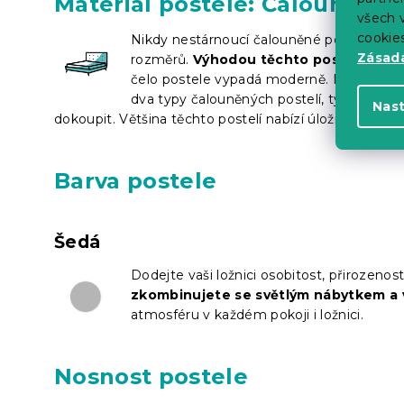
Materiál postele: Čalouněná
všech v
cookie
Nikdy nestárnoucí čalouněné postele jsou 
Zásadá
rozměrů.
Výhodou těchto postelí je de
čelo postele vypadá moderně. Mezi možné
dva typy čalouněných postelí, ty se zabu
Nas
dokoupit. Většina těchto postelí nabízí úložný prostor
Barva postele
Šedá
Dodejte vaši ložnici osobitost, přirozenos
zkombinujete se světlým nábytkem a 
atmosféru v každém pokoji i ložnici.
Nosnost postele