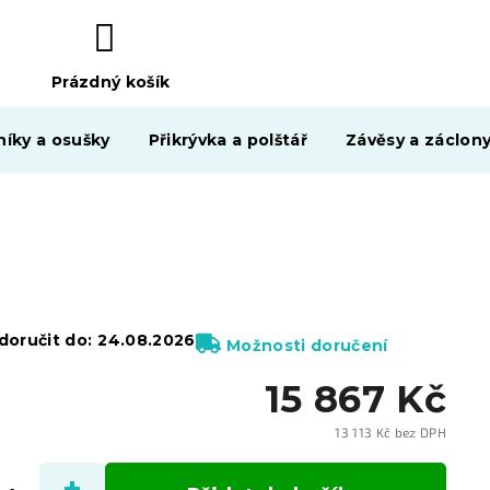
Prázdný košík
NÁKUPNÍ
KOŠÍK
níky a osušky
Přikrývka a polštář
Závěsy a záclon
oručit do:
24.08.2026
Možnosti doručení
15 867 Kč
13 113 Kč bez DPH
Měrn
cena: