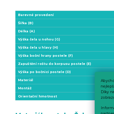
Barevné provedení
Šířka (B)
Délka (A)
Výška čela u nohou (G)
Výška čela u hlavy (H)
Výška boční hrany postele (F)
Zapuštění roštu do korpusu postele (E)
Výška po bočnici postele (D)
Materiál
Abycho
nejlep
Montáž
Díky n
Orientační hmotnost
zobraz
Informa
partner