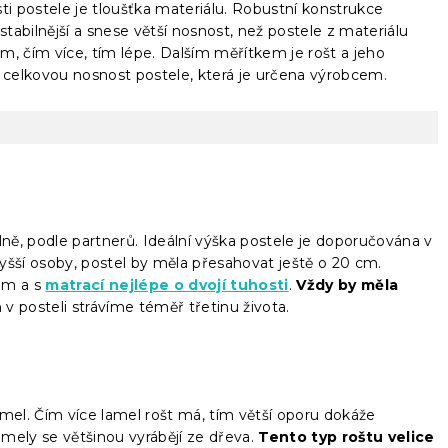
 postele je tloušťka materiálu. Robustní konstrukce
tabilnější a snese větší nosnost, než postele z materiálu
mm, čím více, tím lépe. Dalším měřítkem je rošt a jeho
na celkovou nosnost postele, která je určena výrobcem.
lně, podle partnerů. Ideální výška postele je doporučována v
yšší osoby, postel by měla přesahovat ještě o 20 cm.
em a s
matrací nejlépe o dvojí tuhosti
.
Vždy by měla
n v posteli strávíme téměř třetinu života.
amel. Čím více lamel rošt má, tím větší oporu dokáže
mely se většinou vyrábějí ze dřeva.
Tento typ roštu velice