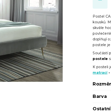
Postel CA
kousků. Ma
skvěle hod
povlečení
doplňují 
postele je
Součástí p
postele
s
K posteli
matrací
-
Rozměr
Barva
Ostatn