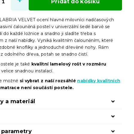
Přidat do košíku
LABRIA VELVET ocení hlavně milovníci nadčasových
sivní čalouněná postel v univerzální šedé barvě se
í do každé ložnice a snadno ji sladíte třeba s
m z naší nabídky. Vyniká kvalitním čalouněním, které
ozdobné knoflíky a jednoduché dřevěné nohy. Rám
 z odolného dřeva, potah se snadno čistí.
ostele je také
kvalitní lamelový rošt v rozměru
 velice snadnou instalací.
 je možné
si vybrat z naší rozsáhlé
nabídky kvalitních
 matrace není součástí postele.
y a materiál
í parametry