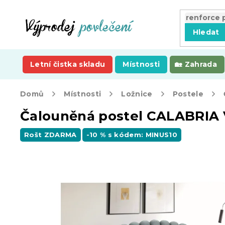
Přejít
na
obsah
Hledat
Letní čistka skladu
Místnosti
Zahrada
Domů
Místnosti
Ložnice
Postele
Čalouněná postel CALABRIA 
Rošt ZDARMA
-10 % s kódem: MINUS10