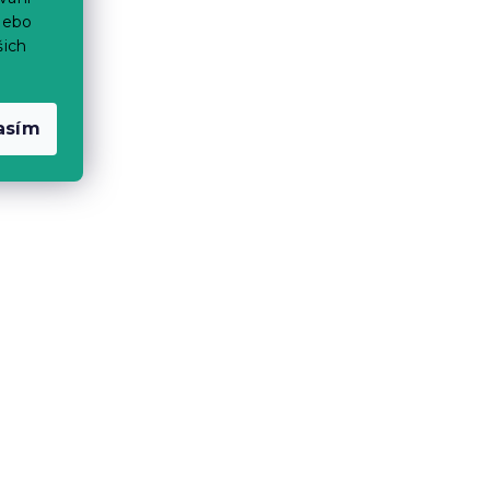
nebo
šich
asím