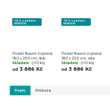
-10 % s kódem:
-10 % s kódem:
MINUS10
MINUS10
Postel Naomi zvýšená
Postel Naomi zvýšená
180 x 200 cm, dub
180 x 200 cm, olše
Skladem
(>10 ks)
Skladem
(>10 ks)
3 886 Kč
3 886 Kč
od
od
Popis
Diskuze