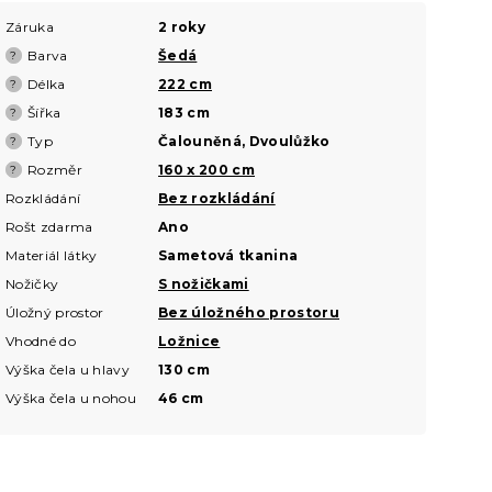
Záruka
2 roky
Barva
Šedá
?
Délka
222 cm
?
Šířka
183 cm
?
Typ
Čalouněná, Dvoulůžko
?
Rozměr
160 x 200 cm
?
Rozkládání
Bez rozkládání
Rošt zdarma
Ano
Materiál látky
Sametová tkanina
Nožičky
S nožičkami
Úložný prostor
Bez úložného prostoru
Vhodné do
Ložnice
Výška čela u hlavy
130 cm
Výška čela u nohou
46 cm