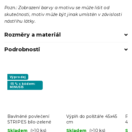
Pozn.: Zobrazení barvy a motivu se může lišit od
skutečnosti, motiv může být jinak umístěn v závislosti
nástřihu látky.
Rozměry a materiál
Podrobnosti
Výprodej
-15 % s kódem:
MINUS15
Bavlněné povlečení
Výplň do polštáře 45x45
Pol
STRIPES bílo-zelené
cm
40
Skladem
(>10 ks)
Skladem
(>10 ks)
Sk