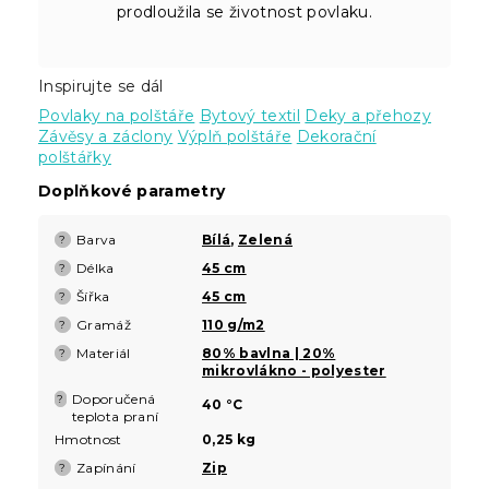
prodloužila se životnost povlaku.
Inspirujte se dál
Povlaky na polštáře
Bytový textil
Deky a přehozy
Závěsy a záclony
Výplň polštáře
Dekorační
polštářky
Doplňkové parametry
Barva
Bílá
,
Zelená
?
Délka
45 cm
?
Šířka
45 cm
?
Gramáž
110 g/m2
?
Materiál
80% bavlna | 20%
?
mikrovlákno - polyester
Doporučená
?
40 °C
teplota praní
Hmotnost
0,25 kg
Zapínání
Zip
?