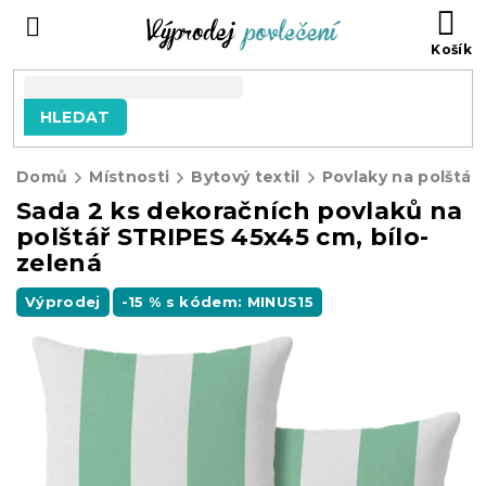
Přejít
NÁ
na
KO
obsah
HLEDAT
Domů
Místnosti
Bytový textil
Povlaky na polštář
Sada 2 ks dekoračních povlaků na
polštář STRIPES 45x45 cm, bílo-
zelená
Výprodej
-15 % s kódem: MINUS15