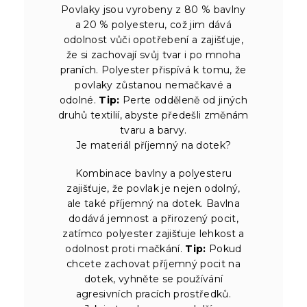
Povlaky jsou vyrobeny z 80 % bavlny
a 20 % polyesteru, což jim dává
odolnost vůči opotřebení a zajišťuje,
že si zachovají svůj tvar i po mnoha
praních. Polyester přispívá k tomu, že
povlaky zůstanou nemačkavé a
odolné.
Tip:
Perte odděleně od jiných
druhů textilií, abyste předešli změnám
tvaru a barvy.
Je materiál příjemný na dotek?
Kombinace bavlny a polyesteru
zajišťuje, že povlak je nejen odolný,
ale také příjemný na dotek. Bavlna
dodává jemnost a přirozený pocit,
zatímco polyester zajišťuje lehkost a
odolnost proti mačkání.
Tip:
Pokud
chcete zachovat příjemný pocit na
dotek, vyhněte se používání
agresivních pracích prostředků.