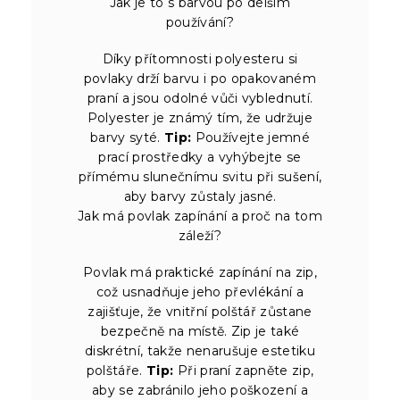
Jak je to s barvou po delším
používání?
Díky přítomnosti polyesteru si
povlaky drží barvu i po opakovaném
praní a jsou odolné vůči vyblednutí.
Polyester je známý tím, že udržuje
barvy syté.
Tip:
Používejte jemné
prací prostředky a vyhýbejte se
přímému slunečnímu svitu při sušení,
aby barvy zůstaly jasné.
Jak má povlak zapínání a proč na tom
záleží?
Povlak má praktické zapínání na zip,
což usnadňuje jeho převlékání a
zajišťuje, že vnitřní polštář zůstane
bezpečně na místě. Zip je také
diskrétní, takže nenarušuje estetiku
polštáře.
Tip:
Při praní zapněte zip,
aby se zabránilo jeho poškození a