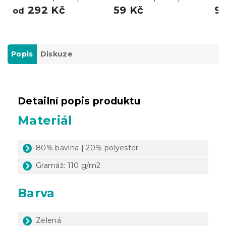
292 Kč
59 Kč
9
od
Popis
Diskuze
Detailní popis produktu
Materiál
80% bavlna | 20% polyester
Gramáž: 110 g/m2
Barva
Zelená