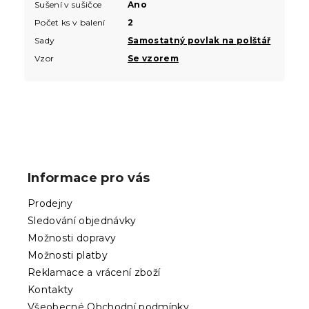
Sušení v sušičce
Ano
Počet ks v balení
2
Sady
Samostatný povlak na polštář
Vzor
Se vzorem
Z
á
p
Informace pro vás
a
t
Prodejny
í
Sledování objednávky
Možnosti dopravy
Možnosti platby
Reklamace a vrácení zboží
Kontakty
Všeobecné Obchodní podmínky