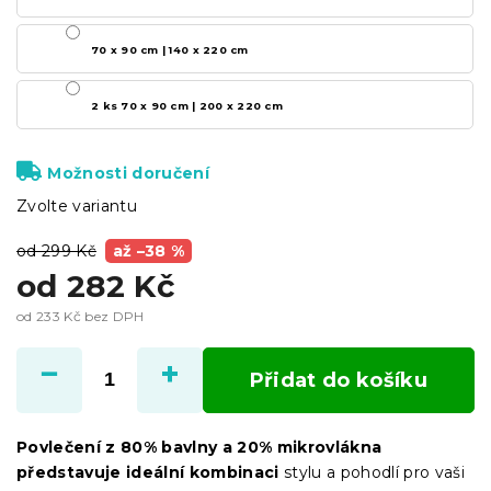
70 x 90 cm | 140 x 220 cm
2 ks 70 x 90 cm | 200 x 220 cm
Možnosti doručení
Zvolte variantu
od 299 Kč
až –38 %
od
282 Kč
od
233 Kč
bez DPH
Měrná
cena:
Přidat do košíku
Povlečení z 80% bavlny a 20% mikrovlákna
představuje ideální kombinaci
stylu a pohodlí pro vaši