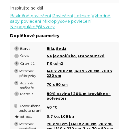
Inspirujte se dál
Bavlněné povlečení
Povlečení
Ložnice
Výhodné
sady povlečení
Mikroplyšové povlečení
Nejpopulárnější vzory
Doplňkové parametry
Barva
Bílá
,
Šedá
?
Šířka
Na jednolůžko
,
Francouzské
?
Gramáž
110 g/m2
?
Rozměr
140 x 200 cm
,
140 x 220 cm
,
200 x
?
přikrývky
220 cm
Rozměr
?
70 x 90 cm
polštáře
Materiál
80% bavlna | 20% mikrovlákno -
?
polyester
Doporučená
?
40 °C
teplota praní
Hmotnost
0,7 kg, 1,05 kg
Rozměr
70 x 90 cm | 140 x 200 cm
,
70 x 90
?
povlečení
cm | 140 x 220 cm
,
2 ks 70 x 90 cm