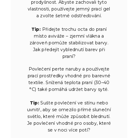
prodyšnost. Abyste zachovali tyto
vlastnosti, používejte jemný prací gel
a zvolte šetrné odstřeďování.
Tip:
Přidejte trochu octa do praní
místo aviváže – zjemní vlákna a
zároveň pomůže stabilizovat barvy.
Jak předejít vyblednutí barev při
praní?
Povlečení perte naruby a používejte
prací prostředky vhodné pro barevné
textilie. Snížená teplota praní (30–40
°C) také pomáhá udržet barvy syté.
Tip:
Sušte povlečení ve stínu nebo
uvnitř, aby se omezilo přímé sluneční
světlo, které může způsobit blednutí.
Je povlečení vhodné pro osoby, které
se v noci více potí?