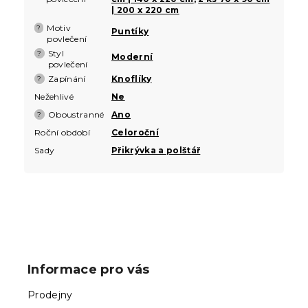
| 200 x 220 cm
Motiv
?
Puntíky
povlečení
Styl
?
Moderní
povlečení
Zapínání
Knoflíky
?
Nežehlivé
Ne
Oboustranné
Ano
?
Roční období
Celoroční
Sady
Přikrývka a polštář
Z
á
p
Informace pro vás
a
t
Prodejny
í