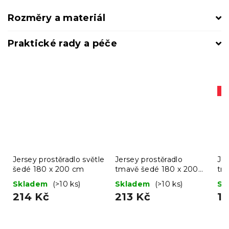
Rozměry a materiál
Praktické rady a péče
A
Jersey prostěradlo světle
Jersey prostěradlo
Jer
šedé 180 x 200 cm
tmavě šedé 180 x 200
tm
cm
c
Skladem
(>10 ks)
Skladem
(>10 ks)
Sk
214 Kč
213 Kč
11