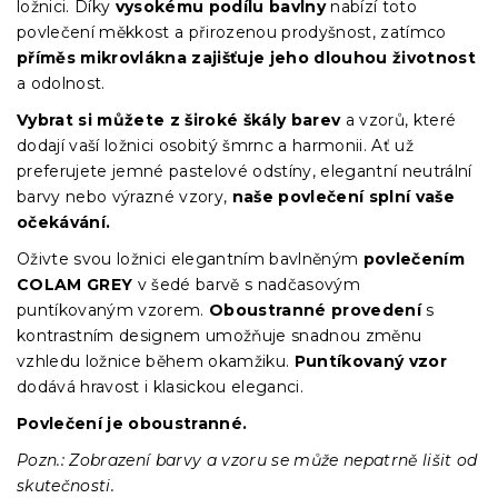
ložnici. Díky
vysokému podílu bavlny
nabízí toto
povlečení měkkost a přirozenou prodyšnost, zatímco
příměs mikrovlákna zajišťuje jeho dlouhou životnost
a odolnost.
Vybrat si můžete z široké škály barev
a vzorů, které
dodají vaší ložnici osobitý šmrnc a harmonii. Ať už
preferujete jemné pastelové odstíny, elegantní neutrální
barvy nebo výrazné vzory,
naše povlečení splní vaše
očekávání.
Oživte svou ložnici elegantním bavlněným
povlečením
COLAM GREY
v šedé barvě s nadčasovým
puntíkovaným vzorem.
Oboustranné provedení
s
kontrastním designem umožňuje snadnou změnu
vzhledu ložnice během okamžiku.
Puntíkovaný vzor
dodává hravost i klasickou eleganci.
Povlečení je oboustranné.
Pozn.: Zobrazení barvy a vzoru se může nepatrně lišit od
skutečnosti.