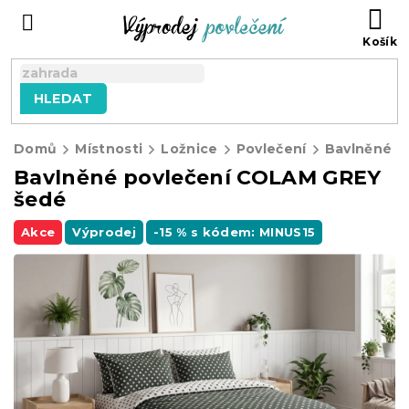
Přejít
NÁ
na
KO
obsah
HLEDAT
Domů
Místnosti
Ložnice
Povlečení
Bavlněné p
Bavlněné povlečení COLAM GREY
šedé
Akce
Výprodej
-15 % s kódem: MINUS15