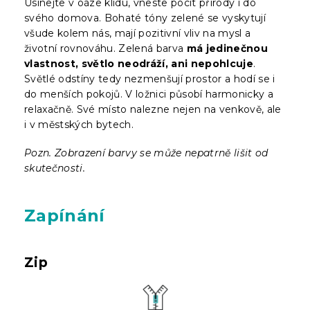
Usínejte v oáze klidu, vneste pocit přírody i do
svého domova. Bohaté tóny zelené se vyskytují
všude kolem nás, mají pozitivní vliv na mysl a
životní rovnováhu. Zelená barva
má jedinečnou
vlastnost, světlo neodráží, ani nepohlcuje
.
Světlé odstíny tedy nezmenšují prostor a hodí se i
do menších pokojů. V ložnici působí harmonicky a
relaxačně. Své místo nalezne nejen na venkově, ale
i v městských bytech.
Pozn. Zobrazení barvy se může nepatrně lišit od
skutečnosti.
Zapínání
Zip