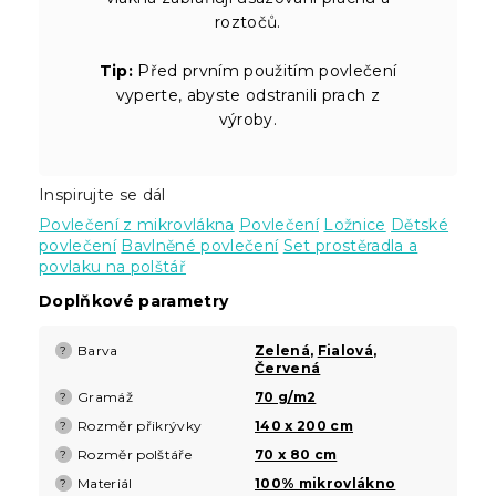
roztočů.
Tip:
Před prvním použitím povlečení
vyperte, abyste odstranili prach z
výroby.
Inspirujte se dál
Povlečení z mikrovlákna
Povlečení
Ložnice
Dětské
povlečení
Bavlněné povlečení
Set prostěradla a
povlaku na polštář
Doplňkové parametry
Barva
Zelená
,
Fialová
,
?
Červená
Gramáž
70 g/m2
?
Rozměr přikrývky
140 x 200 cm
?
Rozměr polštáře
70 x 80 cm
?
Materiál
100% mikrovlákno
?