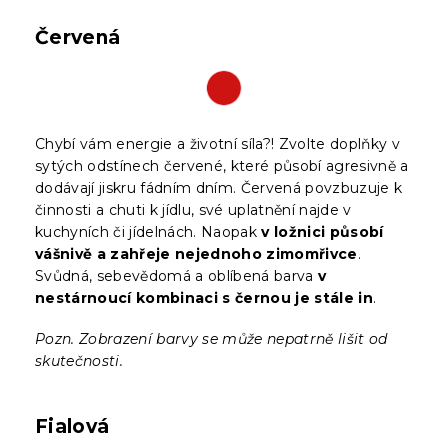
Červená
Chybí vám energie a životní síla?! Zvolte doplňky v
sytých odstínech červené, které působí agresivně a
dodávají jiskru fádním dním. Červená povzbuzuje k
činnosti a chuti k jídlu, své uplatnění najde v
kuchyních či jídelnách. Naopak
v ložnici působí
vášnivě a zahřeje nejednoho zimomřivce
.
Svůdná, sebevědomá a oblíbená barva
v
nestárnoucí kombinaci s černou je stále in
.
Pozn. Zobrazení barvy se může nepatrně lišit od
skutečnosti.
Fialová