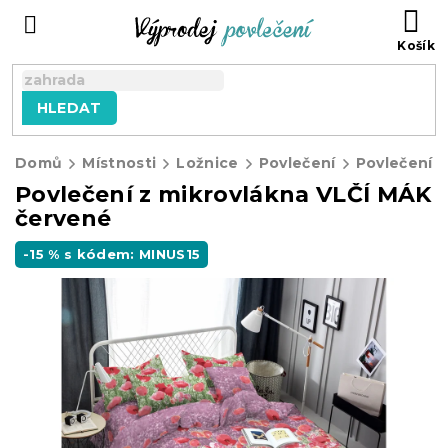
Přejít
NÁ
na
KO
obsah
HLEDAT
Domů
Místnosti
Ložnice
Povlečení
Povlečení z
Povlečení z mikrovlákna VLČÍ MÁK
červené
-15 % s kódem: MINUS15