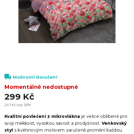
Možnosti doručení
Momentálně nedostupné
299 Kč
247 Kč bez DPH
Měrná
cena:
Kvalitní povlečení z mikrovlákna
je velice oblíbené pro
svoji měkkost, vysokou savost a prodyšnost.
Venkovský
styl
s květinovým motivem
zaručeně promění každou