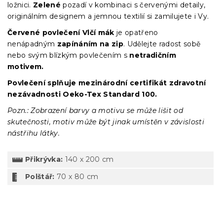
ložnici.
Zelené
pozadí v kombinaci s červenými detaily,
originálním designem a jemnou textilií si zamilujete i Vy.
Červené povlečení Vlčí mák
je opatřeno
nenápadným
zapínáním
na zip
. Udělejte radost sobě
nebo svým blízkým povlečením s
netradičním
motivem.
Povlečení splňuje mezinárodní certifikát zdravotní
nezávadnosti Oeko-Tex Standard 100.
Pozn.: Zobrazení barvy a motivu se může lišit od
skutečnosti, motiv může být jinak umístěn v závislosti
nástřihu látky.
Přikrývka:
140 x 200 cm
Polštář:
70 x 80 cm