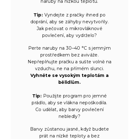
naruby na nízkou teplotu.
Tip:
Vyndejte z pračky ihned po
doprání, aby se záhyby nevytvořily.
Jak pečovat o mikrovláknové
povlečení, aby vydrželo?
Perte naruby na 30–40 °C s jemným
prostředkem bez aviváže.
Nepřeplňujte pračku a sušte volně na
vzduchu, ne na přímém slunci.
Vyhněte se vysokým teplotám a
bělidlům.
Tip:
Použijte program pro jemné
prádlo, aby se vlákna nepoškodila.
Co udělat, aby barvy povlečení
nebledly?
Barvy zůstanou jasné, když budete
prát na nízké teploty a bez