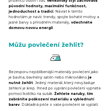
prstenců osloví i vás.
Venkovský styl zachovává
původní hodnoty, maximální funkčnost,
jednoduchost a tradici
. Návrat k těmto
hodnotám je navíc trendy, spojte bohaté motivy a
jasné barvy s přírodními materiály,
vdechněte
domovu novou energii
.
Můžu povlečení žehlit?
Bezesporu nejoblíbenější materiály povlečení jako
je bavlna, bavlněný satén nebo mikrovlákno
je
nutné žehlit
. Jediný materiál, který nevyžaduje
žehlení je krep. Ihned po vyprání povlečení vypněte
pomocí kolíčků na sušák.
Žehlete naruby, tím
zabráníte poškození materiálu a vyblednutí
barev
. Důkladná péče o vaše povlečení se vyplatí.