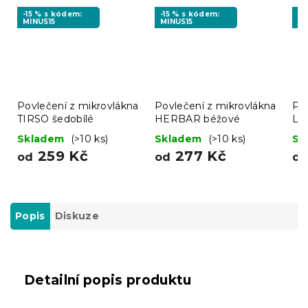
-15 % s kódem:
-15 % s kódem:
-1
MINUS15
MINUS15
MI
Povlečení z mikrovlákna
Povlečení z mikrovlákna
Po
TIRSO šedobílé
HERBAR béžové
LI
ze
Skladem
(>10 ks)
Skladem
(>10 ks)
Sk
259 Kč
277 Kč
od
od
o
Popis
Diskuze
Detailní popis produktu