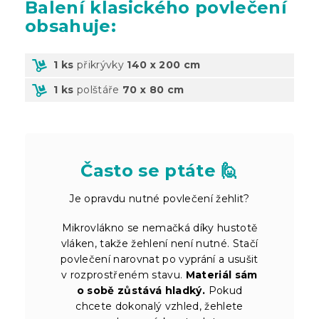
Balení
klasického povlečení
obsahuje:
1 ks
přikrývky
140 x 200 cm
1 ks
polštáře
70 x 80 cm
Často se ptáte 🙋
Je opravdu nutné povlečení žehlit?
Mikrovlákno se nemačká díky hustotě
vláken, takže žehlení není nutné. Stačí
povlečení narovnat po vyprání a usušit
v rozprostřeném stavu.
Materiál sám
o sobě zůstává hladký.
Pokud
chcete dokonalý vzhled, žehlete