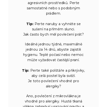
agresivních prostředků. Perte
samostatně nebo s podobným
prádlem.
Tip:
Perte naruby a vyhněte se
sušení na přímém slunci.
Jak často bych měl povlečení prát?
Ideálně jednou týdně, maximálně
jednou za 14 dnů, abyste zajistili
hygienu. Teplé počasí nebo nemoc
může vyžadovat častější praní.
Tip:
Perte také polštáře a přikrývky,
aby celá postel byla svěží.
Je toto povlečení vhodné pro
alergiky?
Ano, povlečení z mikrovlákna je
vhodné pro alergiky. Hustě tkaná
vlákna zabraňují usazování prachu a