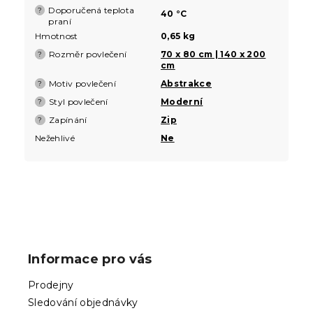
Doporučená teplota
?
40 °C
praní
Hmotnost
0,65 kg
Rozměr povlečení
70 x 80 cm | 140 x 200
?
cm
Motiv povlečení
Abstrakce
?
Styl povlečení
Moderní
?
Zapínání
Zip
?
Nežehlivé
Ne
Z
á
p
Informace pro vás
a
t
Prodejny
í
Sledování objednávky