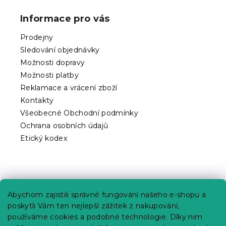
á
p
Informace pro vás
a
t
Prodejny
í
Sledování objednávky
Možnosti dopravy
Možnosti platby
Reklamace a vrácení zboží
Kontakty
Všeobecné Obchodní podmínky
Ochrana osobních údajů
Etický kodex
Praktické informace
Abychom zajistili správné fungování našeho e-shopu a
Kariéra
poskytli Vám ten nejlepší zážitek z nakupování,
používáme cookies a podobné technologie. Díky nim
Poptávky a B2B spolupráce