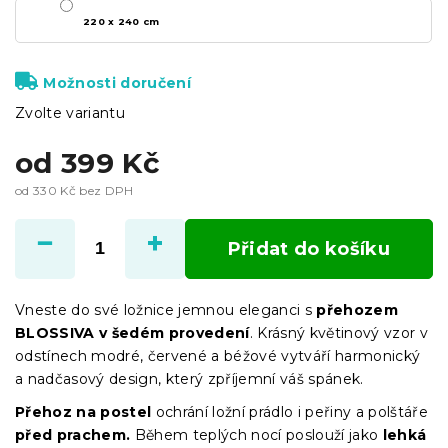
220 x 240 cm
Možnosti doručení
Zvolte variantu
od
399 Kč
od
330 Kč
bez DPH
Měrná
cena:
Přidat do košíku
Vneste do své ložnice jemnou eleganci s
přehozem
BLOSSIVA v šedém provedení
. Krásný květinový vzor v
odstínech modré, červené a béžové vytváří harmonický
a nadčasový design, který zpříjemní váš spánek.
Přehoz na postel
ochrání ložní prádlo i peřiny a polštáře
před prachem.
Během teplých nocí poslouží jako
lehká