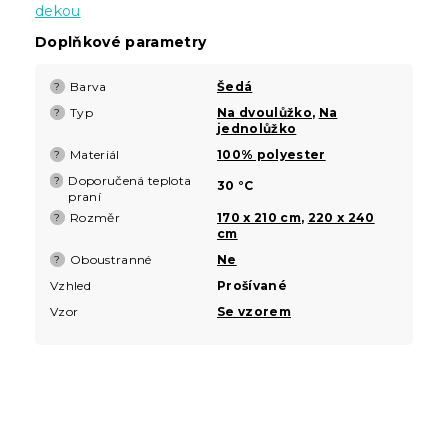
dekou
Doplňkové parametry
Barva
Šedá
?
Typ
Na dvoulůžko
,
Na
?
jednolůžko
Materiál
100% polyester
?
Doporučená teplota
?
30 °C
praní
Rozměr
170 x 210 cm
,
220 x 240
?
cm
Oboustranné
Ne
?
Vzhled
Prošívané
Vzor
Se vzorem
Z