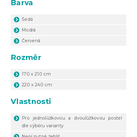
Barva
Šedá
Modrá
Červená
Rozměr
170 x 210 cm
220 x 240 cm
Vlastnosti
Pro jednolůžkovou a dvoulůžkovou postel
dle výběru varianty
Není nutné žehlit