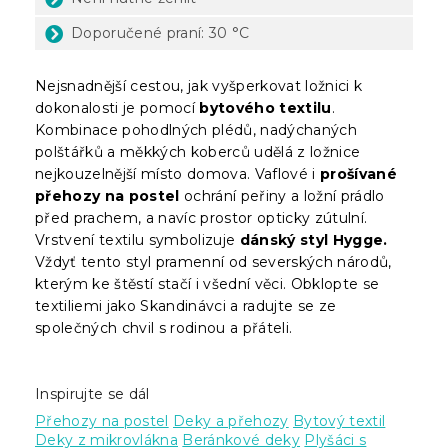
Doporučené praní: 30 °C
Nejsnadnější cestou, jak vyšperkovat ložnici k
dokonalosti je pomocí
bytového textilu
.
Kombinace pohodlných plédů, nadýchaných
polštářků a měkkých koberců udělá z ložnice
nejkouzelnější místo domova. Vaflové i
prošívané
přehozy na postel
ochrání peřiny a ložní prádlo
před prachem, a navíc prostor opticky zútulní.
Vrstvení textilu symbolizuje
dánský styl Hygge.
Vždyť tento styl pramenní od severských národů,
kterým ke štěstí stačí i všední věci. Obklopte se
textiliemi jako Skandinávci a radujte se ze
společných chvil s rodinou a přáteli.
Inspirujte se dál
Přehozy na postel
Deky a přehozy
Bytový textil
Deky z mikrovlákna
Beránkové deky
Plyšáci s