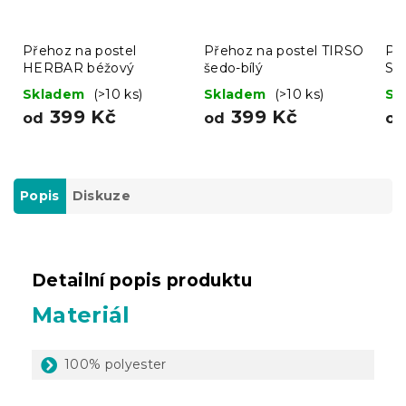
Přehoz na postel
Přehoz na postel TIRSO
Př
HERBAR béžový
šedo-bílý
SN
PE
Skladem
(>10 ks)
Skladem
(>10 ks)
Sk
399 Kč
399 Kč
od
od
o
Popis
Diskuze
Detailní popis produktu
Materiál
100% polyester