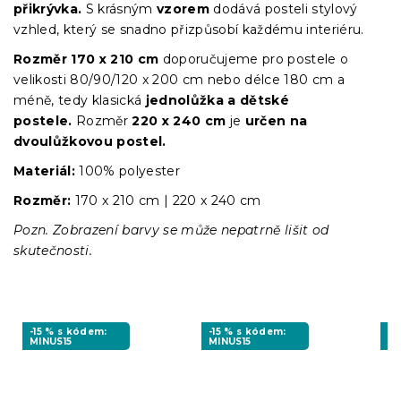
přikrývka.
S krásným
vzorem
dodává posteli stylový
vzhled, který se snadno přizpůsobí každému interiéru.
Rozměr
170 x 210 cm
doporučujeme pro postele o
velikosti 80/90/120 x 200 cm nebo délce 180 cm a
méně, tedy klasická
jednolůžka a dětské
postele.
Rozměr
220 x 240 cm
je
určen na
dvoulůžkovou postel.
Materiál:
100% polyester
Rozměr:
170 x 210 cm | 220 x 240 cm
Pozn. Zobrazení barvy se může nepatrně lišit od
skutečnosti.
-15 % s kódem:
-15 % s kódem:
-1
MINUS15
MINUS15
MI