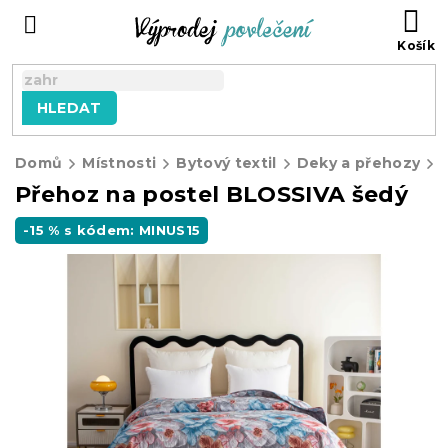
Přejít
NÁ
na
KO
obsah
HLEDAT
Domů
Místnosti
Bytový textil
Deky a přehozy
Přehoz na postel BLOSSIVA šedý
-15 % s kódem: MINUS15