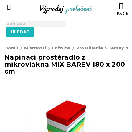
Přejít
NÁ
na
KO
obsah
HLEDAT
Domů
Místnosti
Ložnice
Prostěradla
Jersey pr
Napínací prostěradlo z
mikrovlákna MIX BAREV 180 x 200
cm