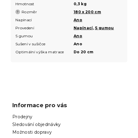
Hmotnost
0,3 kg
Rozměr
180 x 200 cm
?
Napínací
Ano
Provedení
Napínací
,
S gumou
S gumou
Ano
Sušení v sušičce
Ano
Optimální výška matrace
Do 20 cm
Z
á
p
Informace pro vás
a
t
Prodejny
í
Sledování objednávky
Možnosti dopravy