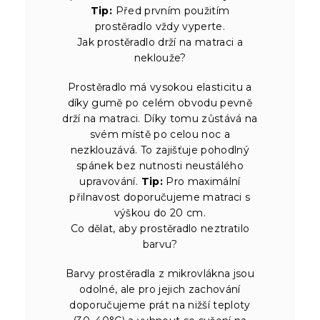
Tip:
Před prvním použitím
prostěradlo vždy vyperte.
Jak prostěradlo drží na matraci a
neklouže?
Prostěradlo má vysokou elasticitu a
díky gumě po celém obvodu pevně
drží na matraci. Díky tomu zůstává na
svém místě po celou noc a
nezklouzává. To zajišťuje pohodlný
spánek bez nutnosti neustálého
upravování.
Tip:
Pro maximální
přilnavost doporučujeme matraci s
výškou do 20 cm.
Co dělat, aby prostěradlo neztratilo
barvu?
Barvy prostěradla z mikrovlákna jsou
odolné, ale pro jejich zachování
doporučujeme prát na nižší teploty