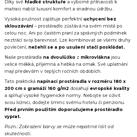
Díky své
hladké struktuře
a výborné přilnavosti k
matraci nabízí luxusní komfort a snadnou údržbu.
Vysoká pružnost zajišťuje perfektní
uchycení bez
sklouzávání
– prostěradlo zůstává na svém místě po
celou noc. Ani po častém praní za správných podmínek
neztrácí svoji barevnost. Lze kombinovat se všemi druhy
povlečení,
nežehlí se a po usušení stačí poskládat.
Naše prostěradla
na dvoulůžko
z
mikrovlákna
jsou
velice měkká, příjemná a hebká na omak. Své uplatnění
mají především v teplých ročních obdobích.
Tato praktická
napínací prostěradla
v
rozměru 180 x
200 cm s gramáží 160 g/m2
dosahují
evropské kvality
a splňují vysoké hygienické normy. Nebojte se oživit
svou ložnici, dodejte šmrnc svému hotelu či penzionu.
Před prvním použitím doporučujeme prostěradlo
vyprat.
Pozn.: Zobrazení barvy se může nepatrně lišit od
skutečnosti.