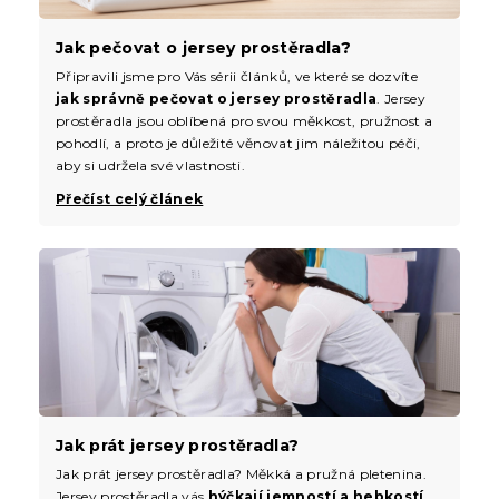
Jak pečovat o jersey prostěradla?
Připravili jsme pro Vás sérii článků, ve které se dozvíte
jak správně pečovat o jersey prostěradla
. Jersey
prostěradla jsou oblíbená pro svou měkkost, pružnost a
pohodlí, a proto je důležité věnovat jim náležitou péči,
aby si udržela své vlastnosti.
Přečíst celý článek
Jak prát jersey prostěradla?
Jak prát jersey prostěradla? Měkká a pružná pletenina.
Jersey prostěradla vás
hýčkají jemností a hebkostí
.