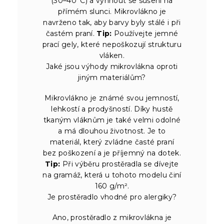
(30–40°C) a vyhnout se sušení na
přímém slunci. Mikrovlákno je
navrženo tak, aby barvy byly stálé i při
častém praní.
Tip:
Používejte jemné
prací gely, které nepoškozují strukturu
vláken.
Jaké jsou výhody mikrovlákna oproti
jiným materiálům?
Mikrovlákno je známé svou jemností,
lehkostí a prodyšností. Díky hustě
tkaným vláknům je také velmi odolné
a má dlouhou životnost. Je to
materiál, který zvládne časté praní
bez poškození a je příjemný na dotek.
Tip:
Při výběru prostěradla se dívejte
na gramáž, která u tohoto modelu činí
160 g/m².
Je prostěradlo vhodné pro alergiky?
Ano, prostěradlo z mikrovlákna je