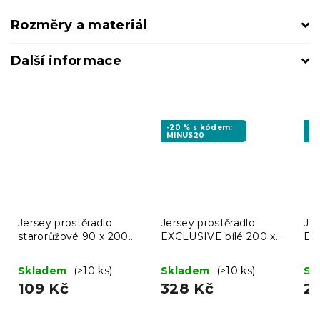
Rozměry a materiál
Další informace
-20 % s kódem:
-2
MINUS20
M
Jersey prostěradlo
Jersey prostěradlo
Jer
starorůžové 90 x 200
EXCLUSIVE bílé 200 x
EX
cm
220 cm
20
Skladem
(>10 ks)
Skladem
(>10 ks)
Sk
109 Kč
328 Kč
2