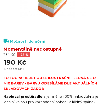
Možnosti doručení
Momentálně nedostupné
264 Kč
–28 %
190 Kč
157 Kč bez DPH
Měrná
cena:
FOTOGRAFIE JE POUZE ILUSTRAČNÍ - JEDNÁ SE O
MIX BAREV - BARVU ODESÍLÁME DLE AKTUÁLNÍCH
SKLADOVÝCH ZÁSOB
Napínací prostěradlo
z jemného 100% mikrovlákna je
ideální volbou pro každodenní pohodlí a klidný spánek.