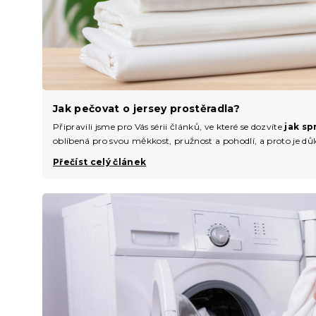
Jak pečovat o jersey prostěradla?
Připravili jsme pro Vás sérii článků, ve které se dozvíte
jak sp
oblíbená pro svou měkkost, pružnost a pohodlí, a proto je důle
Přečíst celý článek