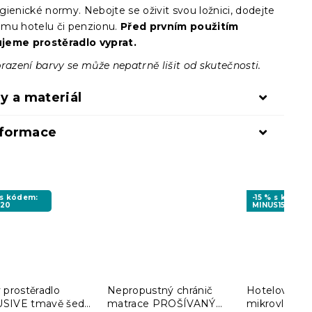
ienické normy. Nebojte se oživit svou ložnici, dodejte
mu hotelu či penzionu.
Před prvním použitím
jeme prostěradlo vyprat.
razení barvy se může nepatrně lišit od skutečnosti.
y a materiál
nformace
 s kódem:
-15 % s kódem
S20
MINUS15
 prostěradlo
Nepropustný chránič
Hotelové pov
SIVE tmavě šedé
matrace PROŠÍVANÝ
mikrovlákna