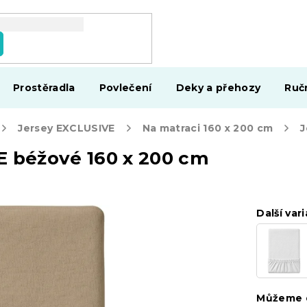
Prostěradla
Povlečení
Deky a přehozy
Ruč
Jersey EXCLUSIVE
Na matraci 160 x 200 cm
E béžové 160 x 200 cm
Další vari
Můžeme d