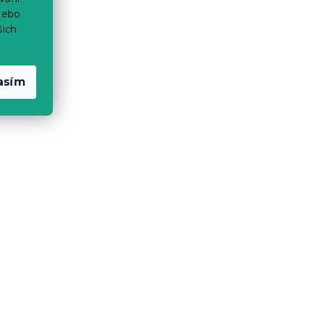
nebo
šich
asím