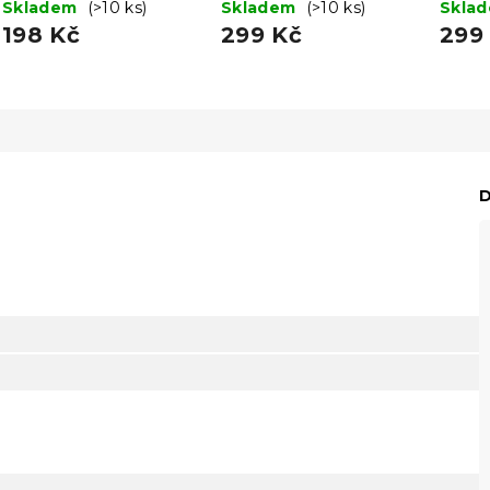
200 cm
Skladem
(>10 ks)
160 x 200 cm
Skladem
(>10 ks)
160 x
Skla
198 Kč
299 Kč
299
D