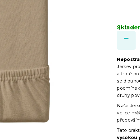
Sklad
(>10 ks)
Nepostra
Jersey pr
a froté pr
se dlouho
podmínek 
druhy pov
Naše Jers
velice mě
především
Tato prakt
vysokou 