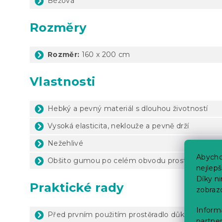
Béžová
Rozměry
Rozměr:
160 x 200 cm
Vlastnosti
Hebký a pevný materiál s dlouhou životností
Vysoká elasticita, neklouže a pevně drží
Nežehlivé
Abycho
Obšito gumou po celém obvodu prostěradla
nejlep
Díky n
Praktické rady
zobraz
Informa
Před prvním použitím prostěradlo důkladně vyp
partner