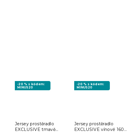
-20 % s kódem:
-20 % s kódem:
MINUS20
MINUS20
Jersey prostěradlo
Jersey prostěradlo
EXCLUSIVE tmavě
EXCLUSIVE vínové 160 x