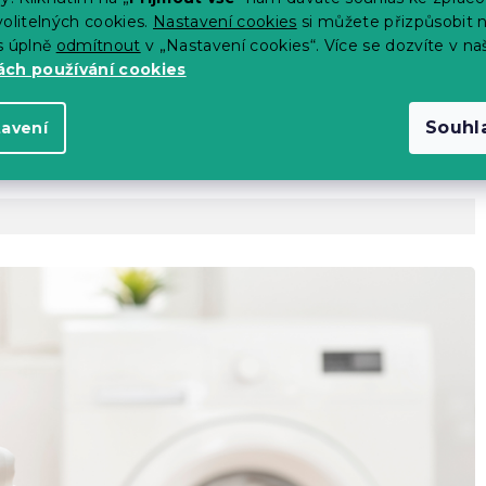
výrobce)
olitelných cookies.
Nastavení cookies
si můžete přizpůsobit 
s úplně
odmítnout
v „Nastavení cookies“. Více se dozvíte v na
 14 dní
ch používání cookies
Souhl
tavení