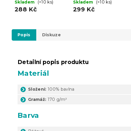
hnědé 160 x 200 cm
Skladem
(>10 ks)
200 cm
Skladem
(>10 ks)
288 Kč
299 Kč
Popis
Diskuze
Detailní popis produktu
Materiál
Složení:
100% bavlna
Gramáž:
170 g/m²
Barva