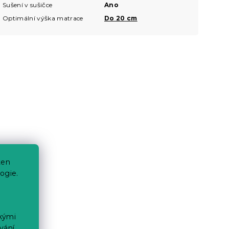
Sušení v sušičce
Ano
Optimální výška matrace
Do 20 cm
ten
ogie.
ckými
vání