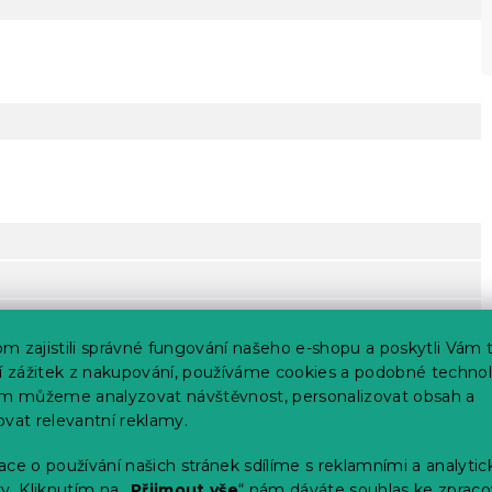
m zajistili správné fungování našeho e-shopu a poskytli Vám 
ší zážitek z nakupování, používáme cookies a podobné technol
im můžeme analyzovat návštěvnost, personalizovat obsah a
ovat relevantní reklamy.
ce o používání našich stránek sdílíme s reklamními a analyti
erte
y. Kliknutím na „
Přijmout vše
“ nám dáváte souhlas ke zpraco