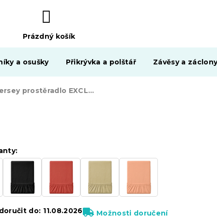
Prázdný košík
NÁKUPNÍ
KOŠÍK
níky a osušky
Přikrývka a polštář
Závěsy a záclon
Jersey prostěradlo EXCLUSIVE béžové 160 x 200 cm
anty:
oručit do:
11.08.2026
Možnosti doručení