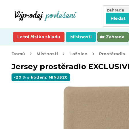
Přejít
na
obsah
Hledat
Letní čistka skladu
Místnosti
Zahrada
Domů
Místnosti
Ložnice
Prostěradla
Jersey prostěradlo EXCLUSIV
-20 % s kódem: MINUS20