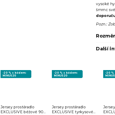
vysoké hyg
šmrnc své
doporuču
Pozn.: Zob
Rozměr
Další i
-20 % s kódem:
-20 % s kódem:
-20 %
MINUS20
MINUS20
MINU
Jersey prostěradlo
Jersey prostěradlo
Jersey
EXCLUSIVE béžové 90 x
EXCLUSIVE tyrkysové
EXCLU