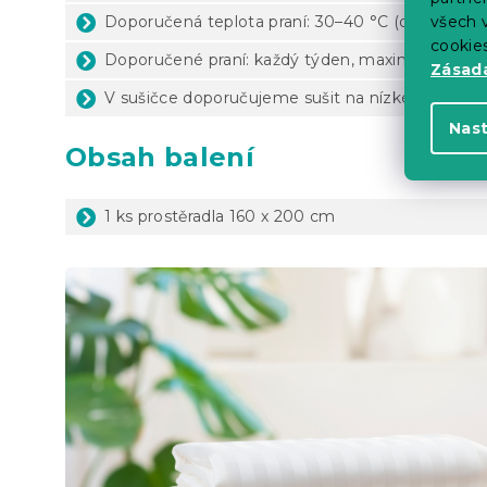
Doporučená teplota praní: 30–40 °C (dle štítku 
všech v
cookie
Doporučené praní: každý týden, maximálně 1x za
Zásadá
V sušičce doporučujeme sušit na nízké teploty
Nas
Obsah balení
1 ks prostěradla 160 x 200 cm