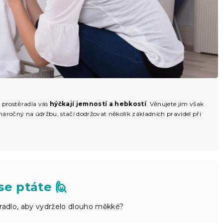
y prostěradla vás
hýčkají jemností a hebkostí
. Věnujete jim však
áročný na údržbu, stačí dodržovat několik základních pravidel při
se ptáte 🙋
radlo, aby vydrželo dlouho měkké?