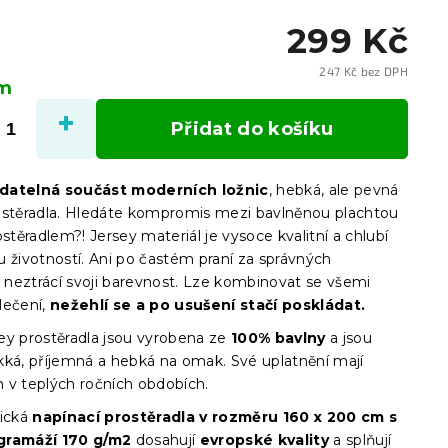
299 Kč
247 Kč bez DPH
em
Měrn
cena:
Přidat do košíku
datelná součást moderních ložnic
, hebká, ale pevná
ostěradla. Hledáte kompromis mezi bavlněnou plachtou
ostěradlem?! Jersey materiál je vysoce kvalitní a chlubí
u životností. Ani po častém praní za správných
neztrácí svoji barevnost. Lze kombinovat se všemi
lečení,
nežehlí se a po usušení stačí poskládat.
ey prostěradla jsou vyrobena ze
100% bavlny
a jsou
kká, příjemná a hebká na omak. Své uplatnění mají
 v teplých ročních obdobích.
ická
napínací prostěradla
v
rozměru 160 x 200 cm s
gramáží 170 g/m2
dosahují
evropské kvality
a splňují