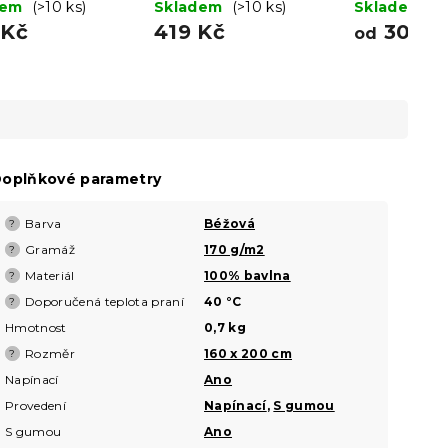
 200 cm
dem
(>10 ks)
160 x 200 cm
Skladem
(>10 ks)
šampaň - pr
Skladem
(>
 Kč
419 Kč
300 K
od
oplňkové parametry
Barva
Béžová
?
Gramáž
170 g/m2
?
Materiál
100% bavlna
?
Doporučená teplota praní
40 °C
?
Hmotnost
0,7 kg
Rozměr
160 x 200 cm
?
Napínací
Ano
Provedení
Napínací
,
S gumou
S gumou
Ano