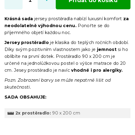
Přidat do košíku
Krásná sada
jersey prostěradla nabízí luxusní komfort
za
neodolatelně výhodnou cenu.
Ponořte se do
příjemného objetí každou noc.
Jersey prostěradlo
je klasika do teplých ročních období.
Díky svým pozitivním vlastnostem jako je
jemnost
si ho
oblíbíte na první dotek.
Prostěradlo 90 x 200 cm je
určené na jednolůžkovou postel o výšce matrace do 20
cm. Jesey prostěradlo je navíc
vhodné i pro alergiky.
Pozn. Zobrazení barvy se může nepatrně lišit od
skutečnosti.
SADA OBSAHUJE:
2x prostěradlo:
90 x 200 cm