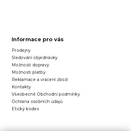
Z
á
p
Informace pro vás
a
t
Prodejny
í
Sledování objednávky
Možnosti dopravy
Možnosti platby
Reklamace a vrácení zboží
Kontakty
Všeobecné Obchodní podmínky
Ochrana osobních údajů
Etický kodex