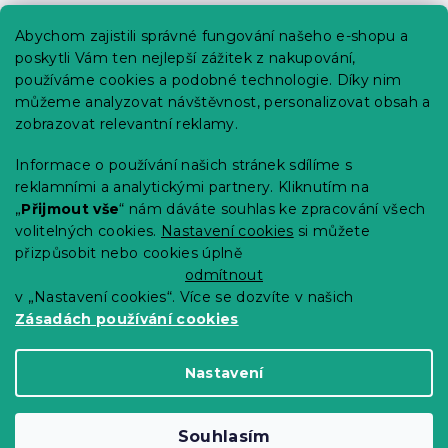
Praktické informace
Abychom zajistili správné fungování našeho e-shopu a
Kariéra
poskytli Vám ten nejlepší zážitek z nakupování,
používáme cookies a podobné technologie. Díky nim
Poptávky a B2B spolupráce
můžeme analyzovat návštěvnost, personalizovat obsah a
zobrazovat relevantní reklamy.
Proč se u nás registrovat?
Věrnostní program - Sleva až 10 %
Informace o používání našich stránek sdílíme s
reklamními a analytickými partnery. Kliknutím na
Návody
„
Přijmout vše
“ nám dáváte souhlas ke zpracování všech
Tabulky velikostí
volitelných cookies.
Nastavení cookies
si můžete
přizpůsobit nebo cookies úplně
Blog
odmítnout
v „Nastavení cookies“. Více se dozvíte v našich
Zásadách používání cookies
Vytvořil Shoptet Premium
Nastavení
Copyright 2026
Výprodej povlečení
. Všechna
Souhlasím
práva vyhrazena.
Upravit nastavení cookies