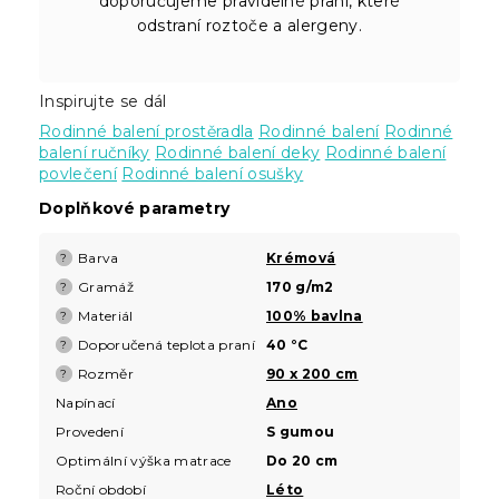
doporučujeme pravidelné praní, které
odstraní roztoče a alergeny.
Inspirujte se dál
Rodinné balení prostěradla
Rodinné balení
Rodinné
balení ručníky
Rodinné balení deky
Rodinné balení
povlečení
Rodinné balení osušky
Doplňkové parametry
Barva
Krémová
?
Gramáž
170 g/m2
?
Materiál
100% bavlna
?
Doporučená teplota praní
40 °C
?
Rozměr
90 x 200 cm
?
Napínací
Ano
Provedení
S gumou
Optimální výška matrace
Do 20 cm
Roční období
Léto