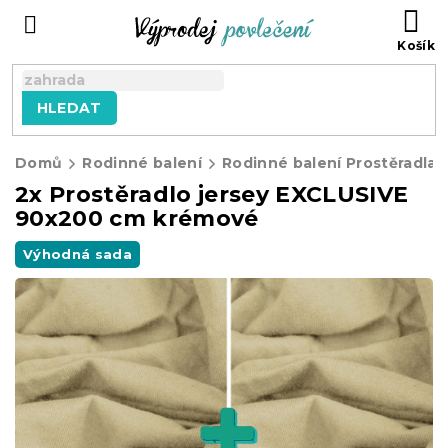
Přejít
NÁ
na
KO
obsah
HLEDAT
Domů
Rodinné balení
Rodinné balení Prostěradla
2x Prostěradlo jersey EXCLUSIVE
90x200 cm krémové
Výhodná sada