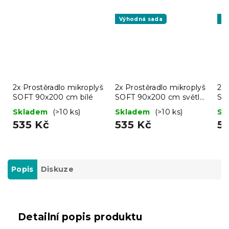
Výhodná sada
Vý
2x Prostěradlo mikroplyš
2x Prostěradlo mikroplyš
2x 
SOFT 90x200 cm bílé
SOFT 90x200 cm světle
SO
šedé
še
Skladem
(>10 ks)
Skladem
(>10 ks)
Sk
535 Kč
535 Kč
5
Popis
Diskuze
Detailní popis produktu