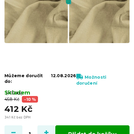
Můžeme doručit
12.08.2026
Možnosti
do:
doručení
Skladem
(>10 ks)
458 Kč
–10 %
412 Kč
341 Kč bez DPH
Měrná
cena: