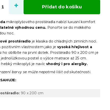
cena:
Přidat do košíku
ada
mikroplyšového prostěradla nabízí luxusní komfort
latelně výhodnou cenu.
Ponořte se do měkkého
dou noc.
šové prostěradlo
je klasika do chladných zimních nocí.
 pozitivním vlastnostem jako je
vysoká hřejivost a
si ho oblíbíte na první dotek. Prostěradlo 90 x 200 cm je
 jednolůžkovou postel o výšce matrace až 25 cm.
hebký mikroplyš je navíc
vhodný i pro alergiky.
razení barvy se může nepatrně lišit od skutečnosti.
SAHUJE:
rostěradlo:
90 x 200 cm