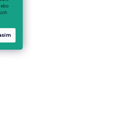
nebo
šich
asím