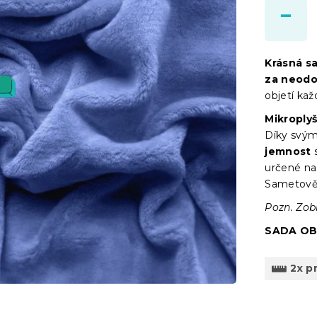
Krásná s
za neodo
objetí kaž
Mikroply
Díky svým
jemnost
určené na
Sametově 
Pozn. Zob
SADA OB
2x p