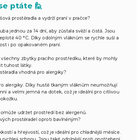
se ptáte 🙋
ová prostěradla a vydrží praní v pračce?
uba jednou za 14 dní, aby zůstala svěží a čistá. Jsou
 teplotě 40 °C. Díky odolným vláknům se rychle suší a
nost i po opakovaném praní.
i všechny zbytky pracího prostředku, které by mohly
t tuhost látky.
stěradla vhodná pro alergiky?
pro alergiky. Díky hustě tkaným vláknům neumožňují
ní a velmi jemná na dotek, což je ideální pro citlivou
pokožku.
 pomůže udržet prostředí bez alergenů.
vých prostěradel oproti bavlněným?
tí a hřejivostí, což je ideální pro chladnější měsíce.
rychleji schnou. Jsou také odolnější proti opotřebení