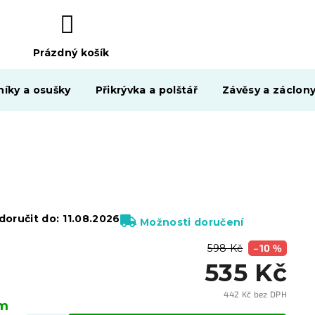
Prázdný košík
NÁKUPNÍ
KOŠÍK
níky a osušky
Přikrývka a polštář
Závěsy a záclon
oručit do:
11.08.2026
Možnosti doručení
598 Kč
–10 %
535 Kč
442 Kč bez DPH
em
Měrn