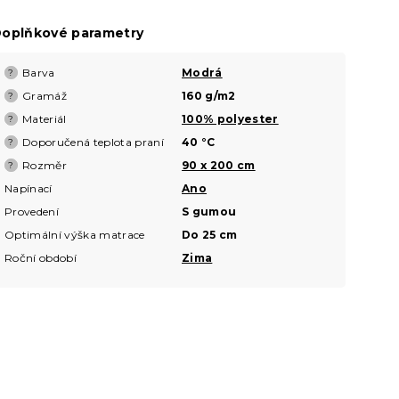
oplňkové parametry
Barva
Modrá
?
Gramáž
160 g/m2
?
Materiál
100% polyester
?
Doporučená teplota praní
40 °C
?
Rozměr
90 x 200 cm
?
Napínací
Ano
Provedení
S gumou
Optimální výška matrace
Do 25 cm
Roční období
Zima