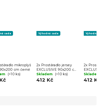
ná sada
Výhodná sada
Výhodná sada
stěradlo mikroplyš
2x Prostěradlo jersey
2x Prostěradl
90x200 cm černé
EXCLUSIVE 90x200 cm
EXCLUSIVE 
dem
(>10 ks)
krémové
Skladem
(>10 ks)
tmavě šedé
Skladem
(>
 Kč
412 Kč
412 Kč