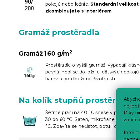
pokojů nebo ložnic.
Standardní velikos
zkombinujete s interiérem
.
Gramáž prostěradla
2
Gramáž 160 g/m
Prostěradla o vyšší gramáži vypadají krásn
pevná, hodí se do ložnic, dětských pokojů 
barev a prodloužené životnosti.
Na kolik stupňů prostěradlo 
Abycho
nejlep
Šetrné praní na 40 °C snese v podstatě kaž
Díky n
30 do 60 °C. Satén, mikroflanel, froté, je
zobraz
°C. Zbavíte se nečistot, potu i odumřelýc
Informa
partner