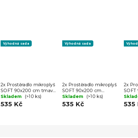
Výhodná sada
Výhodná sada
Výhod
2x Prostěradlo mikroplyš
2x Prostěradlo mikroplyš
2x Pro
SOFT 90x200 cm tmavě
SOFT 90x200 cm
SOFT 
šedé
Skladem
(>10 ks)
růžové
Skladem
(>10 ks)
Skla
535 Kč
535 Kč
535