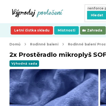
Přejít
na
obsah
Hledat
Letní čistka skladu
Místnosti
Zahrada
Domů
Rodinné balení
Rodinné balení Pros
2x Prostěradlo mikroplyš S
Výhodná sada