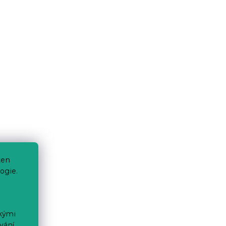
ten
ogie.
ckými
vání