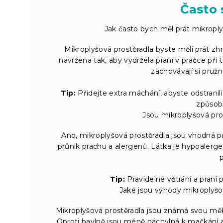
Často 
Jak často bych měl prát mikroplyš
Mikroplyšová prostěradla byste měli prát zhr
navržena tak, aby vydržela praní v pračce při
zachovávají si pruž
Tip:
Přidejte extra máchání, abyste odstranil
způsobi
Jsou mikroplyšová pro
Ano, mikroplyšová prostěradla jsou vhodná 
průnik prachu a alergenů. Látka je hypoalergen
Tip:
Pravidelné větrání a praní
Jaké jsou výhody mikroplyšo
Mikroplyšová prostěradla jsou známá svou měkkos
Oproti bavlně jsou méně náchylná k mačkání a 