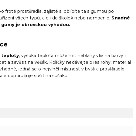
 froté prostěradla, zajisté si oblíbíte ta s gumou po
ařízení všech typů, ale i do školek nebo nemocnic.
Snadné
 gumy je obrovskou výhodou.
čce
 teploty
, vysoká teplota může mít neblahý vliv na barvy i
epat a zavěsit na věšák. Kolíčky nedávejte přes rohy, materiál
hodné, jedná se o nejvlhčí místnost v bytě a prostěradlo
ale doporučuje sušit na sušáku.