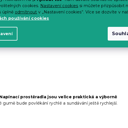
olitelných cookies.
Nastavení cookies
si můžete přizpůsobit 
s úplně
odmítnout
v „Nastavení cookies“. Více se dozvíte v na
ch používání cookies
Souhl
tavení
í ložního prádla by tedy mělo být pravidelné. Obecné
ících, u lidí s vyšší potivostí nebo nemocných se doporučuje
Napínací prostěradla jsou velice praktická a výborně
té gumě bude povlékání rychlé a sundávání ještě rychlejší.