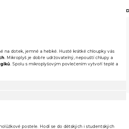
D
mné na dotek, jemné a hebké. Husté krátké chloupky vás
ích
. Mikroplyš je dobře udržovatelný, nepouští chlupy a
rgiků
. Spolu s mikroplyšovým povlečením vytvoří teplé a
dnolůžkové postele. Hodí se do dětských i studentských