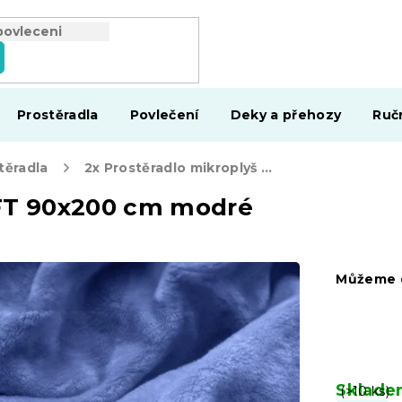
Prostěradla
Povlečení
Deky a přehozy
Ruč
těradla
2x Prostěradlo mikroplyš SOFT 90x200 cm modré
OFT 90x200 cm modré
Můžeme d
Sklad
(>10 ks)