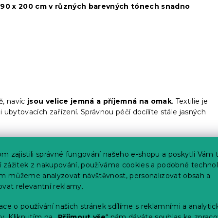
t 90 x 200 cm v různých barevných tónech snadno
ě, navíc
jsou velice jemná a příjemná na omak
. Textilie je
i ubytovacích zařízení. Správnou péčí docílíte stále jasných
prát?
m zajistili správné fungování našeho e-shopu a poskytli Vám 
ší zážitek z nakupování, používáme cookies a podobné technol
dý materiál. Ložní prádlo se nejčastěji pere při teplotách od
im můžeme analyzovat návštěvnost, personalizovat obsah a
rsey nebo krep je možné prát na nižší teplotu, ideálně tedy 40
ovat relevantní reklamy.
h buněk.
ce o používání našich stránek sdílíme s reklamními a analyti
y. Kliknutím na „
Přijmout vše
“ nám dáváte souhlas ke zpraco