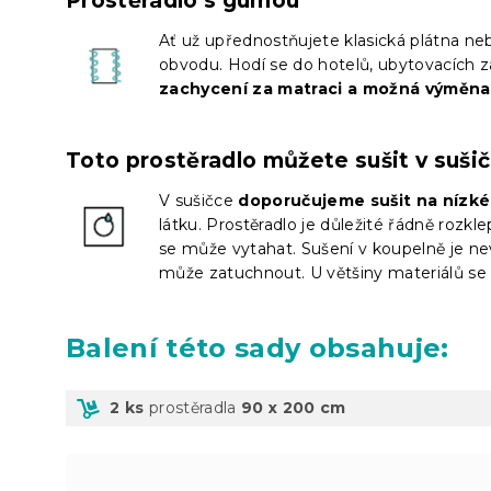
Prostěradlo s gumou
Ať už upřednostňujete klasická plátna nebo
obvodu. Hodí se do hotelů, ubytovacích z
zachycení za matraci a možná výměna
Toto prostěradlo můžete sušit v suši
V sušičce
doporučujeme sušit na nízké
látku. Prostěradlo je důležité řádně rozkl
se může vytahat. Sušení v koupelně je nev
může zatuchnout. U většiny materiálů se 
Balení
této sady obsahuje:
2 ks
prostěradla
90 x 200 cm