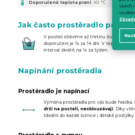
Doporučená teplota praní
: 40 °C
všech v
cookie
Zásadá
Jak často prostěradlo prát?
Nas
V posteli strávíme až třetinu života. Pran
doporučení je 1x za 14 dní. V teplých měs
interval zkrátit na 1x za týden.
Napínání prostěradla
Prostěradlo je napínací
Výměna prostěradla pro vás bude hračka.
drží na posteli, nesklouzávají
. Díky vši
Ideální do každé ložnice i dětské postýlky.