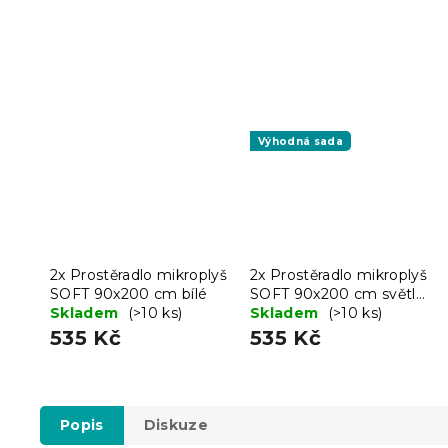
Výhodná sada
2x Prostěradlo mikroplyš
2x Prostěradlo mikroplyš
SOFT 90x200 cm bílé
SOFT 90x200 cm světle
Skladem
(>10 ks)
šedé
Skladem
(>10 ks)
535 Kč
535 Kč
Popis
Diskuze