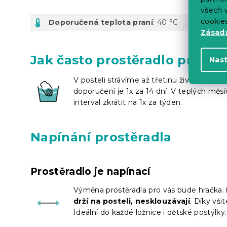
všech v
cookie
Doporučená teplota praní
: 40 °C
Zásadá
Jak často prostěradlo prát?
Nas
V posteli strávíme až třetinu života. Pran
doporučení je 1x za 14 dní. V teplých měs
interval zkrátit na 1x za týden.
Napínání prostěradla
Prostěradlo je napínací
Výměna prostěradla pro vás bude hračka.
drží na posteli, nesklouzávají
. Díky vši
Ideální do každé ložnice i dětské postýlky.