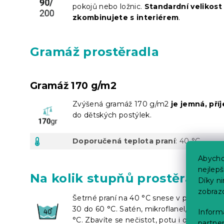
pokojů nebo ložnic.
Standardní velikos
zkombinujete s interiérem
.
Gramáž prostěradla
Gramáž 170 g/m2
Zvýšená gramáž 170 g/m2
je jemná, pří
do dětských postýlek.
Doporučená teplota praní
: 40 °C
Abycho
nejlep
Na kolik stupňů prostěradlo 
Díky n
zobraz
Šetrné praní na 40 °C snese v podstatě kaž
30 do 60 °C. Satén, mikroflanel, froté, je
Informa
°C. Zbavíte se nečistot, potu i odumřelýc
partner