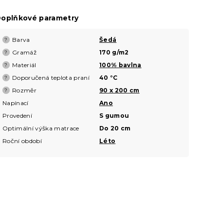
oplňkové parametry
Barva
Šedá
?
Gramáž
170 g/m2
?
Materiál
100% bavlna
?
Doporučená teplota praní
40 °C
?
Rozměr
90 x 200 cm
?
Napínací
Ano
Provedení
S gumou
Optimální výška matrace
Do 20 cm
Roční období
Léto