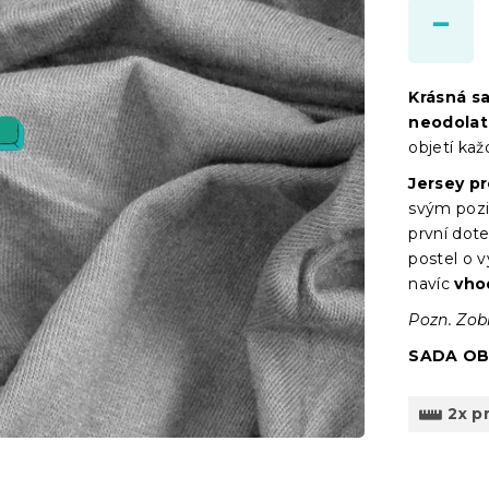
Krásná s
neodolat
objetí kaž
Jersey p
svým pozi
první dote
postel o 
navíc
vho
Pozn. Zob
SADA OB
2x p