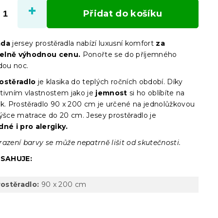
cena:
Přidat do košíku
ada
jersey prostěradla nabízí luxusní komfort
za
elně výhodnou cenu.
Ponořte se do příjemného
dou noc.
rostěradlo
je klasika do teplých ročních období. Díky
tivním vlastnostem jako je
jemnost
si ho oblíbíte na
k.
Prostěradlo 90 x 200 cm je určené na jednolůžkovou
výšce matrace do 20 cm. Jesey prostěradlo je
dné i pro alergiky.
razení barvy se může nepatrně lišit od skutečnosti.
SAHUJE:
rostěradlo:
90 x 200 cm