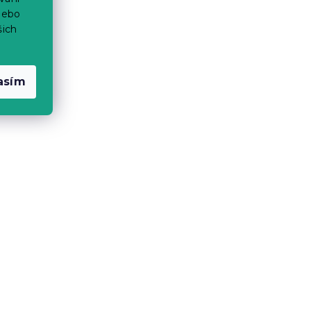
nebo
šich
asím