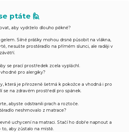
se ptáte 🙋
ovat, aby vydrželo dlouho pěkné?
gelem. Silné prášky mohou drsně působit na vlákna,
té, nesušte prostěradlo na přímém slunci, ale raději v
závětří.
y se prací prostředek zcela vypláchl.
 vhodné pro alergiky?
, která je přirozeně šetrná k pokožce a vhodná i pro
dílí se na zdravém prostředí pro spánek.
te, abyste odstranili prach a roztoče.
stěradlo neshrnovalo z matrace?
pevné uchycení na matraci. Stačí ho dobře napnout a
to, aby zůstalo na místě.