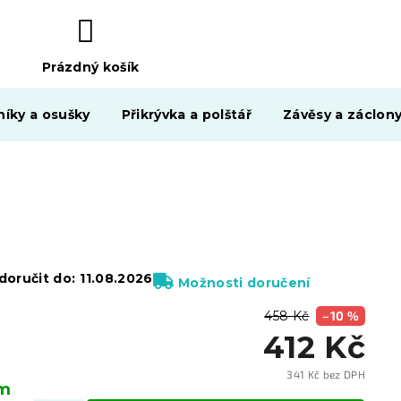
Prázdný košík
NÁKUPNÍ
KOŠÍK
níky a osušky
Přikrývka a polštář
Závěsy a záclon
oručit do:
11.08.2026
Možnosti doručení
458 Kč
–10 %
412 Kč
341 Kč bez DPH
em
Měrn