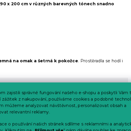
t 90 x 200 cm v různých barevných tónech snadno
jemná na omak a šetrná k pokožce
. Prostěradla se hodí i
m zajistili správné fungování našeho e-shopu a poskytli Vám 
ší zážitek z nakupování, používáme cookies a podobné technol
prát?
im můžeme analyzovat návštěvnost, personalizovat obsah a
ovat relevantní reklamy.
dý materiál. Ložní prádlo se nejčastěji pere při teplotách od
rsey nebo krep je možné prát na nižší teplotu, ideálně tedy 40
ce o používání našich stránek sdílíme s reklamními a analyti
h buněk.
y. Kliknutím na „
Přijmout vše
“ nám dáváte souhlas ke zpraco