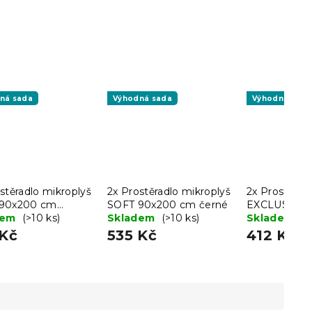
ná sada
Výhodná sada
Výhodná sada
stěradlo mikroplyš
2x Prostěradlo mikroplyš
2x Prostěradl
90x200 cm
SOFT 90x200 cm černé
EXCLUSIVE 
é
dem
(>10 ks)
Skladem
(>10 ks)
krémové
Skladem
(>
 Kč
535 Kč
412 Kč