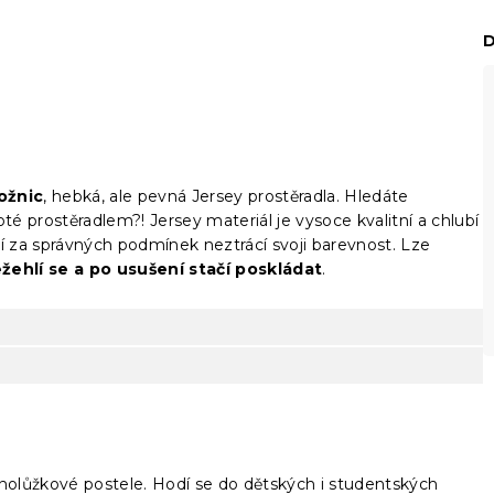
D
ožnic
, hebká, ale pevná Jersey prostěradla. Hledáte
 prostěradlem?! Jersey materiál je vysoce kvalitní a chlubí
í za správných podmínek neztrácí svoji barevnost. Lze
žehlí se a po usušení stačí poskládat
.
dnolůžkové postele. Hodí se do dětských i studentských