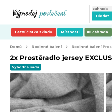
Přejít
na
obsah
Hledat
Letní čistka skladu
Místnosti
Zahrada
Domů
Rodinné balení
Rodinné balení Pros
2x Prostěradlo jersey EXCLU
Výhodná sada