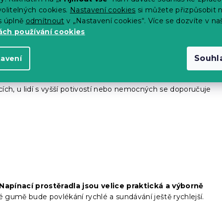
olitelných cookies.
Nastavení cookies
si můžete přizpůsobit 
s úplně
odmítnout
v „Nastavení cookies“. Více se dozvíte v na
ch používání cookies
Souhl
tavení
í ložního prádla by tedy mělo být pravidelné. Obecné
ících, u lidí s vyšší potivostí nebo nemocných se doporučuje
Napínací prostěradla jsou velice praktická a výborně
té gumě bude povlékání rychlé a sundávání ještě rychlejší.