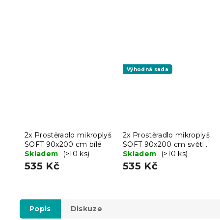
Výhodná sada
2x Prostěradlo mikroplyš
2x Prostěradlo mikroplyš
SOFT 90x200 cm bílé
SOFT 90x200 cm světle
Skladem
(>10 ks)
šedé
Skladem
(>10 ks)
535 Kč
535 Kč
Popis
Diskuze