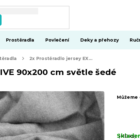
Prostěradla
Povlečení
Deky a přehozy
Ruč
těradla
2x Prostěradlo jersey EXCLUSIVE 90x200 cm světle šedé
SIVE 90x200 cm světle šedé
Můžeme d
Sklad
(>10 ks)