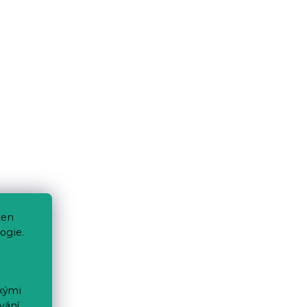
ten
ogie.
ckými
vání