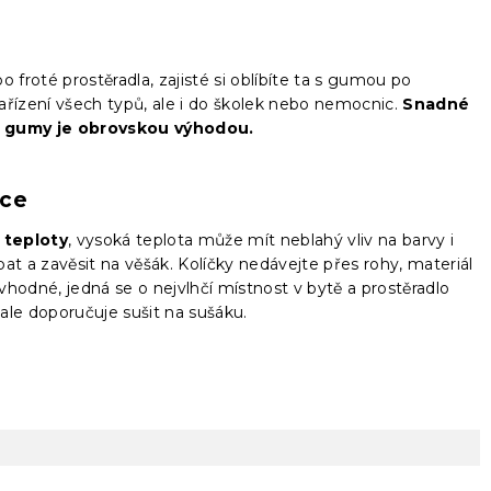
 froté prostěradla, zajisté si oblíbíte ta s gumou po
ařízení všech typů, ale i do školek nebo nemocnic.
Snadné
 gumy je obrovskou výhodou.
čce
 teploty
, vysoká teplota může mít neblahý vliv na barvy i
epat a zavěsit na věšák. Kolíčky nedávejte přes rohy, materiál
hodné, jedná se o nejvlhčí místnost v bytě a prostěradlo
ale doporučuje sušit na sušáku.