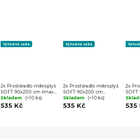
Výhodná sada
Výhodná sada
Výhod
2x Prostěradlo mikroplyš
2x Prostěradlo mikroplyš
2x Pro
SOFT 90x200 cm tmavě
SOFT 90x200 cm
SOFT 
šedé
Skladem
(>10 ks)
růžové
Skladem
(>10 ks)
modr
Skla
535 Kč
535 Kč
535