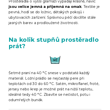
Prostěradla o vyšší gramáži vypadají krásně, navíc
jsou velice jemná a příjemná na omak
. Textilie je
pevná, hodí se do ložnic, dětských pokojů i
ubytovacích zařízení. Správnou péčí docílíte stále
jasných barev a prodloužené životnosti.
Na kolik stupňů prostěradlo
prát?
Šetrné praní na 40 °C snese v podstatě každý
materiál. Ložní prádlo se nejčastěji pere při
teplotách od 30 do 60 °C. Satén, mikroflanel, froté,
jersey nebo krep je možné prát na nižší teplotu,
ideálně tedy 40 °C. Zbavíte se nečistot, potu i
odumřelých buněk.