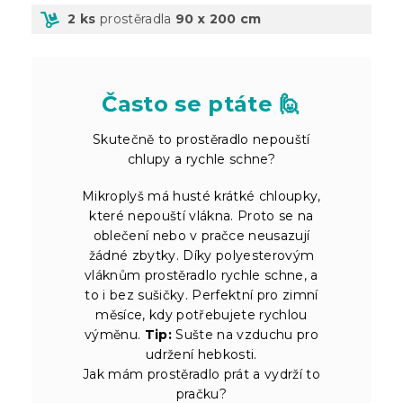
2 ks
prostěradla
90 x 200 cm
Často se ptáte 🙋
Skutečně to prostěradlo nepouští
chlupy a rychle schne?
Mikroplyš má husté krátké chloupky,
které nepouští vlákna. Proto se na
oblečení nebo v pračce neusazují
žádné zbytky. Díky polyesterovým
vláknům prostěradlo rychle schne, a
to i bez sušičky. Perfektní pro zimní
měsíce, kdy potřebujete rychlou
výměnu.
Tip:
Sušte na vzduchu pro
udržení hebkosti.
Jak mám prostěradlo prát a vydrží to
pračku?