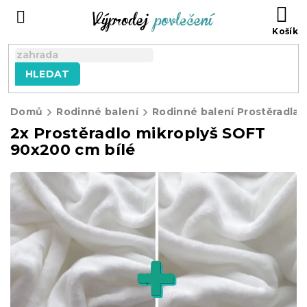
Přejít
NÁ
na
KO
obsah
HLEDAT
Domů
Rodinné balení
Rodinné balení Prostěradla
2x Prostěradlo mikroplyš SOFT
90x200 cm bílé