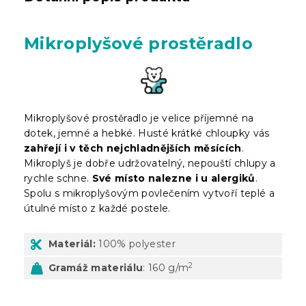
Mikroplyšové prostěradlo
Mikroplyšové prostěradlo je velice příjemné na
dotek, jemné a hebké. Husté krátké chloupky vás
zahřejí i v těch nejchladnějších měsících
.
Mikroplyš je dobře udržovatelný, nepouští chlupy a
rychle schne.
Své místo nalezne i u alergiků
.
Spolu s mikroplyšovým povlečením vytvoří teplé a
útulné místo z každé postele.
Materiál:
100% polyester
2
Gramáž materiálu
: 160 g/m