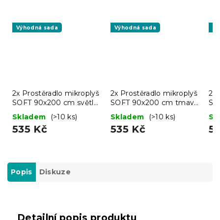
Výhodná sada
Výhodná sada
Vý
2x Prostěradlo mikroplyš
2x Prostěradlo mikroplyš
2x 
SOFT 90x200 cm světle
SOFT 90x200 cm tmavě
SO
šedé
šedé
rů
Skladem
(>10 ks)
Skladem
(>10 ks)
Sk
535 Kč
535 Kč
5
Popis
Diskuze
Detailní popis produktu