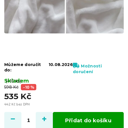
Můžeme doručit
10.08.2026
Možnosti
do:
doručení
Skladem
(>10 ks)
598 Kč
–10 %
535 Kč
442 Kč bez DPH
Měrná
cena:
Přidat do košíku