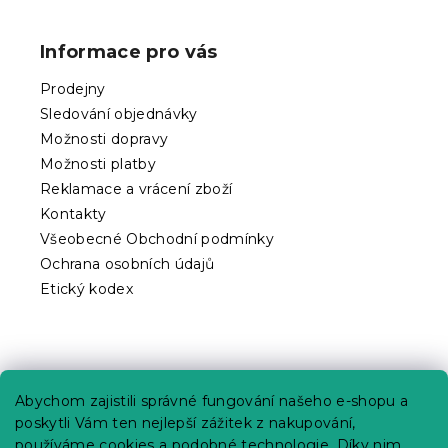
á
p
Informace pro vás
a
t
Prodejny
í
Sledování objednávky
Možnosti dopravy
Možnosti platby
Reklamace a vrácení zboží
Kontakty
Všeobecné Obchodní podmínky
Ochrana osobních údajů
Etický kodex
Praktické informace
Abychom zajistili správné fungování našeho e-shopu a
Kariéra
poskytli Vám ten nejlepší zážitek z nakupování,
používáme cookies a podobné technologie. Díky nim