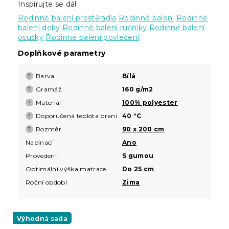
Inspirujte se dál
Rodinné balení prostěradla
Rodinné balení
Rodinné
balení deky
Rodinné balení ručníky
Rodinné balení
osušky
Rodinné balení povlečení
Doplňkové parametry
Barva
Bílá
?
Gramáž
160 g/m2
?
Materiál
100% polyester
?
Doporučená teplota praní
40 °C
?
Rozměr
90 x 200 cm
?
Napínací
Ano
Provedení
S gumou
Optimální výška matrace
Do 25 cm
Roční období
Zima
Výhodná sada