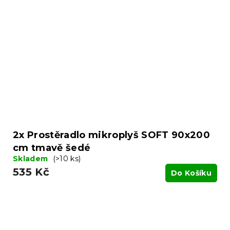
2x Prostěradlo mikroplyš SOFT 90x200
cm tmavě šedé
Skladem
(>10 ks)
535 Kč
Do Košíku
Z