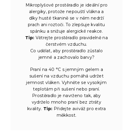
Mikroplyšové prostěradlo je ideální pro
alergiky, protože nepouští vlákna a
díky husté tkanině se v něm nedrží
prach ani roztoči. To zlepšuje kvalitu
spánku a snižuje alergické reakce.
Tip:
Větrejte prostěradlo pravidelně na
čerstvém vzduchu.
Co udělat, aby prostěradlo zůstalo
jemné a zachovalo barvy?
Praní na 40 °C s jemným gelem a
sušení na vzduchu pomáhá udržet
jemnost vláken. Vyhněte se vysokým
teplotám při sušení nebo praní.
Prostěradlo je navrženo tak, aby
vydrželo mnoho praní bez ztráty
kvality.
Tip:
Přidejte aviváž pro extra
měkkost.