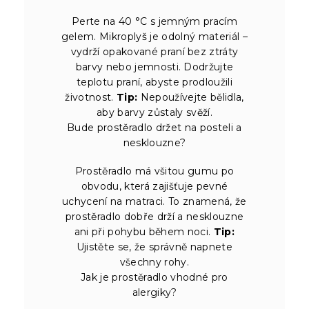
Perte na 40 °C s jemným pracím
gelem. Mikroplyš je odolný materiál –
vydrží opakované praní bez ztráty
barvy nebo jemnosti. Dodržujte
teplotu praní, abyste prodloužili
životnost.
Tip:
Nepoužívejte bělidla,
aby barvy zůstaly svěží.
Bude prostěradlo držet na posteli a
nesklouzne?
Prostěradlo má všitou gumu po
obvodu, která zajišťuje pevné
uchycení na matraci. To znamená, že
prostěradlo dobře drží a nesklouzne
ani při pohybu během noci.
Tip:
Ujistěte se, že správně napnete
všechny rohy.
Jak je prostěradlo vhodné pro
alergiky?