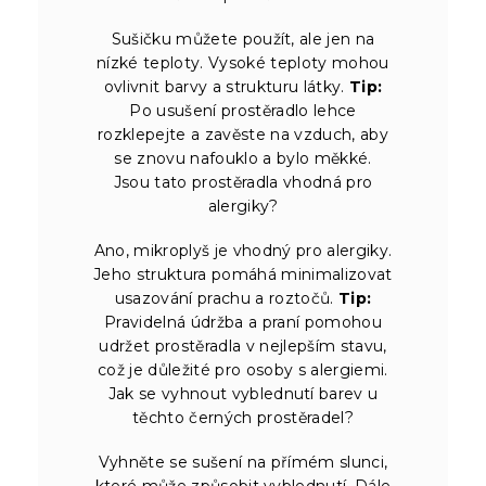
Sušičku můžete použít, ale jen na
nízké teploty. Vysoké teploty mohou
ovlivnit barvy a strukturu látky.
Tip:
Po usušení prostěradlo lehce
rozklepejte a zavěste na vzduch, aby
se znovu nafouklo a bylo měkké.
Jsou tato prostěradla vhodná pro
alergiky?
Ano, mikroplyš je vhodný pro alergiky.
Jeho struktura pomáhá minimalizovat
usazování prachu a roztočů.
Tip:
Pravidelná údržba a praní pomohou
udržet prostěradla v nejlepším stavu,
což je důležité pro osoby s alergiemi.
Jak se vyhnout vyblednutí barev u
těchto černých prostěradel?
Vyhněte se sušení na přímém slunci,
které může způsobit vyblednutí. Dále