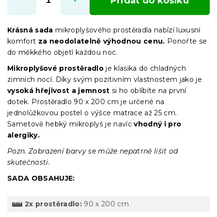
Přidat do košíku
Krásná sada
mikroplyšového prostěradla nabízí luxusní
komfort
za neodolatelně výhodnou cenu.
Ponořte se
do měkkého objetí každou noc.
Mikroplyšové prostěradlo
je klasika do chladných
zimních nocí. Díky svým pozitivním vlastnostem jako je
vysoká hřejivost a jemnost
si ho oblíbíte na první
dotek. Prostěradlo 90 x 200 cm je určené na
jednolůžkovou postel o výšce matrace až 25 cm.
Sametově hebký mikroplyš je navíc
vhodný i pro
alergiky.
Pozn. Zobrazení barvy se může nepatrně lišit od
skutečnosti.
SADA OBSAHUJE:
2x prostěradlo:
90 x 200 cm