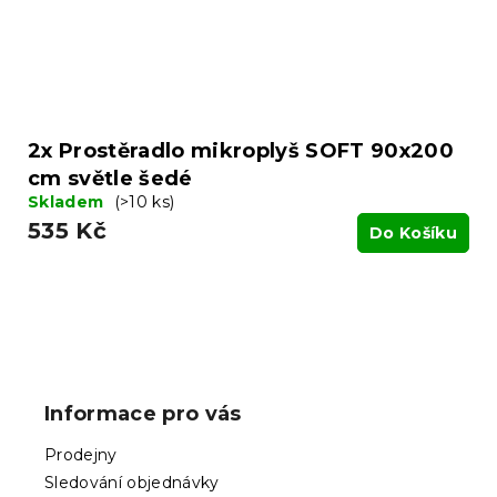
2x Prostěradlo mikroplyš SOFT 90x200
cm světle šedé
Skladem
(>10 ks)
535 Kč
Do Košíku
Z
á
p
Informace pro vás
a
t
Prodejny
í
Sledování objednávky