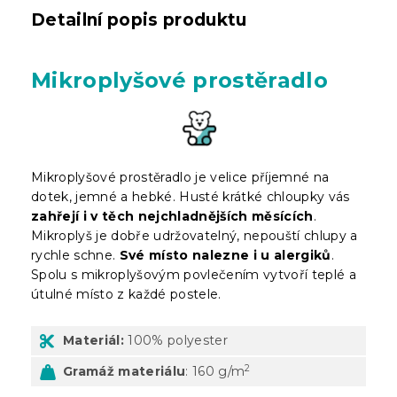
Detailní popis produktu
Mikroplyšové prostěradlo
Mikroplyšové prostěradlo je velice příjemné na
dotek, jemné a hebké. Husté krátké chloupky vás
zahřejí i v těch nejchladnějších měsících
.
Mikroplyš je dobře udržovatelný, nepouští chlupy a
rychle schne.
Své místo nalezne i u alergiků
.
Spolu s mikroplyšovým povlečením vytvoří teplé a
útulné místo z každé postele.
Materiál:
100% polyester
2
Gramáž materiálu
: 160 g/m