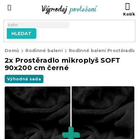
Přejít
NÁ
na
KO
obsah
HLEDAT
Domů
Rodinné balení
Rodinné balení Prostěradla
2x Prostěradlo mikroplyš SOFT
90x200 cm černé
Výhodná sada