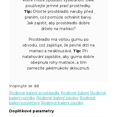
používejte jemné prací prostředky.
Tip:
Otočte prostěradlo naruby před
praním, což pomůže ochránit barvy.
Jak zajistit, aby prostěradlo dobře
drželo na matraci?
Prostěradlo má všitou gumu po
obvodu, což zajišťuje, že pevně drží na
matraci a nesklouzává.
Tip:
Při
natahování zajistěte, aby guma dobře
obepnula rohy matrace, a tím
zamezíte jakémukoliv sklouznutí.
Inspirujte se dál
Rodinné balení prostěradla
Rodinné balení
Rodinné
balení ručníky
Rodinné balení závěsy
Rodinné
balení povlečení
Rodinné balení osušky
Doplňkové parametry