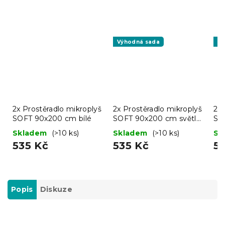
Výhodná sada
Vý
2x Prostěradlo mikroplyš
2x Prostěradlo mikroplyš
2x 
SOFT 90x200 cm bílé
SOFT 90x200 cm světle
SO
šedé
še
Skladem
(>10 ks)
Skladem
(>10 ks)
Sk
535 Kč
535 Kč
5
Popis
Diskuze