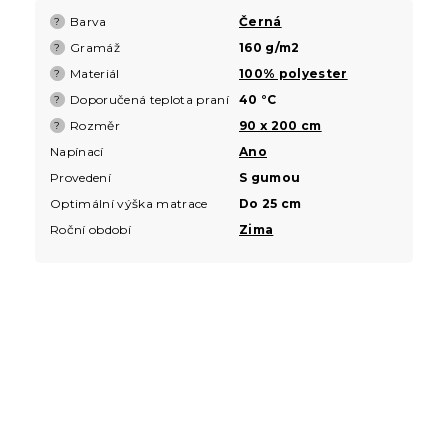
Barva
Černá
?
Gramáž
160 g/m2
?
Materiál
100% polyester
?
Doporučená teplota praní
40 °C
?
Rozměr
90 x 200 cm
?
Napínací
Ano
Provedení
S gumou
Optimální výška matrace
Do 25 cm
Roční období
Zima