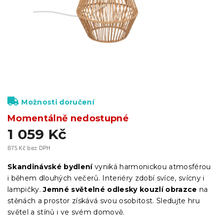
Možnosti doručení
Momentálně nedostupné
1 059 Kč
875 Kč bez DPH
Měrná
cena:
Skandinávské bydlení
vyniká harmonickou atmosférou
i během dlouhých večerů. Interiéry zdobí svíce, svícny i
lampičky.
Jemné světelné odlesky kouzlí obrazce
na
stěnách a prostor získává svou osobitost. Sledujte hru
světel a stínů i ve svém domově.