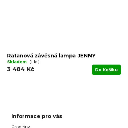
Ratanová závěsná lampa JENNY
Skladem
(1 ks)
3 484 Kč
Do Košíku
Z
á
p
Informace pro vás
a
t
Prodejny