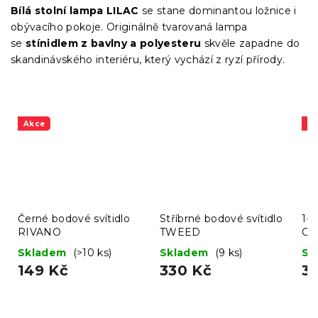
Bílá stolní lampa LILAC
se stane dominantou ložnice i
obývacího pokoje. Originálně tvarovaná lampa
se
stínidlem z bavlny a polyesteru
skvěle zapadne do
skandinávského interiéru, který vychází z ryzí přírody.
Akce
A
Černé bodové svítidlo
Stříbrné bodové svítidlo
1-b
RIVANO
TWEED
CI
Skladem
(>10 ks)
Skladem
(9 ks)
Sk
149 Kč
330 Kč
3