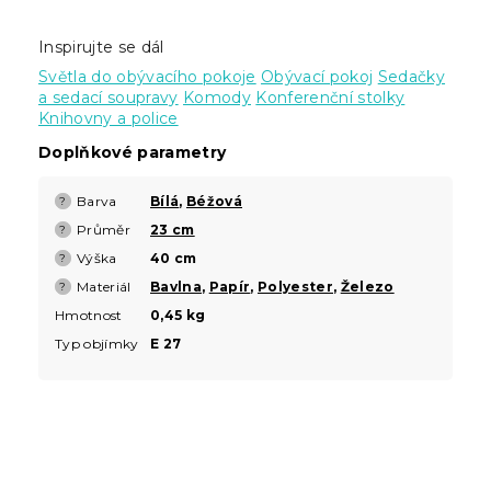
Inspirujte se dál
Světla do obývacího pokoje
Obývací pokoj
Sedačky
a sedací soupravy
Komody
Konferenční stolky
Knihovny a police
Doplňkové parametry
Barva
Bílá
,
Béžová
?
Průměr
23 cm
?
Výška
40 cm
?
Materiál
Bavlna
,
Papír
,
Polyester
,
Železo
?
Hmotnost
0,45 kg
Typ objímky
E 27