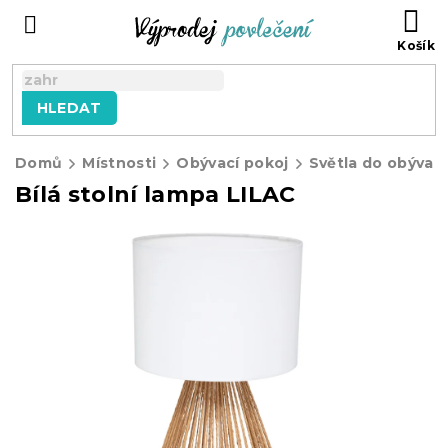
Přejít
NÁ
na
KO
obsah
HLEDAT
Domů
Místnosti
Obývací pokoj
Světla do obývac
Bílá stolní lampa LILAC