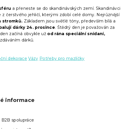
sféru
a přeneste se do skandinávských zemí. Skandinávci
e z čerstvého jehličí, kterými zdobí celé domy. Nejrůznější
h stromků.
Základem jsou světlé tóny, především bílá a
zbalují dárky 24. prosince
. Štědrý den je považován za
 den začíná obvykle už
od rána speciální snídaní,
zdáváním dárků.
ční dekorace
Vázy
Potřeby pro mazlíčky
ké informace
 B2B spolupráce