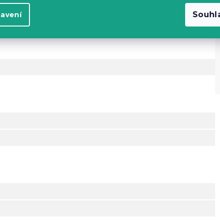
D
Souhl
tavení