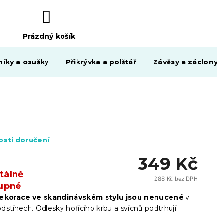
Prázdný košík
NÁKUPNÍ
KOŠÍK
níky a osušky
Přikrývka a polštář
Závěsy a záclon
sti doručení
349 Kč
álně
288 Kč bez DPH
upné
Měrn
cena:
ekorace ve skandinávském stylu jsou nenucené
v
dstínech. Odlesky hořícího krbu a svícnů podtrhují