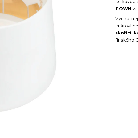
celkovou s
TOWN
za
Vychutnejt
cukroví n
skořicí,
finského 