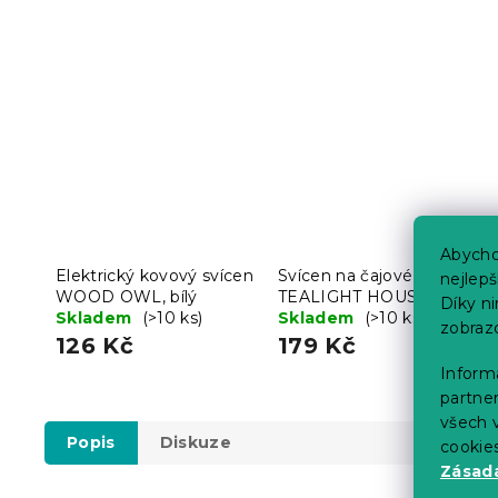
Abycho
Elektrický kovový svícen
Svícen na čajové svíčky
nejlep
WOOD OWL, bílý
TEALIGHT HOUSE
Díky n
Skladem
(>10 ks)
FACADE, krémový
Skladem
(>10 ks)
zobraz
126 Kč
179 Kč
Informa
partner
všech v
Popis
Diskuze
cookie
Zásadá