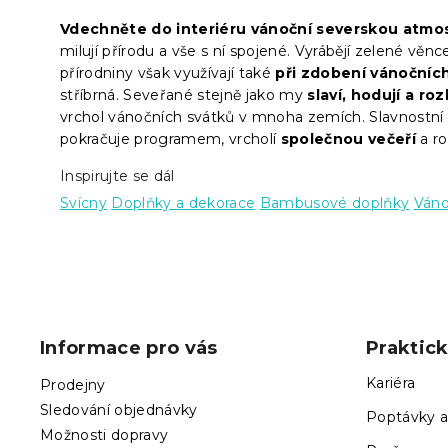
Vdechněte do interiéru vánoční severskou atmo
milují přírodu a vše s ní spojené. Vyrábějí zelené věnc
přírodniny však využívají také
při zdobení vánočníc
stříbrná. Seveřané stejně jako my
slaví, hodují a ro
vrchol vánočních svátků v mnoha zemích. Slavnostní
pokračuje programem, vrcholí
společnou večeří
a ro
Inspirujte se dál
Svícny
Doplňky a dekorace
Bambusové doplňky
Váno
Z
á
p
Informace pro vás
Praktic
a
t
Kariéra
Prodejny
í
Sledování objednávky
Poptávky a
Možnosti dopravy