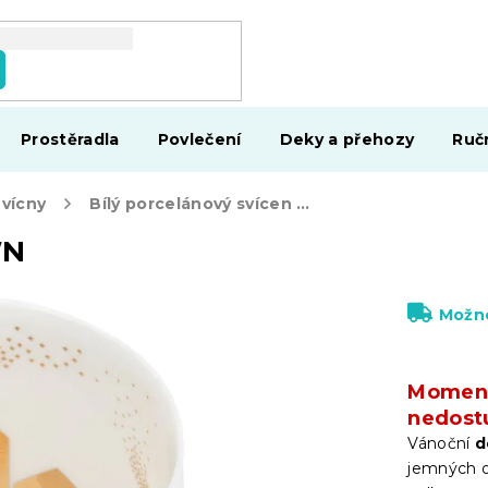
Prostěradla
Povlečení
Deky a přehozy
Ruč
vícny
Bílý porcelánový svícen TOWN
WN
Možno
Moment
nedost
Vánoční
d
jemných o