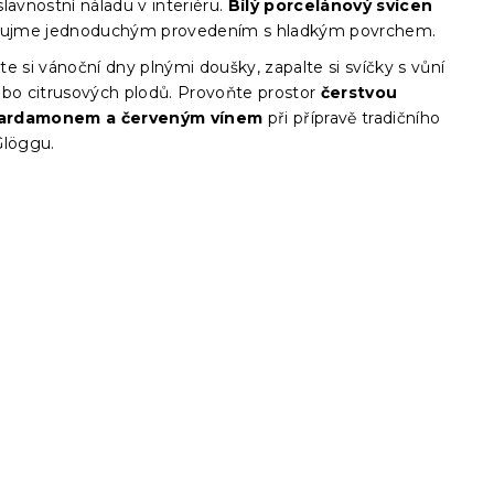
lavnostní náladu v interiéru.
Bílý porcelánový svícen
ujme jednoduchým provedením s hladkým povrchem.
e si vánoční dny plnými doušky, zapalte si svíčky s vůní
ebo citrusových plodů. Provoňte prostor
čerstvou
 kardamonem a červeným vínem
při přípravě tradičního
Glöggu.