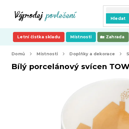
Přejít
na
obsah
Hledat
Letní čistka skladu
Místnosti
Zahrada
Domů
Místnosti
Doplňky a dekorace
S
Bílý porcelánový svícen TO