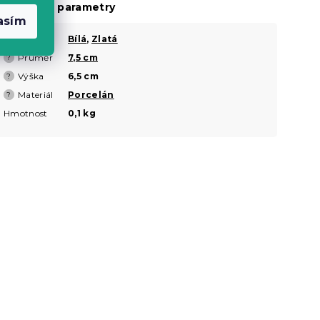
oplňkové parametry
asím
Barva
Bílá
,
Zlatá
?
Průměr
7,5 cm
?
Výška
6,5 cm
?
Materiál
Porcelán
?
Hmotnost
0,1 kg