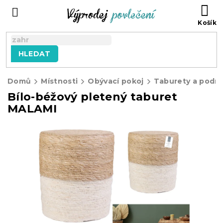
Přejít
NÁ
na
KO
obsah
HLEDAT
Domů
Místnosti
Obývací pokoj
Taburety a podn
Bílo-béžový pletený taburet
MALAMI