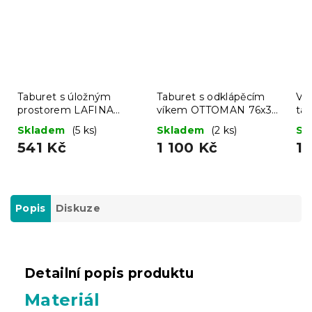
Taburet s úložným
Taburet s odklápěcím
Ví
prostorem LAFINA
víkem OTTOMAN 76x38
ta
38x38 cm, šedý
cm, tmavě šedý
Skladem
(5 ks)
Skladem
(2 ks)
Sk
541 Kč
1 100 Kč
1 
Popis
Diskuze
Detailní popis produktu
Materiál