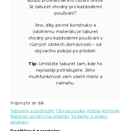
službu profesionálního čištění textilií.
Je taburet vhodný pro každodenní
používání?
Ano, díky pevné konstrukci a
odolnému materiálu je taburet
vhodný pro každodenní používání v
různých částech domácnosti – od
obývacího pokoje po předsíň.
Tip:
Umístěte taburet tam, kde ho
nejčastěji potřebujete. Jeho
multifunkčnost vám ušetří místo a
námahu.
Inspirujte se dál
Taburety a podnožky
Obývací pokoj
Křesla
Komody
Napínací potahy na sedačky
Sedačky a sedací
soupravy
Doplňkové parametry