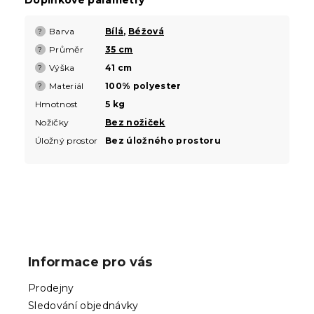
Barva
Bílá
,
Béžová
?
Průměr
35 cm
?
Výška
41 cm
?
Materiál
100% polyester
?
Hmotnost
5 kg
Nožičky
Bez nožiček
Úložný prostor
Bez úložného prostoru
Z
á
p
Informace pro vás
a
t
Prodejny
í
Sledování objednávky