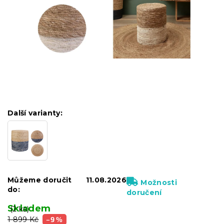
Další varianty:
Můžeme doručit
11.08.2026
Možnosti
do:
doručení
Skladem
(2 ks)
1 899 Kč
–9 %