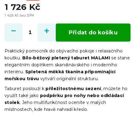
1 726 Kč
1 426 Kč bez DPH
Měrná
cena:
Přidat do košíku
Praktický pomocník do obývacího pokoje i relaxačního
koutku.
Bílo-béžový pletený taburet MALAMI
se stane
elegantním doplňkem skandinávského i moderního
interiéru.
Spletená měkká tkanina připomínající
mořskou trávu
vytváří originální strukturu.
Taburet poslouží k
příležitostnému sezení
, můžete ho
využít také jako
podpěrku pro nohy nebo odkládací
stolek
. Jeho multifunkčnost oceníte v malých
místnostech, kde hravě nahradí křeslo.