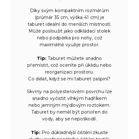
Díky svým kompaktním rozměrům
(průměr 35 cm, výška 41 cm) je
taburet ideální do menších místností.
Může posloužit jako odkládací stolek
nebo podpěrka pro nohy, což
maximálně využije prostor.
Tip:
Taburet můžete snadno
přemístit, což oceníte při úklidu nebo
reorganizaci prostoru.
Co dělat, když se mi taburet zašpiní?
Skvrny na polyesterovém povrchu lze
snadno vyčistit vlhkým hadříkem
nebo jemným mýdlovým roztokem.
Taburet by neměl být ponořen do
vody, aby se nepoškodil.
Tip:
Pro důkladnější čištění zkuste