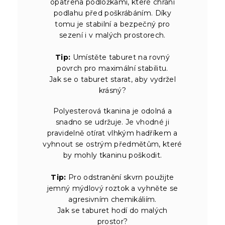
opatřena podložkami, které chrání
podlahu před poškrábáním. Díky
tomu je stabilní a bezpečný pro
sezení i v malých prostorech.
Tip:
Umístěte taburet na rovný
povrch pro maximální stabilitu.
Jak se o taburet starat, aby vydržel
krásný?
Polyesterová tkanina je odolná a
snadno se udržuje. Je vhodné ji
pravidelně otírat vlhkým hadříkem a
vyhnout se ostrým předmětům, které
by mohly tkaninu poškodit.
Tip:
Pro odstranění skvrn použijte
jemný mýdlový roztok a vyhněte se
agresivním chemikáliím.
Jak se taburet hodí do malých
prostor?