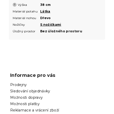
Výška
38 cm
?
Materiál potahu
Látka
Materiál nohou
Dřevo
Nožičky
S nožičkami
Úložný prostor
Bez úložného prostoru
Z
á
p
Informace pro vás
a
t
Prodejny
í
Sledování objednávky
Možnosti dopravy
Možnosti platby
Reklamace a vrácení zboží