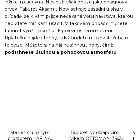
ložnici i pracovnu. Neslouží však pouze jako designový
prvek. Taburet Aksamit New sehraje zásadní úlohu v
případě, že k vám přijde nečekaná větší návštěva, kterou
nebudete mít kam usadit. V takovém případě můžete
taburet využit jako židli k příležitosnému sezení.
Uplatnění najde i tehdy, když budete relaxovat třeba u
televize. Můžete si na něj natáhnout nohy, čímž
podtrhnete útulnou a pohodovou atmosféru
.
Taburet s úložným
Taburet s odklápěcím
Ví
prostorem LAFINA
víkem OTTOMAN 76x38
ta