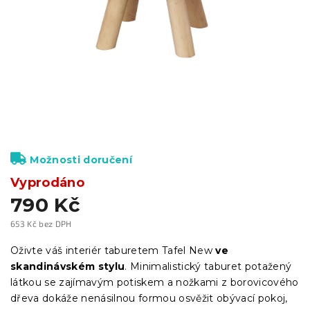
Možnosti doručení
Vyprodáno
790 Kč
653 Kč bez DPH
Měrná
cena:
Oživte váš interiér taburetem Tafel New
ve
skandinávském stylu
. Minimalistický taburet potažený
látkou se zajímavým potiskem a nožkami z borovicového
dřeva dokáže nenásilnou formou osvěžit obývací pokoj,