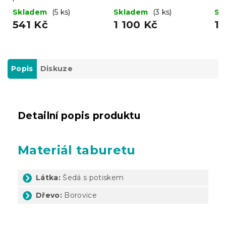
38x38 cm, šedý
cm, tmavě šedý
Skladem
(5 ks)
Skladem
(3 ks)
Sk
541 Kč
1 100 Kč
1 
Popis
Diskuze
Detailní popis produktu
Materiál taburetu
Látka:
Šedá s potiskem
Dřevo:
Borovice