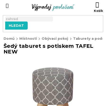
Přejít
NÁ
na
KO
obsah
HLEDAT
Domů
Místnosti
Obývací pokoj
Taburety a podn
Šedý taburet s potiskem TAFEL
NEW