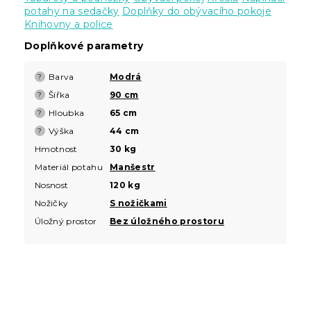
potahy na sedačky
Doplňky do obývacího pokoje
Knihovny a police
Doplňkové parametry
Barva
Modrá
?
Šířka
90 cm
?
Hloubka
65 cm
?
Výška
44 cm
?
Hmotnost
30 kg
Materiál potahu
Manšestr
Nosnost
120 kg
Nožičky
S nožičkami
Úložný prostor
Bez úložného prostoru
Z