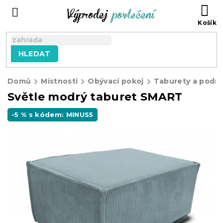
Přejít
NÁ
na
KO
obsah
HLEDAT
Domů
Místnosti
Obývací pokoj
Taburety a podn
Světle modrý taburet SMART
-5 % s kódem: MINUS5