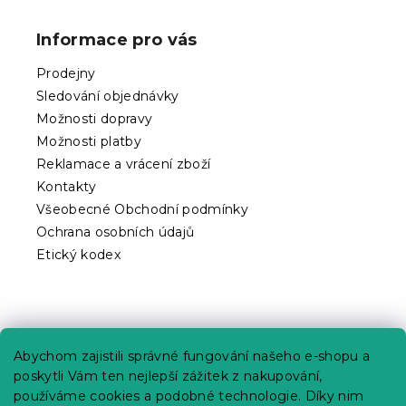
á
p
Informace pro vás
a
t
Prodejny
í
Sledování objednávky
Možnosti dopravy
Možnosti platby
Reklamace a vrácení zboží
Kontakty
Všeobecné Obchodní podmínky
Ochrana osobních údajů
Etický kodex
Praktické informace
Abychom zajistili správné fungování našeho e-shopu a
Kariéra
poskytli Vám ten nejlepší zážitek z nakupování,
používáme cookies a podobné technologie. Díky nim
Poptávky a B2B spolupráce