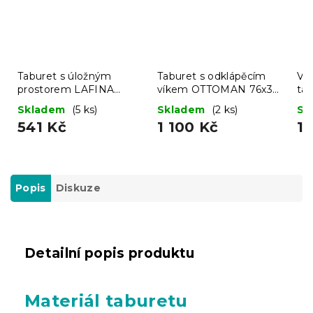
Taburet s úložným
Taburet s odklápěcím
Ví
prostorem LAFINA
víkem OTTOMAN 76x38
ta
38x38 cm, šedý
cm, tmavě šedý
Skladem
(5 ks)
Skladem
(2 ks)
Sk
541 Kč
1 100 Kč
1 
Popis
Diskuze
Detailní popis produktu
Materiál taburetu