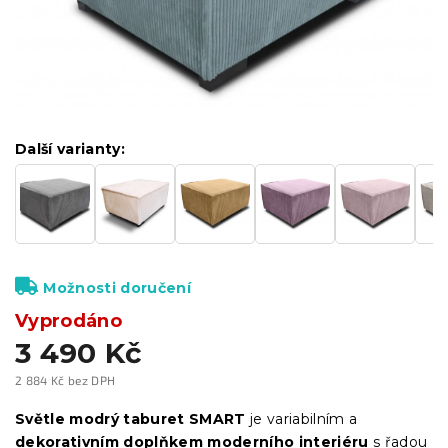
Další varianty:
Možnosti doručení
Vyprodáno
3 490 Kč
2 884 Kč bez DPH
Měrná
cena:
Světle modrý taburet SMART
je variabilním a
dekorativním doplňkem moderního interiéru
s řadou