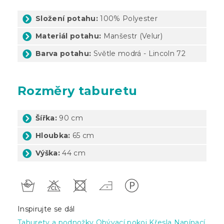
Složení potahu:
100% Polyester
Materiál potahu:
Manšestr (Velur)
Barva potahu:
Světle modrá - Lincoln 72
Rozměry taburetu
Šířka:
90 cm
Hloubka:
65 cm
Výška:
44 cm
Inspirujte se dál
Taburety a podnožky
Obývací pokoj
Křesla
Napínací