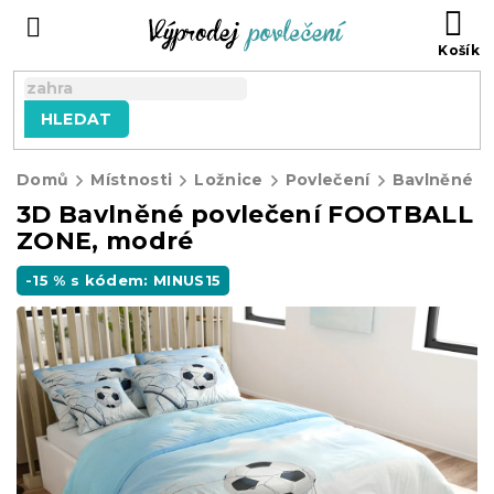
Přejít
NÁ
na
KO
obsah
HLEDAT
Domů
Místnosti
Ložnice
Povlečení
Bavlněné p
3D Bavlněné povlečení FOOTBALL
ZONE, modré
-15 % s kódem: MINUS15