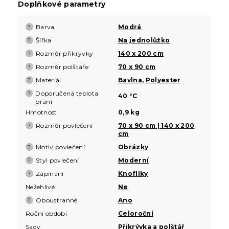
Doplňkové parametry
Barva
Modrá
?
Šířka
Na jednolůžko
?
Rozměr přikrývky
140 x 200 cm
?
Rozměr polštáře
70 x 90 cm
?
Materiál
Bavlna
,
Polyester
?
Doporučená teplota
?
40 °C
praní
Hmotnost
0,9 kg
Rozměr povlečení
70 x 90 cm | 140 x 200
?
cm
Motiv povlečení
Obrázky
?
Styl povlečení
Moderní
?
Zapínání
Knoflíky
?
Nežehlivé
Ne
Oboustranné
Ano
?
Roční období
Celoroční
Sady
Přikrývka a polštář