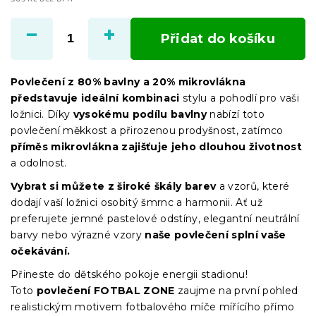
Měrná
cena:
Přidat do košíku
Povlečení z 80% bavlny a 20% mikrovlákna
představuje ideální kombinaci
stylu a pohodlí pro vaši
ložnici. Díky
vysokému podílu bavlny
nabízí toto
povlečení měkkost a přirozenou prodyšnost, zatímco
příměs mikrovlákna zajišťuje jeho dlouhou životnost
a odolnost.
Vybrat si můžete z široké škály barev
a vzorů, které
dodají vaší ložnici osobitý šmrnc a harmonii. Ať už
preferujete jemné pastelové odstíny, elegantní neutrální
barvy nebo výrazné vzory
naše povlečení splní vaše
očekávání.
Přineste do dětského pokoje energii stadionu!
Toto
povlečení FOTBAL ZONE
zaujme na první pohled
realistickým motivem fotbalového míče mířícího přímo