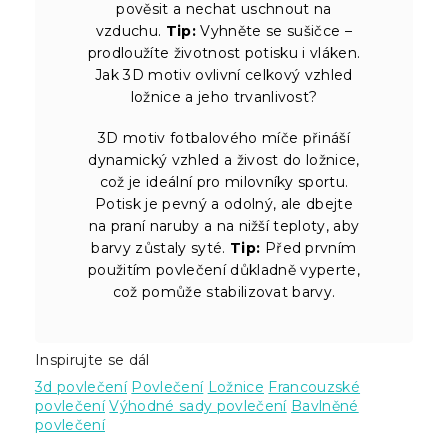
pověsit a nechat uschnout na
vzduchu.
Tip:
Vyhněte se sušičce –
prodloužíte životnost potisku i vláken.
Jak 3D motiv ovlivní celkový vzhled
ložnice a jeho trvanlivost?
3D motiv fotbalového míče přináší
dynamický vzhled a živost do ložnice,
což je ideální pro milovníky sportu.
Potisk je pevný a odolný, ale dbejte
na praní naruby a na nižší teploty, aby
barvy zůstaly syté.
Tip:
Před prvním
použitím povlečení důkladně vyperte,
což pomůže stabilizovat barvy.
Inspirujte se dál
3d povlečení
Povlečení
Ložnice
Francouzské
povlečení
Výhodné sady povlečení
Bavlněné
povlečení