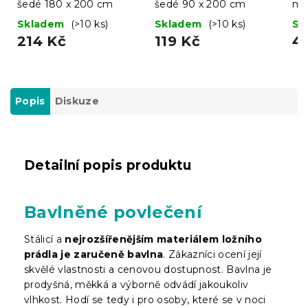
šedé 180 x 200 cm
šedé 90 x 200 cm
mi
Skladem
(>10 ks)
Skladem
(>10 ks)
Sk
214 Kč
119 Kč
4
Popis
Diskuze
Detailní popis produktu
Bavlněné povlečení
Stálicí a
nejrozšířenějším materiálem ložního
prádla je zaručeně bavlna
. Zákazníci ocení její
skvělé vlastnosti a cenovou dostupnost. Bavlna je
prodyšná, měkká a výborně odvádí jakoukoliv
vlhkost. Hodí se tedy i pro osoby, které se v noci