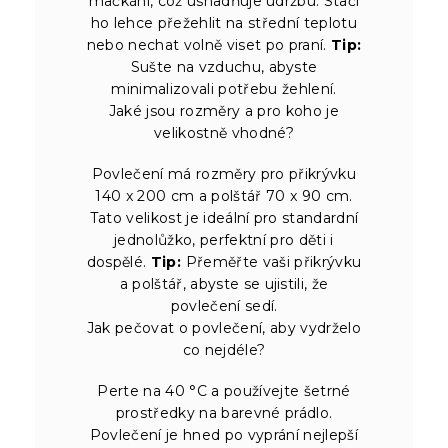
mačkání, což usnadňuje údržbu. Stačí
ho lehce přežehlit na střední teplotu
nebo nechat volně viset po praní.
Tip:
Sušte na vzduchu, abyste
minimalizovali potřebu žehlení.
Jaké jsou rozměry a pro koho je
velikostně vhodné?
Povlečení má rozměry pro přikrývku
140 x 200 cm a polštář 70 x 90 cm.
Tato velikost je ideální pro standardní
jednolůžko, perfektní pro děti i
dospělé.
Tip:
Přeměřte vaši přikrývku
a polštář, abyste se ujistili, že
povlečení sedí.
Jak pečovat o povlečení, aby vydrželo
co nejdéle?
Perte na 40 °C a používejte šetrné
prostředky na barevné prádlo.
Povlečení je hned po vyprání nejlepší