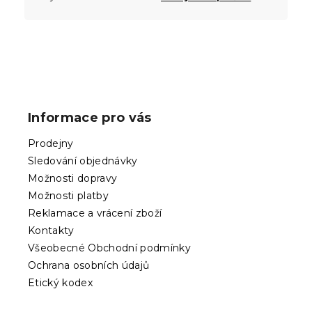
Z
á
p
Informace pro vás
a
t
Prodejny
í
Sledování objednávky
Možnosti dopravy
Možnosti platby
Reklamace a vrácení zboží
Kontakty
Všeobecné Obchodní podmínky
Ochrana osobních údajů
Etický kodex