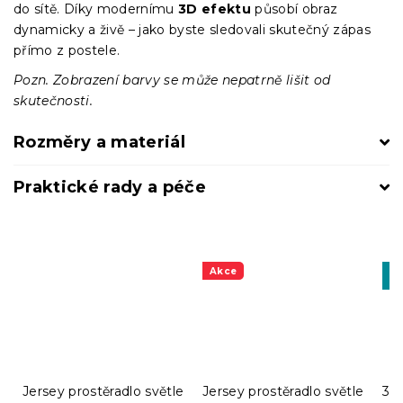
do sítě. Díky modernímu
3D efektu
působí obraz
dynamicky a živě – jako byste sledovali skutečný zápas
přímo z postele.
Pozn. Zobrazení barvy se může nepatrně lišit od
skutečnosti.
Rozměry a materiál
Praktické rady a péče
Akce
-1
MI
Jersey prostěradlo světle
Jersey prostěradlo světle
3D