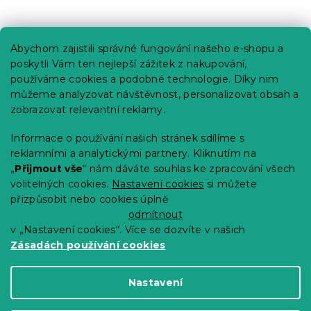
Praktické informace
Abychom zajistili správné fungování našeho e-shopu a
Kariéra
poskytli Vám ten nejlepší zážitek z nakupování,
používáme cookies a podobné technologie. Díky nim
Poptávky a B2B spolupráce
můžeme analyzovat návštěvnost, personalizovat obsah a
Proč se u nás registrovat?
zobrazovat relevantní reklamy.
Věrnostní program - Sleva až 10 %
Informace o používání našich stránek sdílíme s
reklamními a analytickými partnery. Kliknutím na
Návody
„
Přijmout vše
“ nám dáváte souhlas ke zpracování všech
Tabulky velikostí
volitelných cookies.
Nastavení cookies
si můžete
přizpůsobit nebo cookies úplně
Blog
odmítnout
v „Nastavení cookies“. Více se dozvíte v našich
Zásadách používání cookies
Vytvořil Shoptet Premium
Nastavení