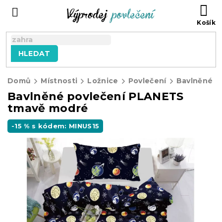
Přejít
NÁ
na
KO
obsah
HLEDAT
Domů
Místnosti
Ložnice
Povlečení
Bavlněné p
Bavlněné povlečení PLANETS
tmavě modré
-15 % s kódem: MINUS15