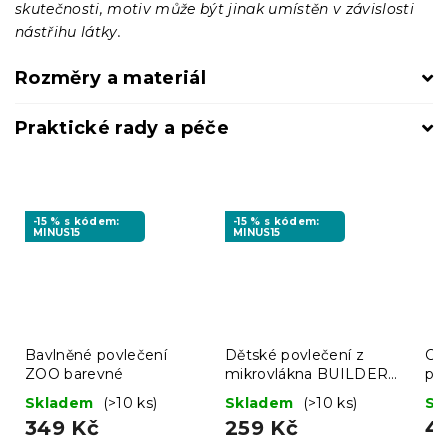
skutečnosti, motiv může být jinak umístěn v závislosti
nástřihu látky.
Rozměry a materiál
Praktické rady a péče
-15 % s kódem:
-15 % s kódem:
MINUS15
MINUS15
Bavlněné povlečení
Dětské povlečení z
Cel
ZOO barevné
mikrovlákna BUILDERS
pr
barevné
s 
Skladem
(>10 ks)
Skladem
(>10 ks)
Sk
90
349 Kč
259 Kč
4