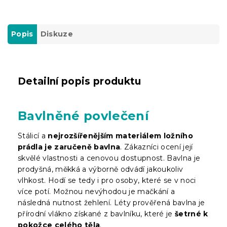
Popis
Diskuze
Detailní popis produktu
Bavlněné povlečení
Stálicí a
nejrozšířenějším materiálem ložního
prádla je zaručeně bavlna
. Zákazníci ocení její
skvělé vlastnosti a cenovou dostupnost. Bavlna je
prodyšná, měkká a výborně odvádí jakoukoliv
vlhkost. Hodí se tedy i pro osoby, které se v noci
více potí. Možnou nevýhodou je mačkání a
následná nutnost žehlení. Léty prověřená bavlna je
přírodní vlákno získané z bavlníku, které je
šetrné k
pokožce celého těla
.