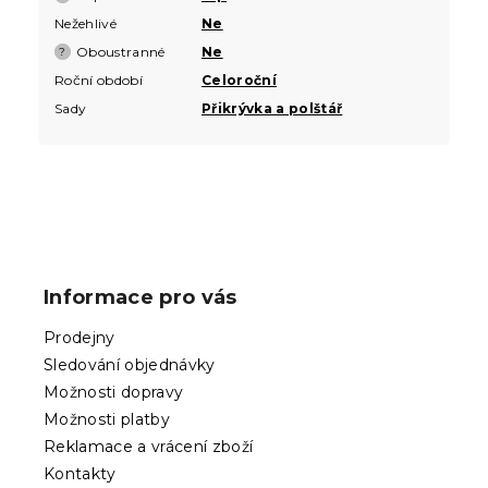
Nežehlivé
Ne
Oboustranné
Ne
?
Roční období
Celoroční
Sady
Přikrývka a polštář
Z
á
p
Informace pro vás
a
t
Prodejny
í
Sledování objednávky
Možnosti dopravy
Možnosti platby
Reklamace a vrácení zboží
Kontakty