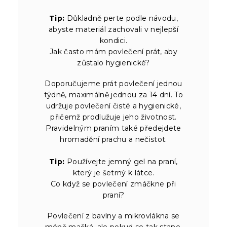
Tip:
Důkladně perte podle návodu,
abyste materiál zachovali v nejlepší
kondici.
Jak často mám povlečení prát, aby
zůstalo hygienické?
Doporučujeme prát povlečení jednou
týdně, maximálně jednou za 14 dní. To
udržuje povlečení čisté a hygienické,
přičemž prodlužuje jeho životnost.
Pravidelným praním také předejdete
hromadění prachu a nečistot.
Tip:
Používejte jemný gel na praní,
který je šetrný k látce.
Co když se povlečení zmáčkne při
praní?
Povlečení z bavlny a mikrovlákna se
méně mačká, ale pokud se tak stane,