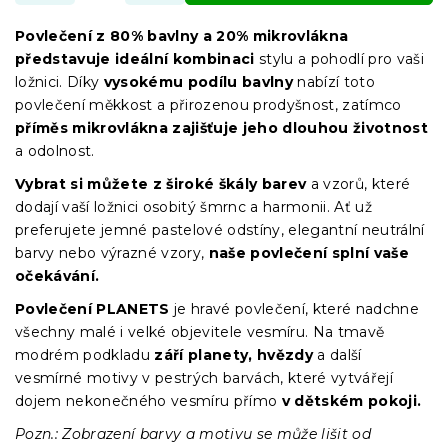
Povlečení z 80% bavlny a 20% mikrovlákna
představuje ideální kombinaci
stylu a pohodlí pro vaši
ložnici. Díky
vysokému podílu bavlny
nabízí toto
povlečení měkkost a přirozenou prodyšnost, zatímco
příměs mikrovlákna zajišťuje jeho dlouhou životnost
a odolnost.
Vybrat si můžete z široké škály barev
a vzorů, které
dodají vaší ložnici osobitý šmrnc a harmonii. Ať už
preferujete jemné pastelové odstíny, elegantní neutrální
barvy nebo výrazné vzory,
naše povlečení splní vaše
očekávání.
Povlečení PLANETS
je hravé povlečení, které nadchne
všechny malé i velké objevitele vesmíru. Na tmavě
modrém podkladu
září planety, hvězdy
a další
vesmírné motivy v pestrých barvách, které vytvářejí
dojem nekonečného vesmíru přímo
v dětském pokoji.
Pozn.: Zobrazení barvy a motivu se může lišit od