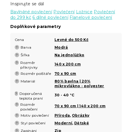
Inspirujte se dál
Bavlněné povlečení
Povlečení
Ložnice
Povlečení
do 299 kč
6 dílné povlečení
Flanelové povlečení
Doplňkové parametry
Cena
Levné do 500 Kč
Barva
Modrá
?
Šířka
Na jednolůžko
?
Rozměr
?
140 x 200 cm
přikrývky
Rozměr polštáře
70 x 90 cm
?
Materiál
80% bavlna | 20%
?
mikrovlákno - polyester
Doporučená
?
30 - 40 °C
teplota praní
Rozměr
?
70 x 90 cm | 140 x 200 cm
povlečení
Motiv povlečení
Příroda
,
Obrázky
?
Styl povlečení
Moderní
,
Dětské
?
Zapínání
Zip
?