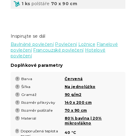
1 ks
polštáře
70 x 90 cm
Inspirujte se dál
Bavlněné povlečení
Povlečení
Ložnice
Flanelové
povlečení
Francouzské povlečení
Hotelové
povlečení
Doplňkové parametry
Barva
Červená
?
Šířka
Na jednolůžko
?
Gramáž
90 g/m2
?
Rozměr přikrývky
140 x 200 cm
?
Rozměr polštáře
70 x 90 cm
?
Materiál
80% bavlna | 20%
?
mikrovlákno
Doporučená teplota
?
40 °C
praní