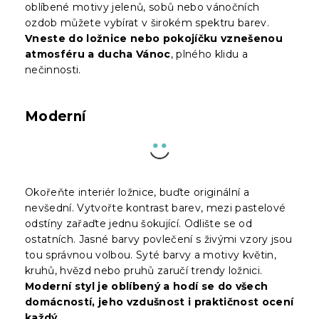
oblíbené motivy jelenů, sobů nebo vánočních
ozdob můžete vybírat v širokém spektru barev.
Vneste do ložnice nebo pokojíčku vznešenou
atmosféru a ducha Vánoc
, plného klidu a
nečinnosti.
Moderní
Okořeňte interiér ložnice, buďte originální a
nevšední. Vytvořte kontrast barev, mezi pastelové
odstíny zařaďte jednu šokující. Odlište se od
ostatních. Jasné barvy povlečení s živými vzory jsou
tou správnou volbou. Syté barvy a motivy květin,
kruhů, hvězd nebo pruhů zaručí trendy ložnici.
Moderní styl je oblíbený a hodí se do všech
domácností, jeho vzdušnost i praktičnost ocení
každý
.