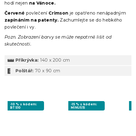
hodí nejen
na Vánoce.
Červené
povlečení
Crimson
je opatřeno nenápadným
zapínáním na patenty.
Zachumlejte se do hebkého
povlečení i vy.
Pozn. Zobrazení barvy se může nepatrně lišit od
skutečnosti.
Přikrývka:
140 x 200 cm
Polštář:
70 x 90 cm
-10 % s kódem:
-15 % s kódem:
-1
BTS10
MINUS15
BT