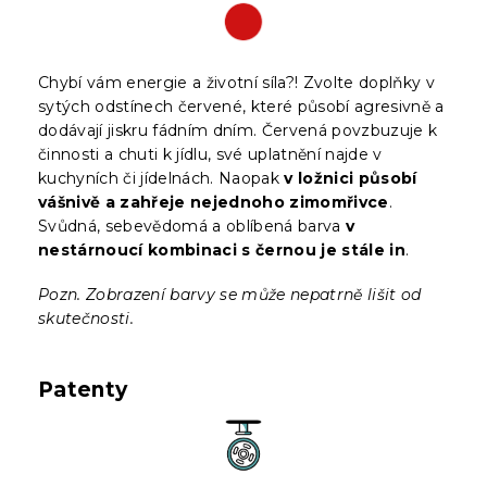
Chybí vám energie a životní síla?! Zvolte doplňky v
sytých odstínech červené, které působí agresivně a
dodávají jiskru fádním dním. Červená povzbuzuje k
činnosti a chuti k jídlu, své uplatnění najde v
kuchyních či jídelnách. Naopak
v ložnici působí
vášnivě a zahřeje nejednoho zimomřivce
.
Svůdná, sebevědomá a oblíbená barva
v
nestárnoucí kombinaci s černou je stále in
.
Pozn. Zobrazení barvy se může nepatrně lišit od
skutečnosti.
Patenty