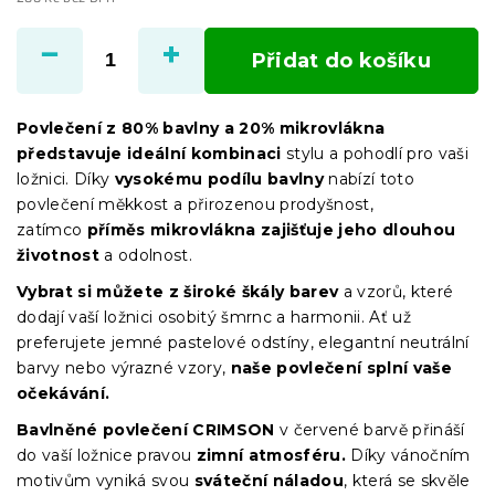
Měrná
cena:
Přidat do košíku
Povlečení z 80% bavlny a 20% mikrovlákna
představuje ideální kombinaci
stylu a pohodlí pro vaši
ložnici. Díky
vysokému podílu bavlny
nabízí toto
povlečení měkkost a přirozenou prodyšnost,
zatímco
příměs mikrovlákna zajišťuje jeho dlouhou
životnost
a odolnost.
Vybrat si můžete z široké škály barev
a vzorů, které
dodají vaší ložnici osobitý šmrnc a harmonii. Ať už
preferujete jemné pastelové odstíny, elegantní neutrální
barvy nebo výrazné vzory,
naše povlečení splní vaše
očekávání.
Bavlněné povlečení CRIMSON
v červené barvě přináší
do vaší ložnice pravou
zimní atmosféru.
Díky vánočním
motivům vyniká svou
sváteční náladou
, která se skvěle