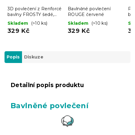
3D povlečení z Renforcé
Bavlněné povlečení
Po
bavlny FROSTY šedé,
ROUGE červené
ba
100% bavlna
Skladem
(>10 ks)
Skladem
(>10 ks)
Sk
329 Kč
329 Kč
3
Popis
Diskuze
Detailní popis produktu
Bavlněné povlečení