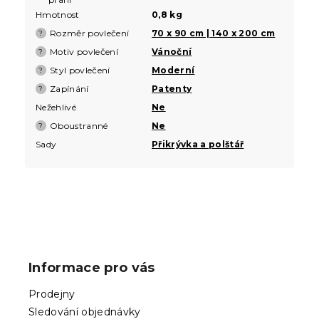
Hmotnost
0,8 kg
Rozměr povlečení
70 x 90 cm | 140 x 200 cm
?
Motiv povlečení
Vánoční
?
Styl povlečení
Moderní
?
Zapínání
Patenty
?
Nežehlivé
Ne
Oboustranné
Ne
?
Sady
Přikrývka a polštář
Z
á
p
Informace pro vás
a
t
Prodejny
í
Sledování objednávky