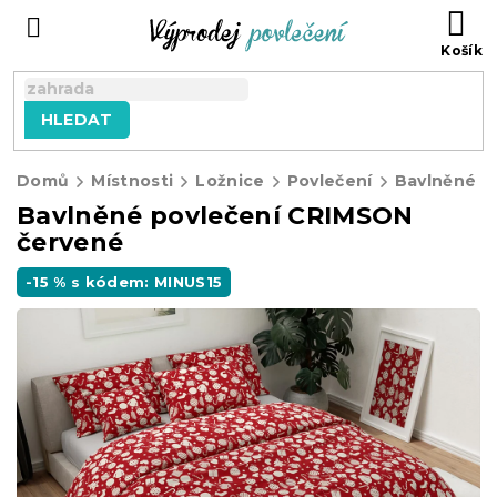
Přejít
NÁ
na
KO
obsah
HLEDAT
Domů
Místnosti
Ložnice
Povlečení
Bavlněné p
Bavlněné povlečení CRIMSON
červené
-15 % s kódem: MINUS15