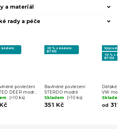
y a materiál
ké rady a péče
 s kódem:
-10 % s kódem:
Výprodej
BTS10
-10 % s kódem
BTS10
vlněné povlečení
Bavlněné povlečení
Dětské povl
TED DEER modré
STERDO modré
VW modro-š
ak na polštářek
dem
(>10 ks)
Skladem
(>10 ks)
Skladem
(>
 cm zdarma
 Kč
351 Kč
317 K
od