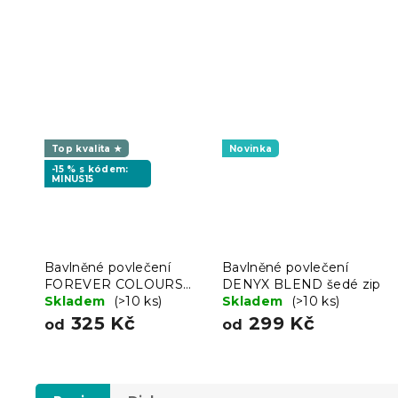
Top kvalita ★
Novinka
-15 % s kódem:
MINUS15
Bavlněné povlečení
Bavlněné povlečení
FOREVER COLOURS
DENYX BLEND šedé zip
meruňkové
Skladem
(>10 ks)
Skladem
(>10 ks)
325 Kč
299 Kč
od
od