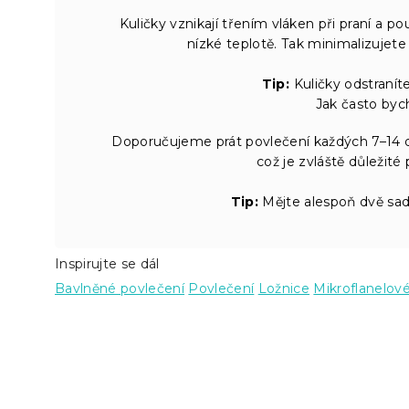
Kuličky vznikají třením vláken při praní a p
nízké teplotě. Tak minimalizujete 
Tip:
Kuličky odstranít
Jak často byc
Doporučujeme prát povlečení každých 7–14 dní
což je zvláště důležité
Tip:
Mějte alespoň dvě sa
Inspirujte se dál
Bavlněné povlečení
Povlečení
Ložnice
Mikroflanelov
Z
á
p