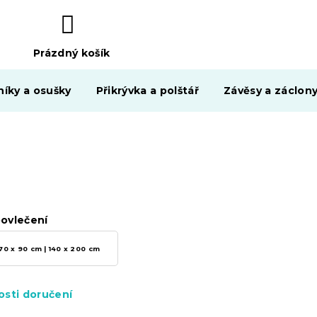
Prázdný košík
NÁKUPNÍ
KOŠÍK
níky a osušky
Přikrývka a polštář
Závěsy a záclon
ovlečení
70 x 90 cm | 140 x 200 cm
sti doručení