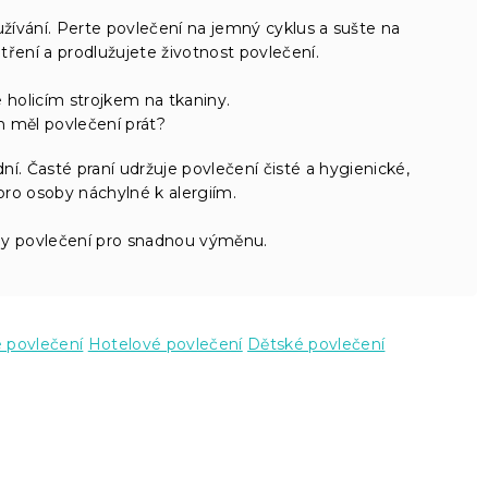
oužívání. Perte povlečení na jemný cyklus a sušte na
tření a prodlužujete životnost povlečení.
e holicím strojkem na tkaniny.
h měl povlečení prát?
. Časté praní udržuje povlečení čisté a hygienické,
 pro osoby náchylné k alergiím.
dy povlečení pro snadnou výměnu.
é povlečení
Hotelové povlečení
Dětské povlečení