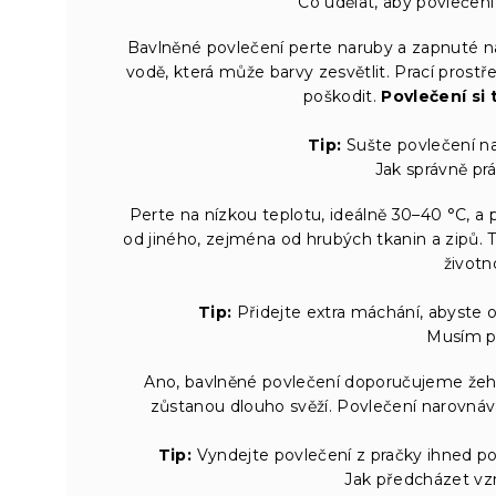
Co udělat, aby povlečení
Bavlněné povlečení perte naruby a zapnuté na
vodě, která může barvy zesvětlit. Prací pros
poškodit.
Povlečení si
Tip:
Sušte povlečení n
Jak správně pr
Perte na nízkou teplotu, ideálně 30–40 °C, a 
od jiného, zejména od hrubých tkanin a zipů. 
životn
Tip:
Přidejte extra máchání, abyste o
Musím po
Ano, bavlněné povlečení doporučujeme žehli
zůstanou dlouho svěží. Povlečení narovnává
Tip:
Vyndejte povlečení z pračky ihned po 
Jak předcházet vzn