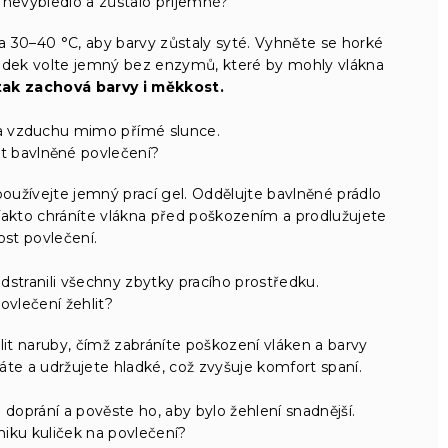
 nevybledlo a zůstalo příjemné?
 30–40 °C, aby barvy zůstaly syté. Vyhněte se horké
tředek volte jemný bez enzymů, které by mohly vlákna
 tak zachová barvy i měkkost.
a vzduchu mimo přímé slunce.
át bavlněné povlečení?
používejte jemný prací gel. Oddělujte bavlněné prádlo
Takto chráníte vlákna před poškozením a prodlužujete
ost povlečení.
dstranili všechny zbytky pracího prostředku.
vlečení žehlit?
t naruby, čímž zabráníte poškození vláken a barvy
te a udržujete hladké, což zvyšuje komfort spaní.
doprání a pověste ho, aby bylo žehlení snadnější.
iku kuliček na povlečení?