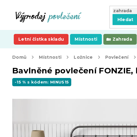
Přejít
na
obsah
Hledat
Letní čistka skladu
Místnosti
Zahrada
Domů
Místnosti
Ložnice
Povlečení
Bavlněné povlečení FONZIE, 
-15 % s kódem: MINUS15