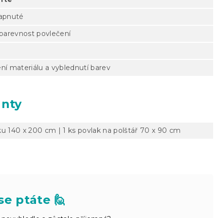
zapnuté
 barevnost povlečení
ní materiálu a vyblednutí barev
anty
ku 140 x 200 cm | 1 ks povlak na polštář 70 x 90 cm
se ptáte 🙋