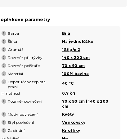
oplňkové parametry
Barva
Bílá
?
Šířka
Na jednolůžko
?
Gramáž
135 g/m2
?
Rozměr přikrývky
140 x 200 cm
?
Rozměr polštáře
70 x 90 cm
?
Materiál
100% bavlna
?
Doporučená teplota
?
40 °C
praní
Hmotnost
0,7 kg
Rozměr povlečení
70 x 90 cm | 140 x 200
?
cm
Motiv povlečení
Květy
?
Styl povlečení
Venkovský
?
Zapínání
Knoflíky
?
Nežehlivé
Ne