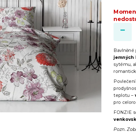
Moment
nedost
Bavlněné
jemných 
sytému, a
romantick
Povlečení
prodyšnos
teplotu –
pro celoro
FONZIE se
venkovs
Pozn. Zob