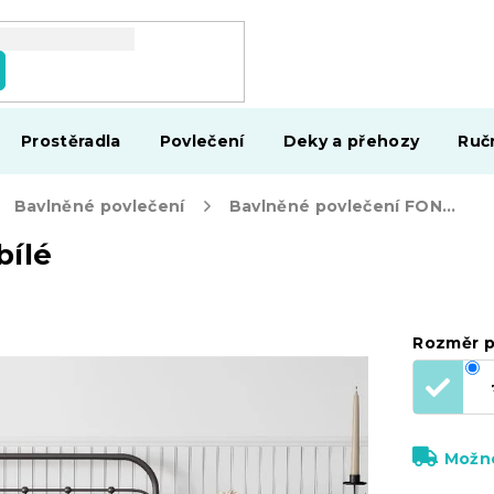
Prostěradla
Povlečení
Deky a přehozy
Ruč
Bavlněné povlečení
Bavlněné povlečení FONZIE, bílé
bílé
Rozměr p
Možno