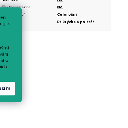
Oboustranné
Ne
?
Roční období
Celoroční
ten
Sady
Přikrývka a polštář
ogie.
ckými
vání
nebo
šich
asím