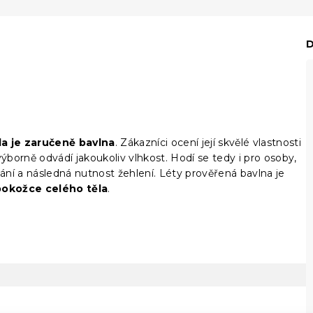
D
la je zaručeně bavlna
. Zákazníci ocení její skvělé vlastnosti
borně odvádí jakoukoliv vlhkost. Hodí se tedy i pro osoby,
ní a následná nutnost žehlení. Léty prověřená bavlna je
pokožce celého těla
.