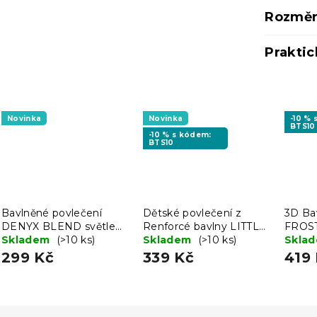
Rozměr
Praktic
Novinka
Novinka
-10 %
BTS10
-10 % s kódem:
BTS10
Bavlněné povlečení
Dětské povlečení z
3D Ba
DENYX BLEND světle
Renforcé bavlny LITTLE
FROS
krémové hotelová kapsa
Skladem
(>10 ks)
SAFARI barevné
Skladem
(>10 ks)
+ povl
Skla
40x50
299 Kč
339 Kč
419