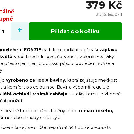
379 Kč
álně
313 Kč bez DPH
upné
Měrn
cena:
Přidat do košíku
povlečení FONZIE
na bílém podkladu přináší
záplavu
květů
v odstínech fialové, červené a zelenkavé. Díky
le přesto jemnému potisku působí povlečení svěže a
y.
 je
vyrobeno ze 100% bavlny
, která zajišťuje měkkost,
t a komfort po celou noc. Bavlna výborně reguluje
v létě ochladí, v zimě zahřeje
– a díky tomu je vhodná
ční použití.
 ideálně hodí do ložnic laděných do
romantického,
kého
nebo shabby chic stylu.
razení barvy se může nepatrně lišit od skutečnosti.