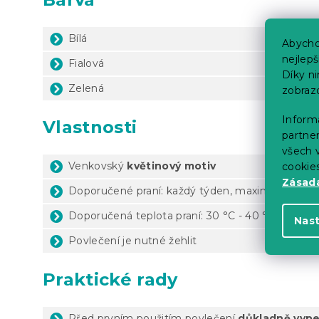
Bílá
Abycho
nejlep
Fialová
Díky n
Zelená
zobraz
Informa
Vlastnosti
partner
všech v
Venkovský
květinový motiv
cookie
Zásadá
Doporučené praní: každý týden, maximálně 1x za
Doporučená teplota praní: 30 °C - 40 °C (dle ští
Nas
Povlečení je nutné žehlit
Praktické rady
Před prvním použitím povlečení
důkladně vype