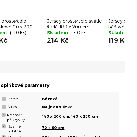
 prostěradlo
Jersey prostěradlo světle
Jersey prostě
kové 90 x 200
šedé 180 x 200 cm
béžové 90 x
dem
(>10 ks)
Skladem
(>10 ks)
Skladem
(>
 Kč
214 Kč
119 Kč
oplňkové parametry
Barva
Béžová
?
Šířka
Na jednolůžko
?
Rozměr
?
140 x 200 cm
,
140 x 220 cm
přikrývky
Rozměr
?
70 x 90 cm
polštáře