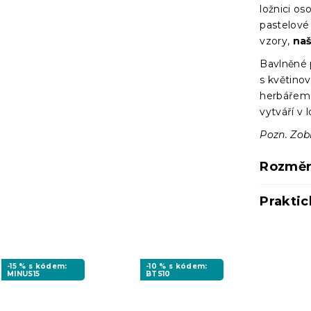
ložnici os
pastelové 
vzory,
naš
Bavlněné 
s květino
herbářem 
vytváří v 
Pozn. Zob
Rozměr
Praktic
-15 % s kódem:
-10 % s kódem:
MINUS15
BTS10