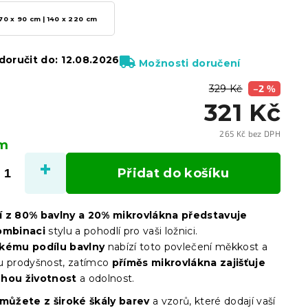
70 x 90 cm | 140 x 220 cm
oručit do:
12.08.2026
Možnosti doručení
329 Kč
–2 %
321 Kč
265 Kč bez DPH
em
Měrn
cena:
Přidat do košíku
í z 80% bavlny a 20% mikrovlákna představuje
kombinaci
stylu a pohodlí pro vaši ložnici.
kému podílu bavlny
nabízí toto povlečení měkkost a
u prodyšnost, zatímco
příměs mikrovlákna zajišťuje
uhou životnost
a odolnost.
 můžete z široké škály barev
a vzorů, které dodají vaší