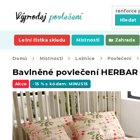
Přejít
na
obsah
Hledat
Letní čistka skladu
Místnosti
Zahrada
Domů
Místnosti
Ložnice
Povlečení
Bavlněné povlečení HERBAR
Akce
-15 % s kódem: MINUS15