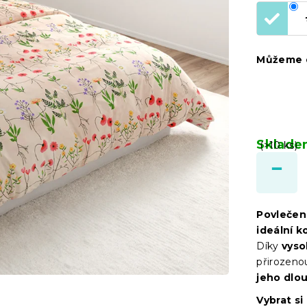
Můžeme d
Sklad
(>10 ks)
Povlečen
ideální 
Díky
vyso
přirozeno
jeho dlo
Vybrat si