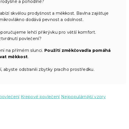
prodyšné a pohodlné?
ízí skvělou prodyšnost a měkkost. Bavlna zajišťuje
mikrovlákno dodává pevnost a odolnost.
doporučujeme lehčí přikrývku pro větší komfort.
ztvrdnutí povlečení?
ní na přímém slunci.
Použití změkčovadla pomáhá
vat měkkost
.
 abyste odstranili zbytky pracího prostředku.
povlečení
Krepové povlečení
Nejpopulárnější vzory