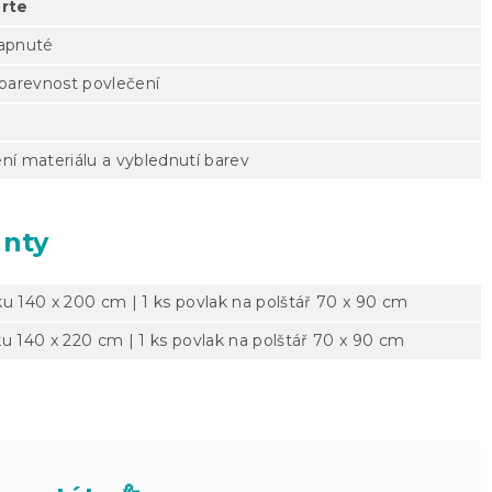
rte
zapnuté
 barevnost povlečení
ní materiálu a vyblednutí barev
anty
ku 140 x 200 cm | 1 ks povlak na polštář 70 x 90 cm
ku 140 x 220 cm | 1 ks povlak na polštář 70 x 90 cm