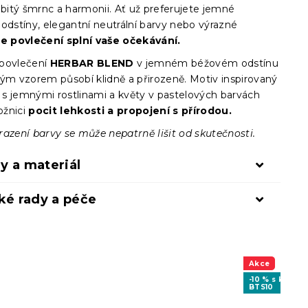
obitý šmrnc a harmonii. Ať už preferujete jemné
odstíny, elegantní neutrální barvy nebo výrazné
e povlečení splní vaše očekávání.
povlečení
HERBAR BLEND
v jemném béžovém odstínu
vým vzorem působí klidně a přirozeně. Motiv inspirovaný
s jemnými rostlinami a květy v pastelových barvách
ložnici
pocit lehkosti a propojení s přírodou.
razení barvy se může nepatrně lišit od skutečnosti.
y a materiál
ké rady a péče
Akce
-10 % s kódem
BTS10