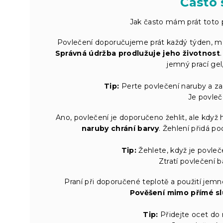
Často 
Jak často mám prát toto p
Povlečení doporučujeme prát každý týden, ma
Správná údržba prodlužuje jeho životnost
jemný prací gel,
Tip:
Perte povlečení naruby a za
Je povleč
Ano, povlečení je doporučeno žehlit, ale když
naruby chrání barvy
. Žehlení přidá p
Tip:
Žehlete, když je povleče
Ztratí povlečení b
Praní při doporučené teplotě a použití jem
Pověšení mimo přímé sl
Tip:
Přidejte ocet do 