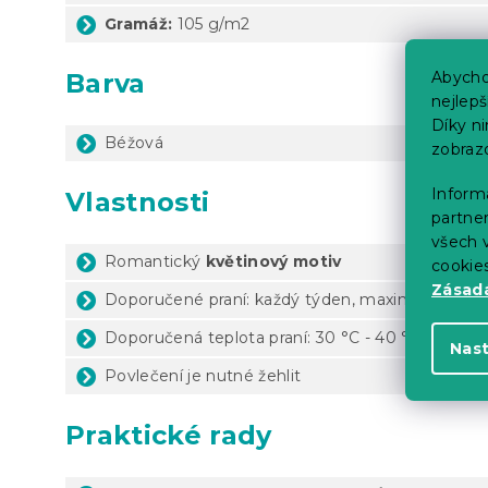
Gramáž:
105 g/m2
Barva
Abycho
nejlep
Díky n
Béžová
zobraz
Informa
Vlastnosti
partner
všech v
Romantický
květinový motiv
cookie
Zásadá
Doporučené praní: každý týden, maximálně 1x za
Doporučená teplota praní: 30 °C - 40 °C (dle ští
Nas
Povlečení je nutné žehlit
Praktické rady