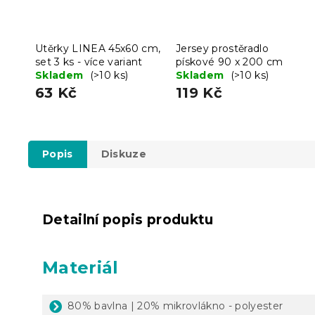
Utěrky LINEA 45x60 cm,
Jersey prostěradlo
set 3 ks - více variant
pískové 90 x 200 cm
Skladem
(>10 ks)
Skladem
(>10 ks)
63 Kč
119 Kč
Popis
Diskuze
Detailní popis produktu
Materiál
80% bavlna | 20% mikrovlákno - polyester