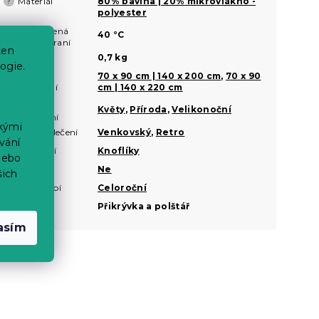
Materiál
80% bavlna | 20% mikrovlákno -
?
polyester
Doporučená
?
40 °C
teplota praní
ten
Hmotnost
0,7 kg
ogie.
Rozměr
70 x 90 cm | 140 x 200 cm
,
70 x 90
?
povlečení
cm | 140 x 220 cm
Motiv
?
Květy
,
Příroda
,
Velikonoční
povlečení
ckými
Styl povlečení
Venkovský
,
Retro
?
vání
Zapínání
Knoflíky
?
nebo
Nežehlivé
Ne
šich
Roční období
Celoroční
Sady
Přikrývka a polštář
asím