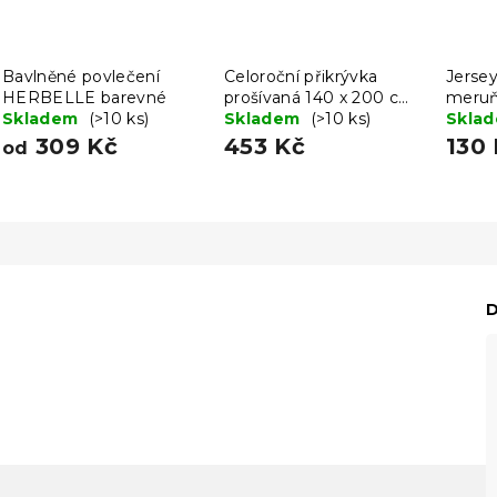
Bavlněné povlečení
Celoroční přikrývka
Jersey
HERBELLE barevné
prošívaná 140 x 200 cm
meruň
Skladem
(>10 ks)
s polštářem BASIC 70 x
Skladem
(>10 ks)
cm
Skla
90 cm
309 Kč
453 Kč
130
od
D