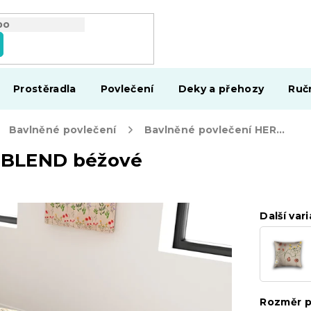
Prostěradla
Povlečení
Deky a přehozy
Ruč
Bavlněné povlečení
Bavlněné povlečení HERBAR BLEND béžové
 BLEND béžové
Další vari
Rozměr p