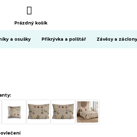
Prázdný košík
NÁKUPNÍ
KOŠÍK
níky a osušky
Přikrývka a polštář
Závěsy a záclon
anty:
ovlečení