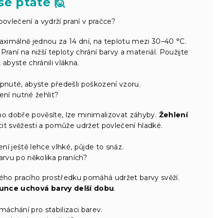
se ptáte 🙋
ovlečení a vydrží praní v pračce?
ximálně jednou za 14 dní, na teplotu mezi 30–40 °C.
. Praní na nižší teploty chrání barvy a materiál. Použijte
 abyste chránili vlákna.
pnuté, abyste předešli poškození vzoru.
ení nutné žehlit?
 ho dobře pověsíte, lze minimalizovat záhyby.
Žehlení
ocit svěžesti a pomůže udržet povlečení hladké.
ní ještě lehce vlhké, půjde to snáz.
arvu po několika praních?
ného pracího prostředku pomáhá udržet barvy svěží.
unce uchová barvy delší dobu
.
máchání pro stabilizaci barev.