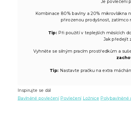
Je povlečení 
Kombinace 80% bavlny a 20% mikrovlákna nab
přirozenou prodyšnost, zatímco 
Tip:
Při použití v teplejších měsících 
Jak předejít 
Vyhněte se silným pracím prostředkům a suše
zacho
Tip:
Nastavte pračku na extra máchání,
Inspirujte se dál
Bavlněné povlečení
Povlečení
Ložnice
Polybavlněné 
Z
á